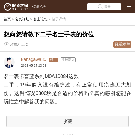
>
名表论坛
搜索
首页
>
名表论坛
>
名士论坛
>
帖子详情
想向您请教下二手名士手表的价位
只看楼主
54900
2
kanagawa89
楼主
注册新人
2022-05-24 23:53
名士表卡普蓝系列M0A10084这款
二手，19年购入没有维护过，有正常使用痕迹无大划
伤。这种情况6300块是合适的价格吗？真的感谢您能在
玩忙之中解答我的问题。
收藏