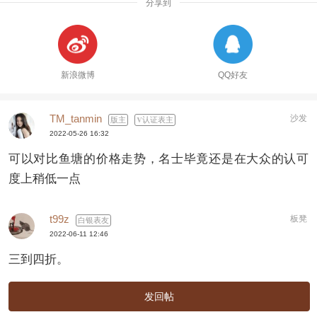
分享到
新浪微博
QQ好友
TM_tanmin
沙发
版主
认证表主
2022-05-26 16:32
可以对比鱼塘的价格走势，名士毕竟还是在大众的认可
度上稍低一点
t99z
板凳
白银表友
2022-06-11 12:46
三到四折。
发回帖