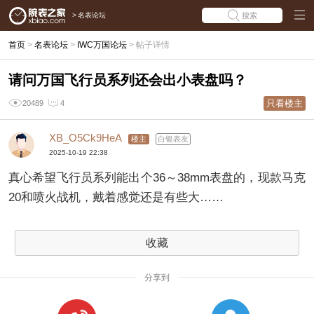
>
名表论坛
搜索
首页
>
名表论坛
>
IWC万国论坛
>
帖子详情
请问万国飞行员系列还会出小表盘吗？
只看楼主
20489
4
XB_O5Ck9HeA
楼主
白银表友
2025-10-19 22:38
真心希望飞行员系列能出个36～38mm表盘的，现款马克
20和喷火战机，戴着感觉还是有些大……
收藏
分享到