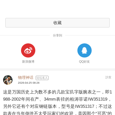
收藏
分享到
新浪微博
QQ好友
物理神话
沙发
论坛名人
2026-04-25 08:26
这是万国历史上为数不多的几款宝玑字版腕表之一，即1
988-2002年间在产、34mm表径的柏涛菲诺IW351319，
另外它还有个对应钢链版本，型号是IW351317；不过这
款表在当年倒并不太受玩家们的欢迎，盖因那个“可恶”的