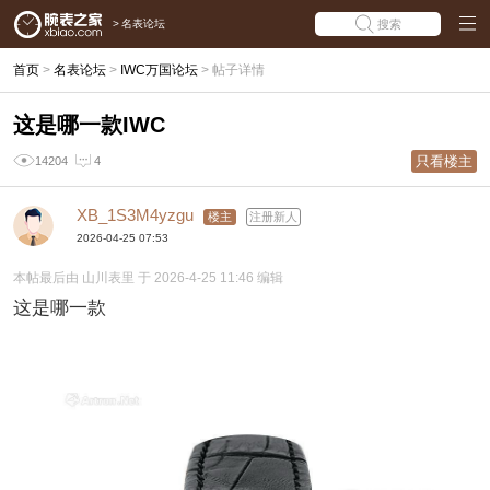
>
名表论坛
搜索
首页
>
名表论坛
>
IWC万国论坛
>
帖子详情
这是哪一款IWC
只看楼主
14204
4
XB_1S3M4yzgu
楼主
注册新人
2026-04-25 07:53
本帖最后由 山川表里 于 2026-4-25 11:46 编辑
这是哪一款