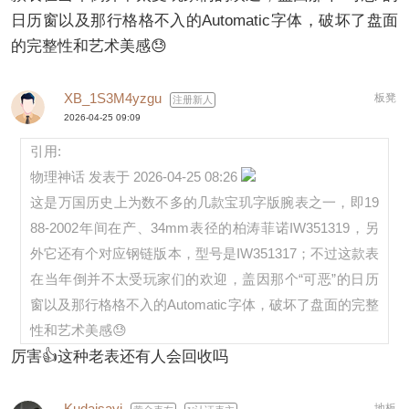
日历窗以及那行格格不入的Automatic字体，破坏了盘面
的完整性和艺术美感😓
XB_1S3M4yzgu
板凳
注册新人
2026-04-25 09:09
引用:
物理神话 发表于 2026-04-25 08:26
这是万国历史上为数不多的几款宝玑字版腕表之一，即19
88-2002年间在产、34mm表径的柏涛菲诺IW351319，另
外它还有个对应钢链版本，型号是IW351317；不过这款表
在当年倒并不太受玩家们的欢迎，盖因那个“可恶”的日历
窗以及那行格格不入的Automatic字体，破坏了盘面的完整
性和艺术美感😓
厉害👍这种老表还有人会回收吗
Kudaisayi
地板