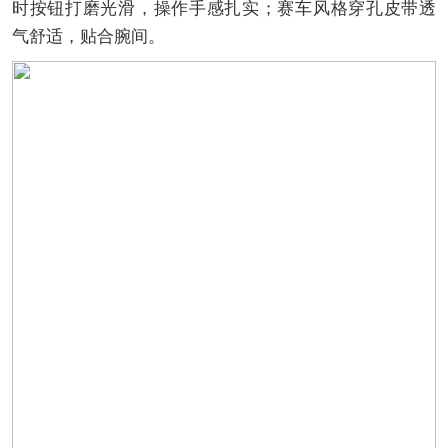
时按钮打磨光滑，操作手感扎实；赛车风格穿孔皮带透
气舒适，贴合腕间。