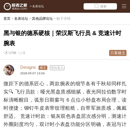
>
名表论坛
搜索
首页
>
名表论坛
>
其他品牌论坛
>
帖子详情
黑与银的德系硬核｜荣汉斯飞行员 & 竞速计时
腕表
只看楼主
1796
0
Designs
楼主
论坛名人
2026-05-07 13:04
微距下的德系匠心，两款腕表的细节各有千秋却同样扎
实🔍 飞行员款：哑光黑盘质感细腻，夜光阿拉伯数字时
标清晰醒目，弧形日期窗与 6 点位小秒盘布局合理，读
时便捷；铆钉牛皮表带纹理粗糙，自带军旅质感，佩戴
舒适。 竞速计时款：银灰双色表盘层次感分明，测速计
外圈刻度均匀，双计时小表盘功能分区明确，表冠与计