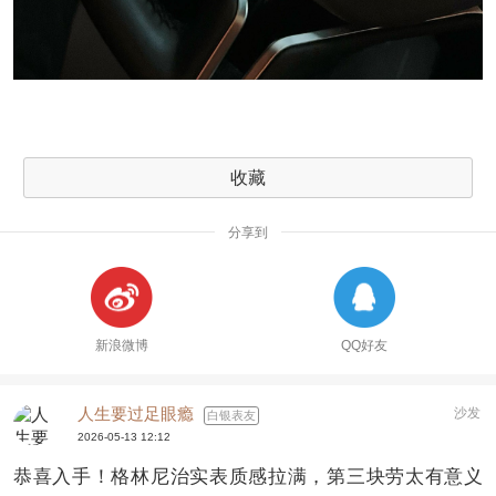
收藏
分享到
新浪微博
QQ好友
人生要过足眼瘾
沙发
白银表友
2026-05-13 12:12
恭喜入手！格林尼治实表质感拉满，第三块劳太有意义