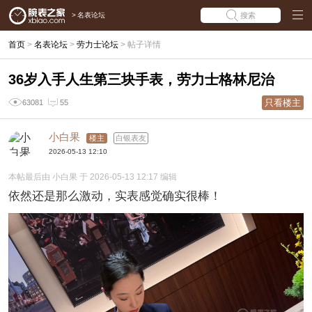
>
名表论坛
搜索
首页
>
名表论坛
>
劳力士论坛
>
帖子详情
36岁入手人生第三块手表，劳力士格林尼治
只看楼主
63081
55
小白果
楼主
白银表友
2026-05-13 12:10
本帖最后由 小白果 于 2026-05-13 12:17 编辑
依然还是那么激动，实表感觉确实很棒！