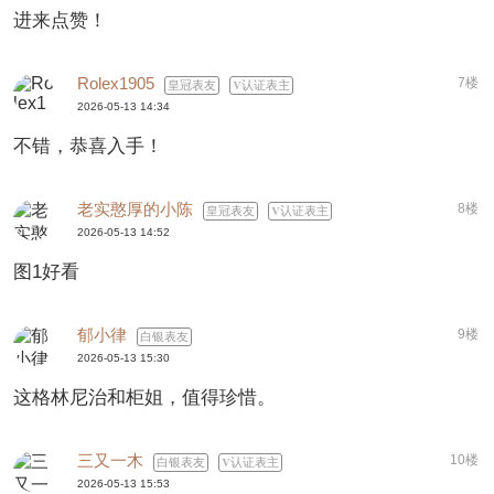
进来点赞！
Rolex1905
7楼
皇冠表友
认证表主
2026-05-13 14:34
不错，恭喜入手！
老实憨厚的小陈
8楼
皇冠表友
认证表主
2026-05-13 14:52
图1好看
郁小律
9楼
白银表友
2026-05-13 15:30
这格林尼治和柜姐，值得珍惜。
三又一木
10楼
白银表友
认证表主
2026-05-13 15:53