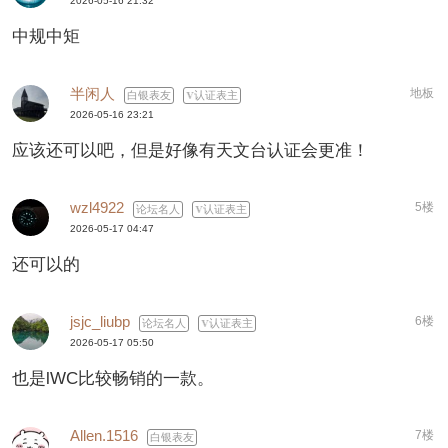
2026-05-16 21:32
中规中矩
半闲人
地板
白银表友
认证表主
2026-05-16 23:21
应该还可以吧，但是好像有天文台认证会更准！
wzl4922
5楼
论坛名人
认证表主
2026-05-17 04:47
还可以的
jsjc_liubp
6楼
论坛名人
认证表主
2026-05-17 05:50
也是lWC比较畅销的一款。
Allen.1516
7楼
白银表友