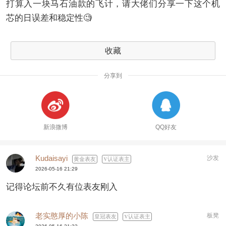
打算入一块马石油款的飞计，请大佬们分享一下这个机
芯的日误差和稳定性🧐
收藏
分享到
新浪微博
QQ好友
Kudaisayi
沙发
黄金表友
认证表主
2026-05-16 21:29
记得论坛前不久有位表友刚入
老实憨厚的小陈
板凳
皇冠表友
认证表主