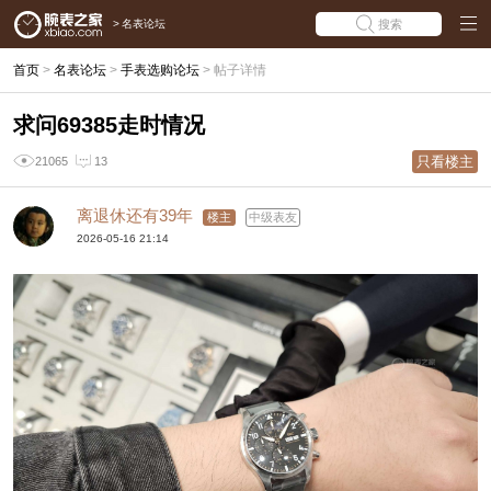
>
名表论坛
搜索
首页
>
名表论坛
>
手表选购论坛
>
帖子详情
求问69385走时情况
只看楼主
21065
13
离退休还有39年
楼主
中级表友
2026-05-16 21:14