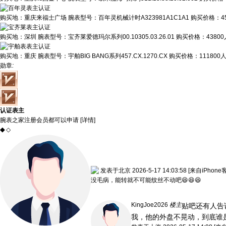
购买地：
重庆来福士广场
腕表型号：
百年灵机械计时A323981A1C1A1
购买价格：
4
购买地：
深圳
腕表型号：
宝齐莱爱德玛尔系列00.10305.03.26.01
购买价格：
4380
购买地：
重庆
腕表型号：
宇舶BIG BANG系列457.CX.1270.CX
购买价格：
111800
勋章
:
认证表主
腕表之家注册会员都可以申请 [
详情
]
◆
◇
发表于北京 2026-5-17 14:03:58
[来自iPhone
没毛病，能转就不可能纹丝不动吧😆😆😆
KingJoe2026
楼主
贴吧还有人告
我，他的外盘不晃动，到底谁