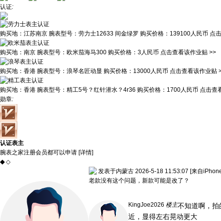
认证
:
购买地：
江苏南京
腕表型号：
劳力士12633 间金绿罗
购买价格：
139100人民币
点击
购买地：
南京
腕表型号：
欧米茄海马300
购买价格：
3人民币
点击查看该作业贴 >>
购买地：
香港
腕表型号：
浪琴名匠动显
购买价格：
13000人民币
点击查看该作业贴 >
购买地：
香港
腕表型号：
精工5号？红针潜水？4r36
购买价格：
1700人民币
点击查看
勋章
:
认证表主
腕表之家注册会员都可以申请 [
详情
]
◆
◇
发表于内蒙古 2026-5-18 11:53:07
[来自iPho
老款没有这个问题，新款可能是改了？
KingJoe2026
楼主
不知道啊，拍
近，显得左右晃动更大