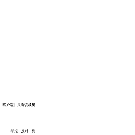
oid客户端]
|
只看该
板凳
举报
反对
赞