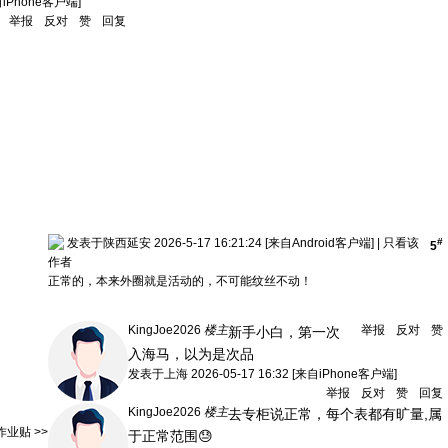
自iPhone客户端]
举报
反对
赞
回复
发表于陕西延安 2026-5-17 16:21:24
[来自Android客户端]
|
只看该
#
5
作者
正常的，本来外圈就是活动的，不可能纹丝不动！
KingJoe2026
楼主
举报
反对
赞
新手小白，第一次
入海马，以为是次品
发表于
上海
2026-05-17 16:32
[来自iPhone客户端]
举报
反对
赞
回复
KingJoe2026
楼主
去专柜说正常，每个表都有旷量,属
业贴 >>
于正常范围😓