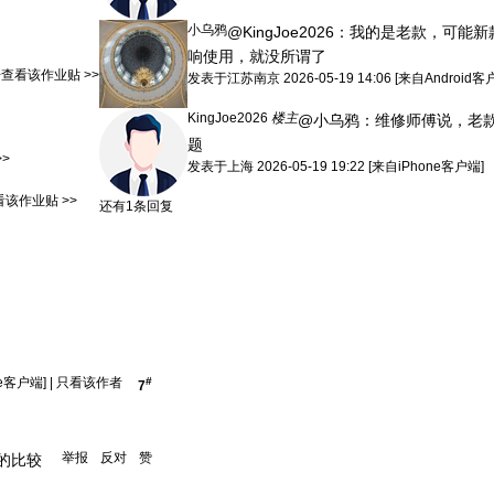
小乌鸦
@KingJoe2026：
我的是老款，可能新
响使用，就没所谓了
查看该作业贴 >>
发表于
江苏南京
2026-05-19 14:06
[来自Android客
KingJoe2026
楼主
@小乌鸦：
维修师傅说，老
题
>
发表于
上海
2026-05-19 19:22
[来自iPhone客户端]
该作业贴 >>
还有1条回复
ne客户端]
|
只看该作者
#
7
举报
反对
赞
的比较