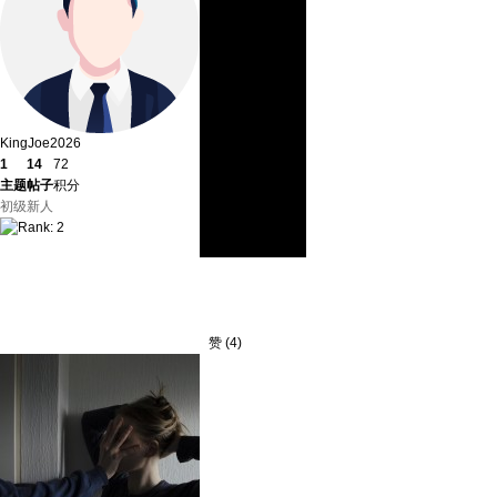
KingJoe2026
1
14
72
主题
帖子
积分
初级新人
赞
(
4
)