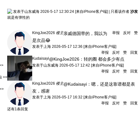
发表于山东威海 2026-5-17 12:30:24
[来自iPhone客户端]
|
只看该作者
沙发
就是有弹性的
KingJoe2026
楼主
举报
反对
赞
亲戚德国带的，我以为
是次品😂
发表于
上海
2026-05-17 12:36
[来自iPhone客户端]
举报
反对
赞
回复
Kudaisayi
@KingJoe2026：
转的圈 都会多少有点
>>
发表于
山东威海
2026-05-17 12:42
[来自iPhone客户端]
举报
反对
赞
回复
 >>
KingJoe2026
楼主
@Kudaisayi：
嗯，还是这靠谱都是表
>>
友，感谢
发表于
上海
2026-05-17 16:32
[来自iPhone客户端]
举报
反对
赞
回复
还有1条回复