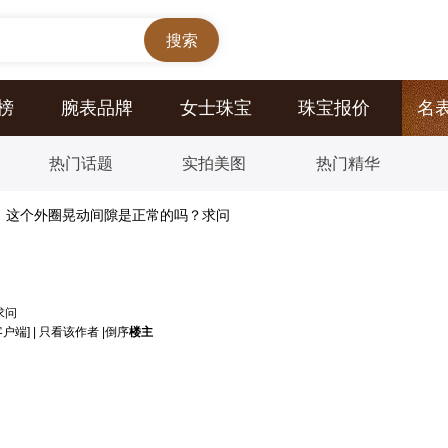
榜
腕表品牌
女士珠宝
珠宝报价
名
热门话题
实拍美图
热门精华
0，这个外圈晃动间隙是正常的吗？求问
求问
客户端]
|
只看该作者
|
倒序
楼主