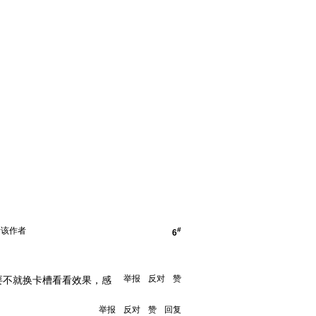
看该作者
#
6
举报
反对
赞
要不就换卡槽看看效果，感
举报
反对
赞
回复