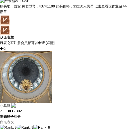
购买地：
西安
腕表型号：
43741100
购买价格：
33210人民币
点击查看该作业贴 >>
勋章
:
认证表主
腕表之家注册会员都可以申请 [
详情
]
◆
◇
小乌鸦
7
383
7302
主题
帖子
积分
白银表友