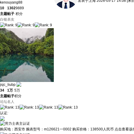
发表于
上海
2026-05-17 14:08
[来
kenouyang88
10
1302
9889
主题
帖子
积分
白银表友
jsjc_liubp
34
1万
5万
主题
帖子
积分
论坛名人
认证
:
购买地：
西安市
腕表型号：
m126621一0002
购买价格：
138500人民币
点击查看该作