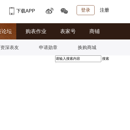
登录
注册
下载APP
表论坛
购表作业
表家号
商铺
资深表友
申请勋章
换购商城
搜索