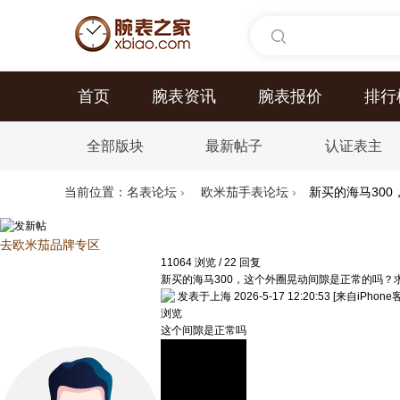
首页
腕表资讯
腕表报价
排行
全部版块
最新帖子
认证表主
当前位置：
名表论坛
›
欧米茄手表论坛
›
新买的海马30
去欧米茄品牌专区
11064
浏览
/
22
回复
新买的海马300，这个外圈晃动间隙是正常的吗？
发表于上海 2026-5-17 12:20:53
[来自iPhone
浏览
这个间隙是正常吗