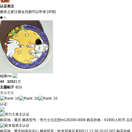
认证表主
腕表之家注册会员都可以申请 [
详情
]
◆
◇
瞌睡mx
44
3252
1万
主题
帖子
积分
黄金表友
认证
:
购买地：
重庆
腕表型号：
劳力士日志型m126200-0006
购买价格：
61900人民币
点
购买地：
重庆ifs国金中心
腕表型号：
欧米茄海马系列511.13.38.20.02.002
购买价格