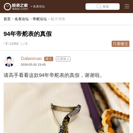
>
名表论坛
搜索
首页
>
名表论坛
>
帝舵论坛
>
帖子详情
94年帝舵表的真假
只看楼主
12958
8
Dalianmao
楼主
注册新人
2026-05-20 23:45
请高手看看这款94年帝舵表的真假，谢谢啦。