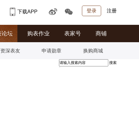
登录
注册
下载APP
表论坛
购表作业
表家号
商铺
资深表友
申请勋章
换购商城
搜索