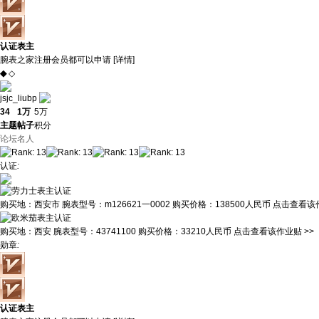
认证表主
腕表之家注册会员都可以申请 [
详情
]
◆
◇
jsjc_liubp
34
1万
5万
主题
帖子
积分
论坛名人
认证
:
购买地：
西安市
腕表型号：
m126621一0002
购买价格：
138500人民币
点击查看该作
购买地：
西安
腕表型号：
43741100
购买价格：
33210人民币
点击查看该作业贴 >>
勋章
:
认证表主