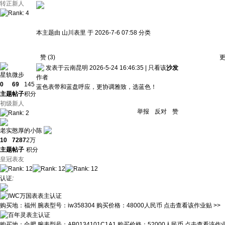
转正新人
本主题由 山川表里 于 2026-7-6 07:58 分类
赞
(
3
)
发表于云南昆明 2026-5-24 16:46:35
|
只看该
沙发
星轨微步
作者
0
69
145
蓝色表带和蓝盘呼应，更协调雅致，选蓝色！
主题
帖子
积分
初级新人
举报
反对
赞
老实憨厚的小陈
10
7287
2万
主题
帖子
积分
皇冠表友
认证
:
购买地：
福州
腕表型号：
iw358304
购买价格：
48000人民币
点击查看该作业贴 >>
购买地：
合肥
腕表型号：
AB0134101C1A1
购买价格：
52000人民币
点击查看该作业