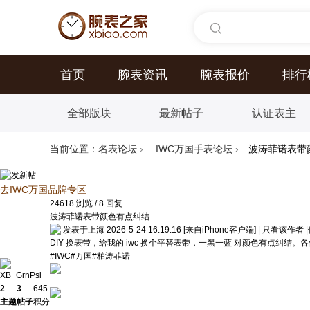
首页
腕表资讯
腕表报价
排行
全部版块
最新帖子
认证表主
当前位置：
名表论坛
›
IWC万国手表论坛
›
波涛菲诺表带
去IWC万国品牌专区
24618
浏览
/
8
回复
波涛菲诺表带颜色有点纠结
发表于上海 2026-5-24 16:19:16
[来自iPhone客户端]
|
只看该作者
|
DIY 换表带，给我的 iwc 换个平替表带，一黑一蓝 对颜色有点纠结
#IWC#万国#柏涛菲诺
XB_GrnPsi
2
3
645
主题
帖子
积分