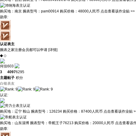
购买地：
南京
腕表型号：
pam00914
购买价格：
48000人民币
点击查看该作业贴 >>
勋章
:
认证表主
腕表之家注册会员都可以申请 [
详情
]
◆
◇
何佳603
3
4097
6295
主题
帖子
积分
白银表友
认证
:
购买地：
辽宁 鞍山
腕表型号：
126234
购买价格：
87400人民币
点击查看该作业贴 >
购买地：
山东淄博
腕表型号：
帝舵王子76213
购买价格：
20000人民币
点击查看该作
勋章
: