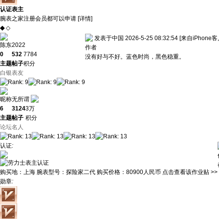
认证表主
腕表之家注册会员都可以申请 [
详情
]
◆
◇
发表于中国 2026-5-25 08:32:54
[来自iPhone客
陈东2022
作者
0
532
7784
没有好与不好。蓝色时尚，黑色稳重。
主题
帖子
积分
白银表友
昵称无所谓
6
3124
3万
主题
帖子
积分
论坛名人
认证
:
购买地：
上海
腕表型号：
探险家二代
购买价格：
80900人民币
点击查看该作业贴 >>
勋章
: