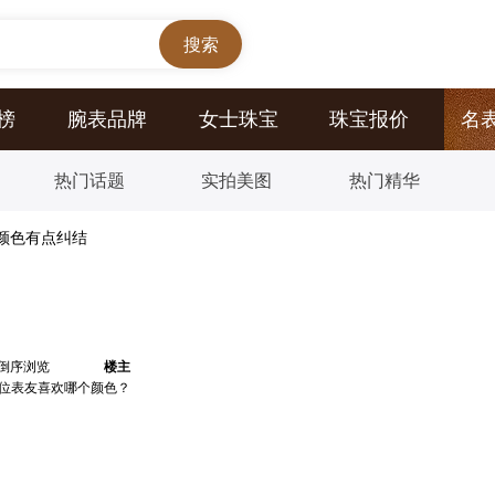
榜
腕表品牌
女士珠宝
珠宝报价
名
热门话题
实拍美图
热门精华
颜色有点纠结
倒序浏览
楼主
。各位表友喜欢哪个颜色？