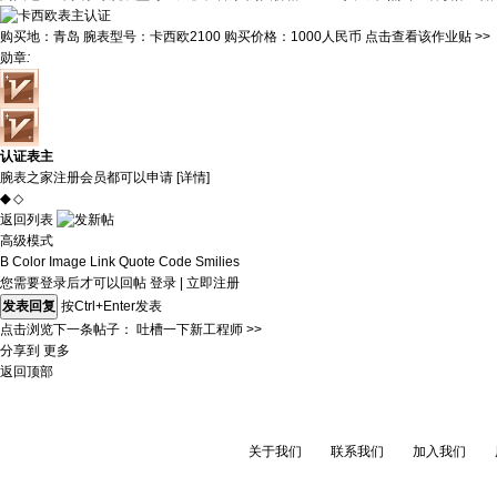
购买地：
青岛
腕表型号：
卡西欧2100
购买价格：
1000人民币
点击查看该作业贴 >>
勋章
:
认证表主
腕表之家注册会员都可以申请 [
详情
]
◆
◇
返回列表
高级模式
B
Color
Image
Link
Quote
Code
Smilies
您需要登录后才可以回帖
登录
|
立即注册
发表回复
按Ctrl+Enter发表
点击浏览下一条帖子： 吐槽一下新工程师 >>
分享到
更多
返回顶部
关于我们
联系我们
加入我们