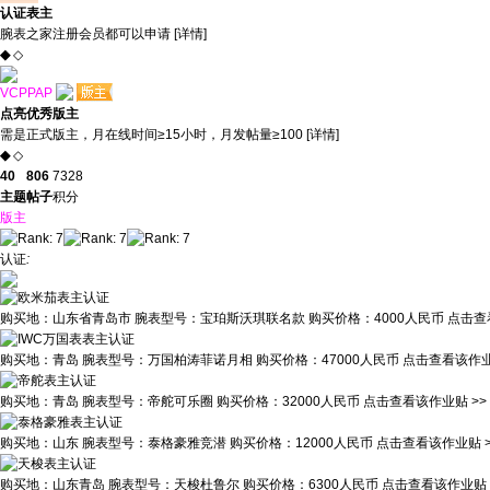
认证表主
腕表之家注册会员都可以申请 [
详情
]
◆
◇
VCPPAP
点亮
优秀版主
需是正式版主，月在线时间≥15小时，月发帖量≥100 [
详情
]
◆
◇
40
806
7328
主题
帖子
积分
版主
认证
:
购买地：
山东省青岛市
腕表型号：
宝珀斯沃琪联名款
购买价格：
4000人民币
点击查
购买地：
青岛
腕表型号：
万国柏涛菲诺月相
购买价格：
47000人民币
点击查看该作业
购买地：
青岛
腕表型号：
帝舵可乐圈
购买价格：
32000人民币
点击查看该作业贴 >>
购买地：
山东
腕表型号：
泰格豪雅竞潜
购买价格：
12000人民币
点击查看该作业贴 >
购买地：
山东青岛
腕表型号：
天梭杜鲁尔
购买价格：
6300人民币
点击查看该作业贴 