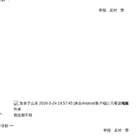
举报
反对
赞
发表于山东 2026-5-24 19:57:45
[来自Android客户端]
|
只看该
地板
作者
>
都这都不错
业贴 >>
举报
反对
赞