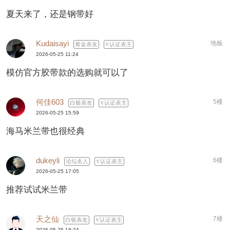
夏天来了，还是钢带好
Kudaisayi
地板
黄金表友
认证表主
2026-05-25 11:24
模仿官方胶带款的选购就可以了
何佳603
5楼
白银表友
认证表主
2026-05-25 15:59
海马米兰带也很经典
dukeyli
6楼
论坛名人
认证表主
2026-05-25 17:05
推荐试试米兰带
天之仙
7楼
白银表友
认证表主
2026-05-25 18:24