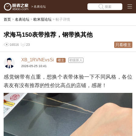
>
名表论坛
搜索
首页
>
名表论坛
>
欧米茄论坛
>
帖子详情
求海马150表带推荐，钢带换其他
只看楼主
16516
23
XB_1RVNEvsSi
楼主
初级新人
2026-05-25 10:41
感觉钢带有点重，想换个表带体验一下不同风格，各位
表友有没有推荐的性价比高点的店铺，感谢！