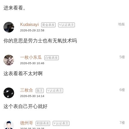
进来看看。
Kudaisayi
地板
黄金表友
认证表主
2026-05-29 22:58
你的意思是劳力士也有无氧技术吗
一枚小东瓜
5楼
白银表友
2026-05-30 10:46
这表看着不太对啊
三枚合
6楼
版主
认证表主
2026-05-30 14:14
这个表自己开心就好
德州哥
7楼
初级表友
认证表主
2026-05-30 18:25