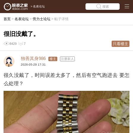
>
名表论坛
搜索
首页
>
名表论坛
>
劳力士论坛
>
帖子详情
很旧没戴了。
只看楼主
8429
7
独善其身986
楼主
注册新人
2026-05-29 17:31
很久没戴了，时间误差太多了，然后有空气跑进去 要怎
么处理？