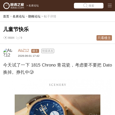
>
名表论坛
搜索
首页
>
名表论坛
>
朗格论坛
>
帖子详情
儿童节快乐
只看楼主
8684
9
AbZ12
楼主
初级表友
2026-06-01 17:42
今天试了一下 1815 Chrono 青花瓷，考虑要不要把 Dato
换掉。挣扎中🥲