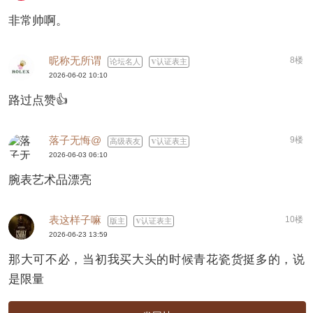
非常帅啊。
昵称无所谓
8楼
论坛名人
认证表主
2026-06-02 10:10
路过点赞👍
落子无悔@
9楼
高级表友
认证表主
2026-06-03 06:10
腕表艺术品漂亮
表这样子嘛
10楼
版主
认证表主
2026-06-23 13:59
那大可不必，当初我买大头的时候青花瓷货挺多的，说
是限量