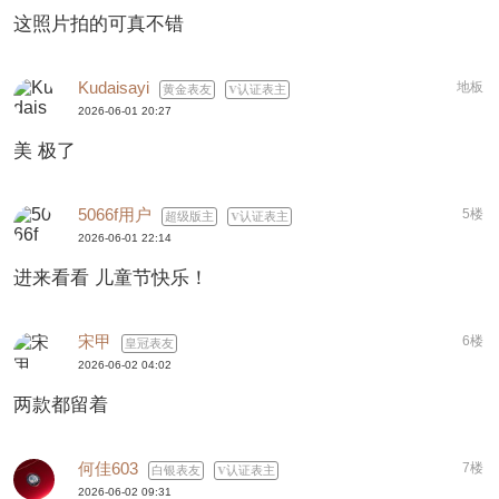
这照片拍的可真不错
Kudaisayi
地板
黄金表友
认证表主
2026-06-01 20:27
美 极了
5066f用户
5楼
超级版主
认证表主
2026-06-01 22:14
进来看看 儿童节快乐！
宋甲
6楼
皇冠表友
2026-06-02 04:02
两款都留着
何佳603
7楼
白银表友
认证表主
2026-06-02 09:31