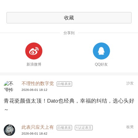
收藏
分享到
新浪微博
QQ好友
不理性的数字党
沙发
白银表友
2026-06-01 18:12
青花瓷颜值太顶！Dato也经典，幸福的纠结，选心头好
～
此表只应天上有
板凳
白银表友
认证表主
2026-06-01 18:42