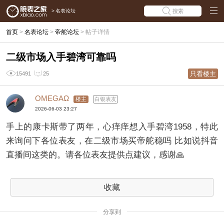
>
名表论坛
搜索
首页
>
名表论坛
>
帝舵论坛
>
帖子详情
二级市场入手碧湾可靠吗
只看楼主
15491
25
OMEGAΩ
楼主
白银表友
2026-06-03 23:27
手上的康卡斯带了两年，心痒痒想入手碧湾1958，特此
来询问下各位表友，在二级市场买帝舵稳吗 比如说抖音
直播间这类的。请各位表友提供点建议，感谢🙏
收藏
分享到