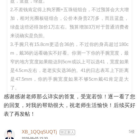
盘，蓝盘，绿盘。
2.不差钱肯定得上狗牙圈+五珠链组合，不过预算会大大增
加，相对光圈板链组合，公价本身贵2万多，而且蓝盘，
绿盘这些还得加价1万左右。预算增加3万对于普通消费者
来说确实是负担。
3.手腕只有15.8cm更适合36的，不过你的身高超过180c
m，戴36的远看确实不好看。你测一下你的手腕宽度，最
窄的地方宽度如果能达到5cm或以上可以选41，宽度如果
是4.5cm左右，老老实实选36的。41的日志表耳上下距离
是47.5mm，你的手腕宽度如果不够5cm戴41肯定是大
了。
感谢感谢老师那么详实的答复，受宠若惊！逐一看了您
的回复，对我的帮助很大，祝老师生活愉快！后续买好
表了再发帖！
XB_1QQqSUQTj
5楼
转正新人
2026-06-05 15:33