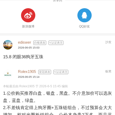
分享到
新浪微博
QQ好友
ediswer
沙发
白银表友
认证表主
2026-06-05 15:03
15.8 闭眼36狗牙五珠
Rolex1905
板凳
皇冠表友
认证表主
2026-06-05 15:14
本帖最后由 Rolex1905 于 2026-6-5 15:45 编辑
1.公价购买推荐白盘，银盘，黑盘。不介意加价可以选灰
盘，蓝盘，绿盘。
2.不差钱肯定得上狗牙圈+五珠链组合，不过预算会大大
增加，相对光圈板链组合，公价本身贵2万多，而且蓝