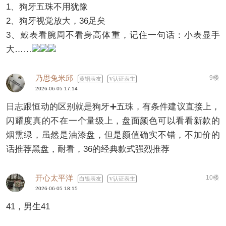
1、狗牙五珠不用犹豫
2、狗牙视觉放大，36足矣
3、戴表看腕周不看身高体重，记住一句话：小表显手
大……
乃思兔米邱
9楼
黄铜表友
认证表主
2026-06-05 17:14
日志跟恒动的区别就是狗牙➕五珠，有条件建议直接上，
闪耀度真的不在一个量级上，盘面颜色可以看看新款的
烟熏绿，虽然是油漆盘，但是颜值确实不错，不加价的
话推荐黑盘，耐看，36的经典款式强烈推荐
开心太平洋
10楼
白银表友
认证表主
2026-06-05 18:15
41，男生41