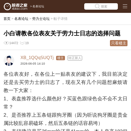
>
名表论坛
搜索
首页
>
名表论坛
>
劳力士论坛
>
帖子详情
小白请教各位表友关于劳力士日志的选择问题
只看楼主
14472
19
XB_1QQqSUQTj
楼主
转正新人
2026-06-05 14:10
各位表友好，在各位上一贴表友的建议下，我目前决定
还是去买劳力士的日志了，现在又有几个问题想麻烦请
教一下大家：
1、表盘推荐选什么颜色好？买蓝色跟绿色会不会不太日
常？
2、是否推荐上五条链跟狗牙圈（因为听说狗牙圈是贵金
属比较乱容易磕坏，然后五条链的话容易垮）