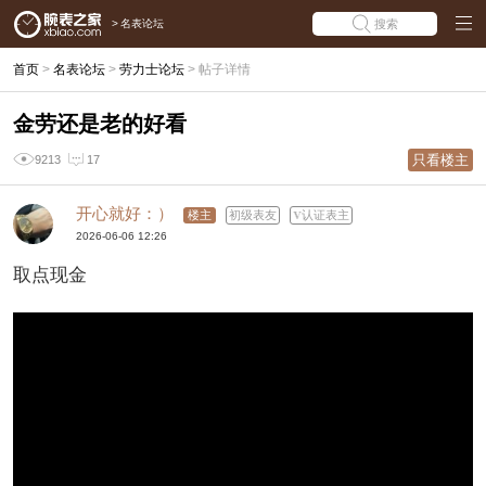
>
名表论坛
搜索
首页
>
名表论坛
>
劳力士论坛
>
帖子详情
金劳还是老的好看
只看楼主
9213
17
开心就好：）
楼主
初级表友
认证表主
2026-06-06 12:26
取点现金