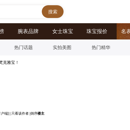
榜
腕表品牌
女士珠宝
珠宝报价
名
热门话题
实拍美图
热门精华
梵克雅宝！
客户端]
|
只看该作者
|
倒序
楼主