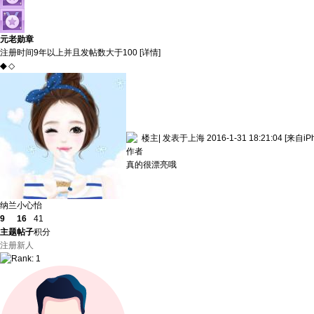
元老勋章
注册时间9年以上并且发帖数大于100 [
详情
]
◆
◇
楼主
|
发表于上海 2016-1-31 18:21:04
[来自iP
作者
真的很漂亮哦
纳兰小心怡
9
16
41
主题
帖子
积分
注册新人