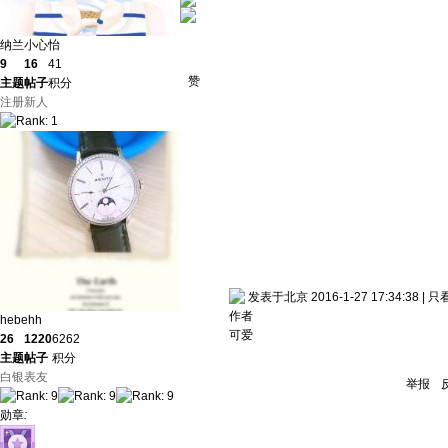
纳兰小心怡
9
16
41
赞
主题
帖子
积分
注册新人
发表于北京 2016-1-27 17:34:38
|
只
作者
hebehh
可爱
26
1220
6262
主题
帖子
积分
白银表友
举报
勋章
: