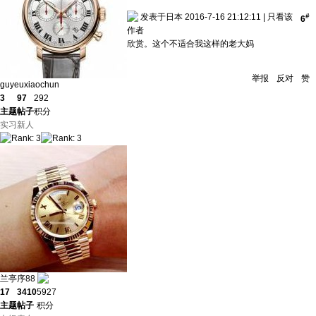
发表于日本 2016-7-16 21:12:11
|
只看该
#
6
作者
欣赏。这个不适合我这样的老大妈
举报
反对
赞
guyeuxiaochun
3
97
292
主题
帖子
积分
实习新人
兰亭序88
17
3410
5927
主题
帖子
积分