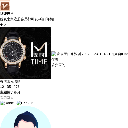
认证表主
腕表之家注册会员都可以申请 [
详情
]
◆
◇
发表于广东深圳 2017-1-23 01:43:10
[来自iPh
作者
多少买的
香港阳光名錶
12
35
176
主题
帖子
积分
实习新人