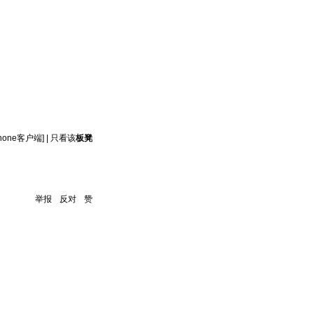
hone客户端]
|
只看该
板凳
举报
反对
赞