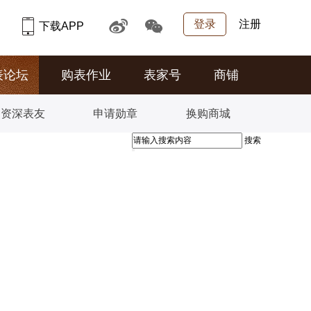
登录
注册
下载APP
表论坛
购表作业
表家号
商铺
资深表友
申请勋章
换购商城
搜索