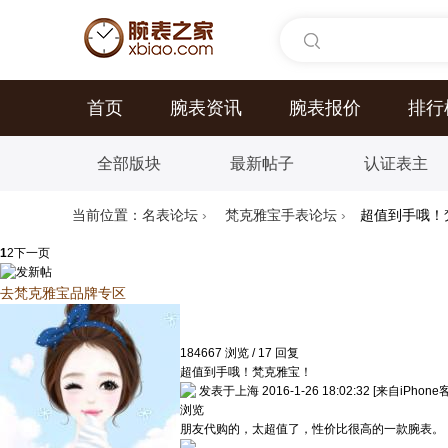
首页
腕表资讯
腕表报价
排行
全部版块
最新帖子
认证表主
当前位置：
名表论坛
›
梵克雅宝手表论坛
›
超值到手哦！
1
2
下一页
去梵克雅宝品牌专区
184667
浏览
/
17
回复
超值到手哦！梵克雅宝！
发表于上海 2016-1-26 18:02:32
[来自iPhone
浏览
朋友代购的，太超值了，性价比很高的一款腕表。