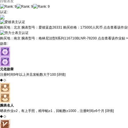
白银表友
认证
:
购买地：
北京
腕表型号：
爱彼蓝盘26331
购买价格：
175000人民币
点击查看该作业贴
购买地：
南京
腕表型号：
格林尼治型II系列116710BLNR-78200
点击查看该作业贴 >
勋章
:
元老勋章
注册时间9年以上并且发帖数大于100 [
详情
]
◆
◇
腕表名人
晒表作业≥2，有上手照，精华帖≥1，回帖数≥1000，注册时间≥6个月 [
详情
]
◆
◇