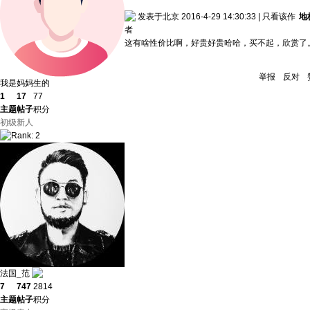
发表于北京 2016-4-29 14:30:33
|
只看该作
地
者
这有啥性价比啊，好贵好贵哈哈，买不起，欣赏了
举报
反对
我是妈妈生的
1
17
77
主题
帖子
积分
初级新人
法国_范
7
747
2814
主题
帖子
积分