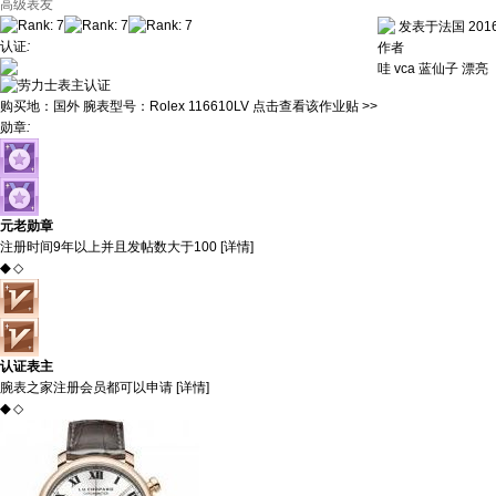
高级表友
发表于法国 2016-7
认证
:
作者
哇 vca 蓝仙子 漂亮
购买地：
国外
腕表型号：
Rolex 116610LV
点击查看该作业贴 >>
勋章
:
元老勋章
注册时间9年以上并且发帖数大于100 [
详情
]
◆
◇
认证表主
腕表之家注册会员都可以申请 [
详情
]
◆
◇