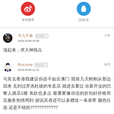
新浪微博
QQ好友
华儿不食
沙发
初级新人
2016-10-08 23:58
顶起来，求大神指点
Brucexie
板凳
初级新人
2016-10-09 11:13
与其去香港我建议你还不如去澳门 我前几天刚刚从那边
回来 见到过罗杰杜彼的专卖店 就进去看过 在新开业的巴
黎人酒店1楼 表款也多点 最重要像你说的折扣好价格而
且服务热情周到 据说买表还可以多赠送一条表带 颜色任
选 还是不错的????????????