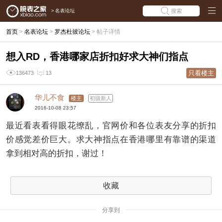
>
名表论坛
搜索
首页
>
名表论坛
>
罗杰杜彼论坛
>
帖子详情
想入RD，香港哪家店折扣好求大神们指点
只看楼主
136473
13
华儿不食
楼主
初级新人
2016-10-08 23:57
最近看表看得眼花缭乱，官网价和各位表友分享的折扣
价感觉差价巨大。求大神指点在香港哪里有靠谱的渠道
拿到相对高的折扣，谢过！
收藏
分享到