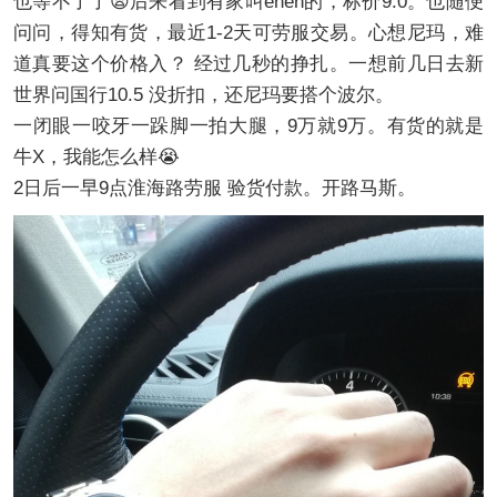
也等不了了😫后来看到有家叫enen的，标价9.0。也随便
问问，得知有货，最近1-2天可劳服交易。心想尼玛，难
道真要这个价格入？ 经过几秒的挣扎。一想前几日去新
世界问国行10.5 没折扣，还尼玛要搭个波尔。
一闭眼一咬牙一跺脚一拍大腿，9万就9万。有货的就是
牛X，我能怎么样😭
2日后一早9点淮海路劳服 验货付款。开路马斯。