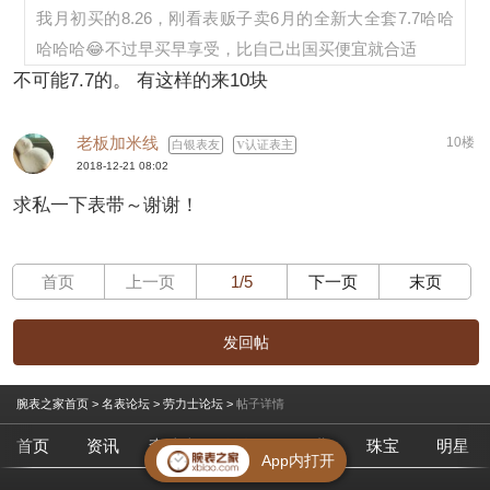
我月初买的8.26，刚看表贩子卖6月的全新大全套7.7哈哈
哈哈哈😂不过早买早享受，比自己出国买便宜就合适
不可能7.7的。 有这样的来10块
老板加米线
10楼
白银表友
认证表主
2018-12-21 08:02
求私一下表带～谢谢！
首页
上一页
1/5
下一页
末页
发回帖
腕表之家首页
>
名表论坛
>
劳力士论坛
>
帖子详情
首页
资讯
查腕表
论坛
作业
珠宝
明星
App内打开