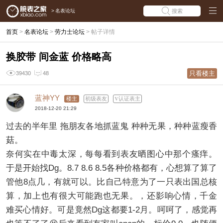
>
名表论坛
搜索
首页
>
名表论坛
>
劳力士论坛
>
帖子详情
换胶带 间金蓝 价格略高
只看楼主
39430
48
蓝神YY
楼主
初级表友
认证表主
2018-12-20 21:29
过去的半年里 拖朋友各地抓蓝鬼 种种无果，种种蓝瘦香
菇。
奈何实在中毒太深，每每看到表友晒图心中那个瘙痒。
于是开始找Dg。8.7 8.6 8.5各种价格都有，心想算了算了
管他8点几，有就可以。比自己特意为了一只表出国总核
算，加上也有很大可能跑也无果。，还影响心情，千金
难买心情好。可是竟然Dg这都要1-2月。呵呵了，感觉再