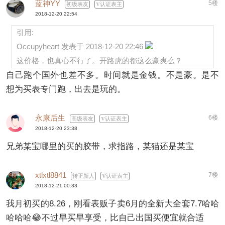
蓝神YY
5楼
初级表友
认证表主
2018-12-20 22:54
引用:
Occupyheart 发表于 2018-12-20 22:46
这价格，也真心不行了。开路虎的都这么豪爽么？
自己跑个国外也差不多。时间就是金钱。不是豪。是不
想为买表专门跑，出去是玩的。
永康后生
6楼
高级表友
认证表主
2018-12-20 23:38
兄弟某宝哪里的买的胶带，求指路，某猫还是某宝
xtlxtl8841
7楼
转正新人
认证表主
2018-12-21 00:33
我月初买的8.26，刚看表贩子卖6月的全新大全套7.7哈哈
哈哈哈😂不过早买早享受，比自己出国买便宜就合适