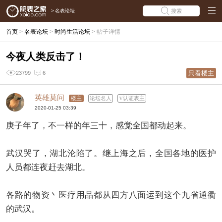
>
名表论坛
搜索
首页
>
名表论坛
>
时尚生活论坛
>
帖子详情
今夜人类反击了！
只看楼主
23799
6
英雄莫问
楼主
论坛名人
认证表主
2020-01-25 03:39
庚子年了，不一样的年三十，感觉全国都动起来。
武汉哭了，湖北沦陷了。继上海之后，全国各地的医护
人员都连夜赶去湖北。
各路的物资丶医疗用品都从四方八面运到这个九省通衢
的武汉。