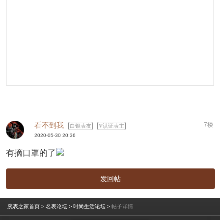
看不到我
7楼
白银表友
认证表主
2020-05-30 20:36
有摘口罩的了
发回帖
腕表之家首页
>
名表论坛
>
时尚生活论坛
>
帖子详情