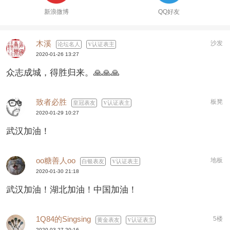
新浪微博
QQ好友
木溪
沙发
论坛名人
认证表主
2020-01-26 13:27
众志成城，得胜归来。🙏🙏🙏
致者必胜
板凳
皇冠表友
认证表主
2020-01-29 10:27
武汉加油！
oo糖善人oo
地板
白银表友
认证表主
2020-01-30 21:18
武汉加油！湖北加油！中国加油！
1Q84的Singsing
5楼
黄金表友
认证表主
2020-03-27 20:16