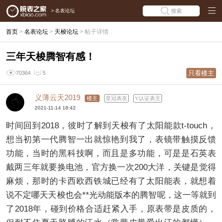
>
名表论坛
搜索
首页
>
名表论坛
>
天梭论坛
>
帖子详情
三年天梭腾智有感！
只看楼主
70364
5
义薄云天2019
楼主
皇冠表友
认证表主
2021-11-14 18:42
时间回到2018，彼时了解到天梭有了太阳能款t-touch，
想当初第一代腾智一出就惊艳到我了，表镜带触摸反馈
功能，当时的黑科技啊，而且是多功能，可是是石英表
戴两三年就要换电池，官方换一次200大洋，关键是觉得
麻烦，那时的卡西欧西铁城已经有了太阳能表，就想着
说不定哪天天梭也会**光动能版本的腾智呢，这一等就到
了2018年，碰到价格合适赶紧入手，原表带是皮质的，