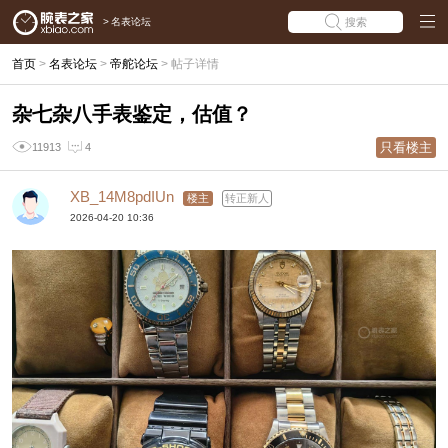
>
名表论坛
搜索
首页
>
名表论坛
>
帝舵论坛
>
帖子详情
杂七杂八手表鉴定，估值？
只看楼主
11913
4
XB_14M8pdIUn
楼主
转正新人
2026-04-20 10:36