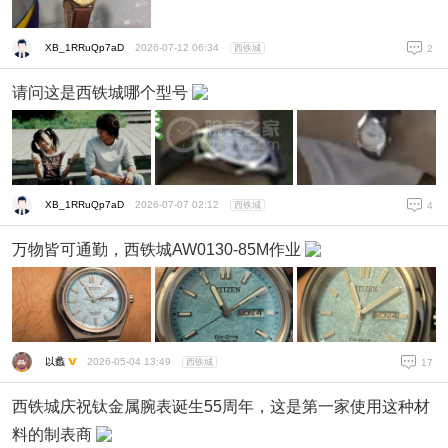
XB_1RRuQp7aD
2026-07-12 06:34
西铁城
2
请问这是西铁城哪个型号
XB_1RRuQp7aD
2026-07-07 02:12
西铁城
4
万物皆可通勤，西铁城AW0130-85M作业
以蠡
2026-05-04 13:49
西铁城
17
西铁城庆祝钛金属腕表诞生55周年，这是第一家使用这种材
料的制表商