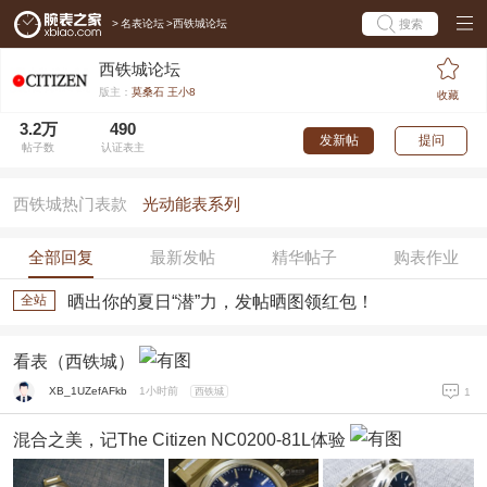
>
名表论坛
>
西铁城论坛
搜索
西铁城论坛
版主：
莫桑石 王小8
收藏
3.2万
490
发新帖
提问
帖子数
认证表主
西铁城热门表款
光动能表系列
全部回复
最新发帖
精华帖子
购表作业
全站
晒出你的夏日“潜”力，发帖晒图领红包！
看表（西铁城）
XB_1UZefAFkb
1小时前
西铁城
1
混合之美，记The Citizen NC0200-81L体验