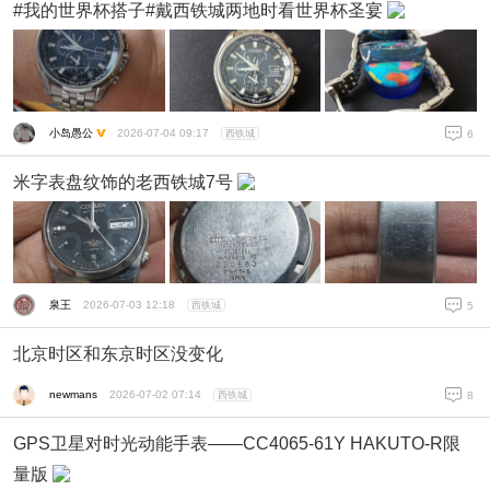
#我的世界杯搭子#戴西铁城两地时看世界杯圣宴
小岛愚公
2026-07-04 09:17
西铁城
6
米字表盘纹饰的老西铁城7号
泉王
2026-07-03 12:18
西铁城
5
北京时区和东京时区没变化
newmans
2026-07-02 07:14
西铁城
8
GPS卫星对时光动能手表——CC4065-61Y HAKUTO-R限
量版