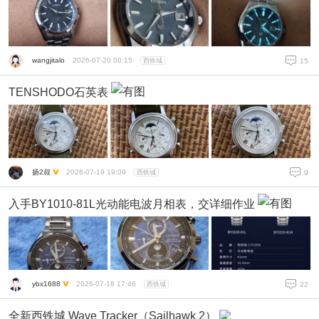
wangjitalo
2026-07-20 00:15
西铁城
15
TENSHODO石英表
扬2叔
2026-07-19 19:09
西铁城
9
入手BY1010-81L光动能电波月相表，交详细作业
ybx1688
2026-07-18 17:46
西铁城
22
全新西铁城 Wave Tracker（Sailhawk 2）