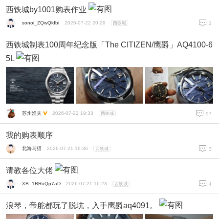
西铁城by1001购表作业
sonoi_ZQwQkIbi
2026-07-22 20:29
西铁城
3
西铁城制表100周年纪念版「The CITIZEN/鹰爵」AQ4100-6
5L
苏州渔夫
2026-07-22 19:33
西铁城
57
我的购表顺序
北海与猫
2026-07-21 16:36
西铁城
3
请教各位大佬
XB_1RRuQp7aD
2026-07-21 16:23
西铁城
4
浪琴，帝舵都玩了脱坑，入手鹰爵aq4091。