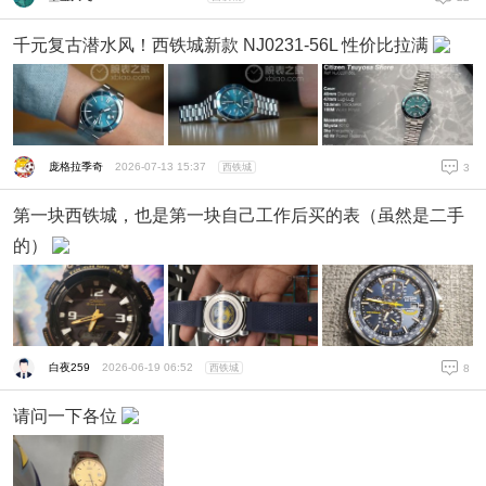
千元复古潜水风！西铁城新款 NJ0231-56L 性价比拉满
庞格拉季奇
2026-07-13 15:37
西铁城
3
第一块西铁城，也是第一块自己工作后买的表（虽然是二手
的）
白夜259
2026-06-19 06:52
西铁城
8
请问一下各位