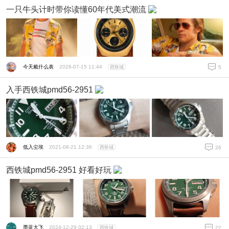
一只牛头计时带你读懂60年代美式潮流
今天戴什么表
2026-07-15 11:44
西铁城
5
入手西铁城pmd56-2951
低入尘埃
2021-08-21 12:36
西铁城
26
西铁城pmd56-2951 好看好玩
墨蓝大飞
2024-12-29 02:13
西铁城
22