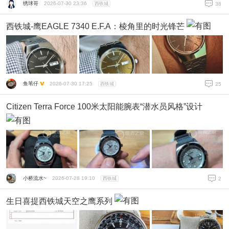
绣球哥
2026-07-30 23:36
西铁城
38
西铁城-鹰EAGLE 7340 E.F.A：棱角里的时光锋芒
鱼苇仔
2026-07-30 17:25
西铁城
25
Citizen Terra Force 100米太阳能腕表“潜水员风格”设计
小桥流水~
2026-07-28 19:10
西铁城
2
生日喜提西铁城天空之鹰系列