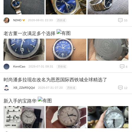
N2HO
2026-08-01 22:33
西铁城
55
老古董一次满足多个选择
KentCao
2026-07-31 09:31
西铁城
6
时尚潘多拉现在改名为恩恩国际西铁城全球精选了
XB_ZZbR5QQd
2026-07-31 07:20
西铁城
12
新入手的宝路华