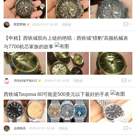
閒雲野鶴
2026-07-27 14:35
西铁城
7
【申精】西铁城双向上链的绝唱：西铁城“猎豹”高频机械表
与7700机芯家族的故事
消失的地平线422
2026-07-26 18:50
西铁城
15
西铁城Tsuyosa 60可能是500美元以下最好的手表
达姆斯高
2026-07-22 20:34
西铁城
6