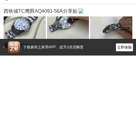
西铁城TC鹰爵AQ4091-56A分享贴
西北望长安bo
2026-06-15 18:05
西铁城
20
下载腕表之家用APP，提升2倍流畅度
立即体验
入手老款The Citizen 年差石英A660
凌渡宇2003
2025-03-20 10:26
西铁城
18
978.Promaster Land GMT 一 BJ7150-50W