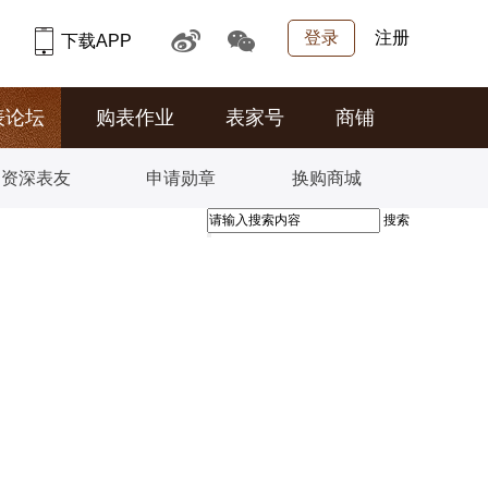
登录
注册
下载APP
表论坛
购表作业
表家号
商铺
资深表友
申请勋章
换购商城
搜索