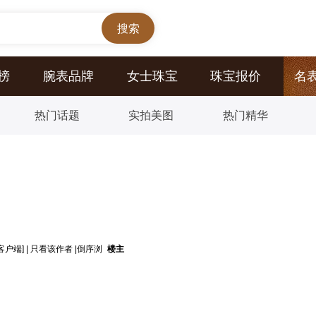
榜
腕表品牌
女士珠宝
珠宝报价
名
热门话题
实拍美图
热门精华
d客户端]
|
只看该作者
|
倒序浏
楼主