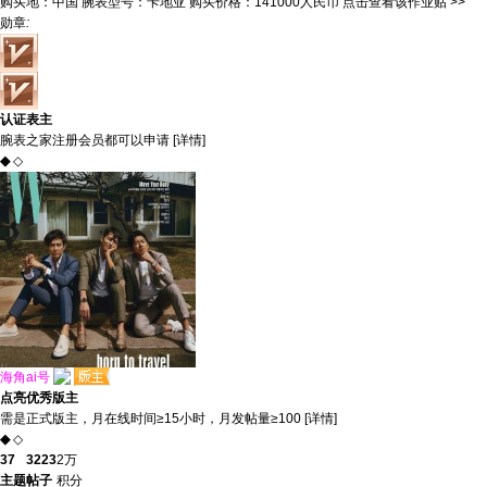
购买地：
中国
腕表型号：
卡地亚
购买价格：
141000人民币
点击查看该作业贴 >>
勋章
:
认证表主
腕表之家注册会员都可以申请 [
详情
]
◆
◇
海角ai号
点亮
优秀版主
需是正式版主，月在线时间≥15小时，月发帖量≥100 [
详情
]
◆
◇
37
3223
2万
主题
帖子
积分