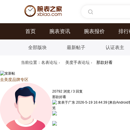
首页
腕表资讯
腕表报价
排行
全部版块
最新帖子
认证表主
当前位置：
名表论坛
›
美度手表论坛
›
那款好看
去美度品牌专区
20792
浏览
/
3
回复
那款好看
发表于广东 2026-5-19 16:44:39
[来自Androi
览