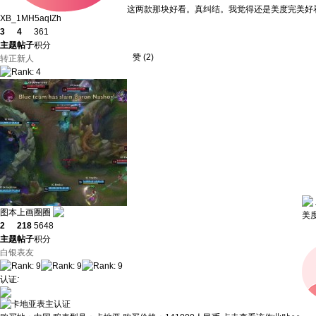
这两款那块好看。真纠结。我觉得还是美度完美好
XB_1MH5aqIZh
3
4
361
主题
帖子
积分
赞
(
2
)
转正新人
图本上画圈圈
美
2
218
5648
主题
帖子
积分
白银表友
认证
: