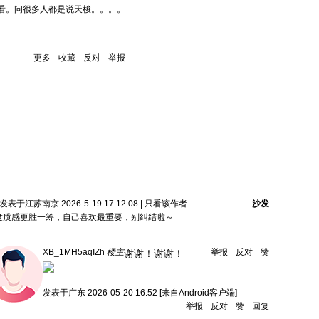
看。问很多人都是说天梭。。。。
更多
收藏
反对
举报
发表于江苏南京 2026-5-19 17:12:08
|
只看该作者
沙发
度质感更胜一筹，自己喜欢最重要，别纠结啦～
XB_1MH5aqIZh
楼主
举报
反对
赞
谢谢！谢谢！
发表于
广东
2026-05-20 16:52
[来自Android客户端]
举报
反对
赞
回复