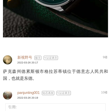
新视野号
9楼
版主
认证表主
2022-03-26 20:17
萨克森州德累斯顿市格拉苏蒂镇位于德意志人民共和
国，也就是东德。
panjunting001
10楼
钻石表友
认证表主
2022-03-26 20:19
引用: