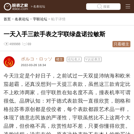
>
名表论坛
搜索
首页
>
名表论坛
>
宇联论坛
>
帖子详情
一天入手三款手表之宇联绿盘诺拉敏斯
只看楼主
499988
69
ポルコ・ロッソ
楼主
论坛名人
认证表主
2022-03-26 16:34
今天注定是个好日子，之前试过一天双提沛纳海和欧米
茄超霸，还真没想到一天提三表款，虽然这三款肯定比
不上欧沛两家，但宇联胜在知名度不高，撞表机率可谓
很低。品牌认知：对于德式表款我一直很欣赏，朗格和
格拉苏蒂原创都是佼佼者，每个表款都跟艺术品一样，
体现了德意志民族的严谨性，宇联虽然比不上这两个大
品牌，但价格不高，欣赏性却不差，只要你懂得欣赏。