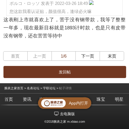
ポルコ・ロッソ 发表于 2022-03-26 18:49
您这款我看认证贴，颜值很高，逢绿必火嘛
这表刚上市就喜欢上了，苦于没有钢带款，我等了整整
一年多，现在最新目标就是1893计时款，也是只有皮带
没有钢带，还在苦苦等待中
首页
上一页
1/6
下一页
末页
发回帖
腕表之家首页
>
名表论坛
>
宇联论坛
>
帖子详情
首页
资讯
查腕表
论坛
作业
珠宝
明星
App内打开
去电脑版
©2018腕表之家 m.xbiao.com