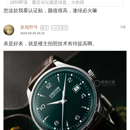
1893帮顶，最近论坛都是绿盘，火的很
您这款我看认证贴，颜值很高，逢绿必火嘛
新视野号
8楼
版主
认证表主
2022-03-26 20:15
表是好表，就是楼主拍照技术有待提高啊。