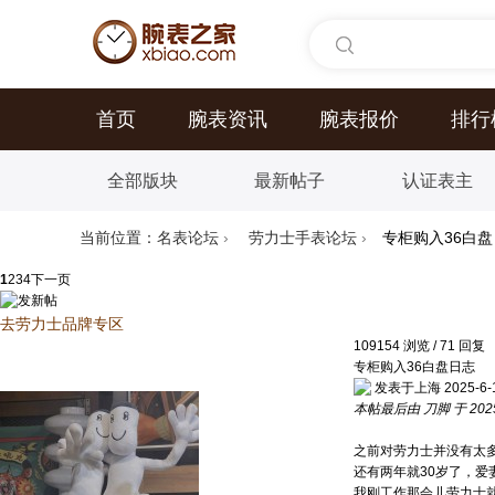
首页
腕表资讯
腕表报价
排行
全部版块
最新帖子
认证表主
当前位置：
名表论坛
›
劳力士手表论坛
›
专柜购入36白
1
2
3
4
下一页
去劳力士品牌专区
109154
浏览
/
71
回复
专柜购入36白盘日志
发表于上海 2025-6-19
本帖最后由 刀脚 于 2025-
之前对劳力士并没有太
还有两年就30岁了，
我刚工作那会儿劳力士