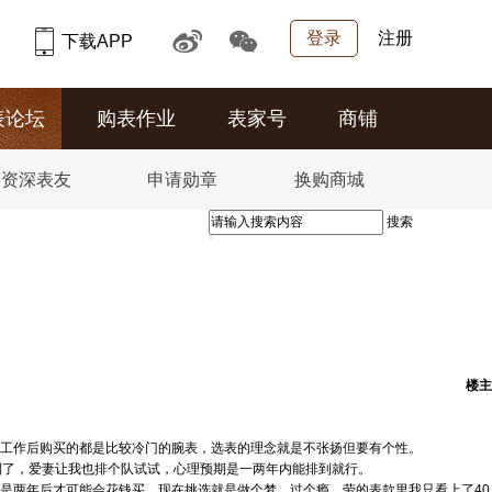
登录
注册
下载APP
表论坛
购表作业
表家号
商铺
资深表友
申请勋章
换购商城
搜索
楼主
工作后购买的都是比较冷门的腕表，选表的理念就是不张扬但要有个性。
到了，爱妻让我也排个队试试，心理预期是一两年内能排到就行。
是两年后才可能会花钱买，现在挑选就是做个梦、过个瘾。劳的表款里我只看上了40