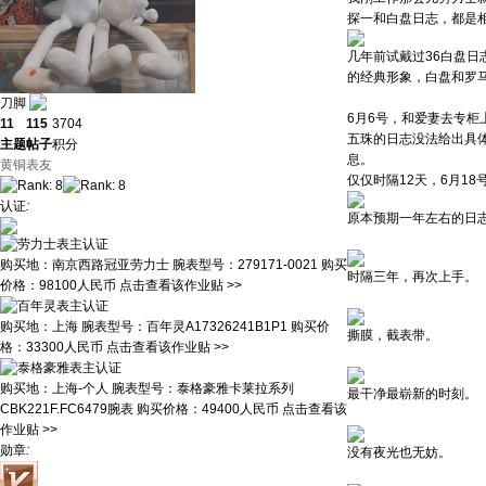
探一和白盘日志，都是
几年前试戴过36白盘
的经典形象，白盘和罗
刀脚
6月6号，和爱妻去专柜
11
115
3704
五珠的日志没法给出具
主题
帖子
积分
息。
黄铜表友
仅仅时隔12天，6月1
认证
:
原本预期一年左右的日
购买地：
南京西路冠亚劳力士
腕表型号：
279171-0021
购买
时隔三年，再次上手。
价格：
98100人民币
点击查看该作业贴 >>
购买地：
上海
腕表型号：
百年灵A17326241B1P1
购买价
撕膜，截表带。
格：
33300人民币
点击查看该作业贴 >>
购买地：
上海-个人
腕表型号：
泰格豪雅卡莱拉系列
最干净最崭新的时刻。
CBK221F.FC6479腕表
购买价格：
49400人民币
点击查看该
作业贴 >>
勋章
:
没有夜光也无妨。