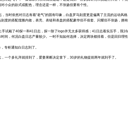
相对小众的款式或配色，理念还是一样，不张扬但要有个性。
日志，当时依然对日志有着“老气”的固有印象，白盘罗马刻度更是偏离了主流的运动风
马刻度的搭配儒雅内敛，表壳、表链和表盘的搭配豪华但不俗套、闪耀但不张扬，拥有
上手试戴了40探一和41日志，探一除了logo并无太多获得感；41日志着实压手，我
体时间，何况白盘日志产量较少。一时不知如何选择，决定两块都排着，但是回归理性
8号，专柜通知白日志到了。
志，一个多礼拜就排到了，爱妻果断决定拿下，30岁的礼物提前两年就到手了。