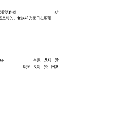
只看该作者
#
6
远是对的。老款41光圈日志帮顶
举报
反对
赞
🤟
举报
反对
赞
回复