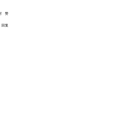
对
赞
回复