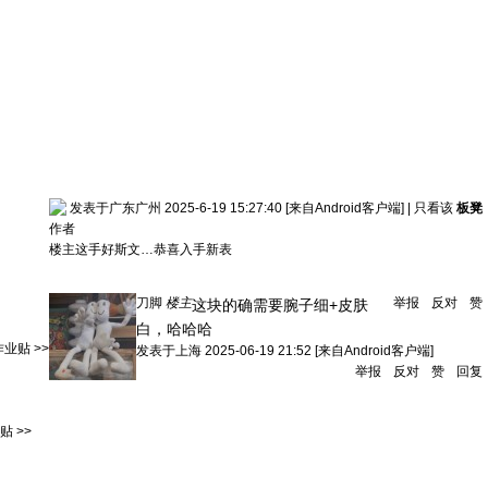
发表于广东广州 2025-6-19 15:27:40
[来自Android客户端]
|
只看该
板凳
作者
楼主这手好斯文…恭喜入手新表
刀脚
楼主
举报
反对
赞
这块的确需要腕子细+皮肤
白，哈哈哈
业贴 >>
发表于
上海
2025-06-19 21:52
[来自Android客户端]
举报
反对
赞
回复
 >>