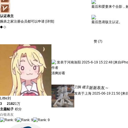
最后和爱妻来个合影，
认证表主
腕表之家注册会员都可以申请 [
详情
]
最后恳请版主认证。
◆
◇
赞
(
7
)
发表于河南洛阳 2025-6-19 15:22:48
[来自iPh
作者
清爽好看
刀脚
楼主
谢谢表友～
发表于
上海
2025-06-19 21:50
[来自
Little刘
3
2182
1万
主题
帖子
积分
白银表友