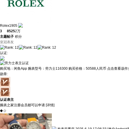
Rolex1905
3
8525
2万
主题
帖子
积分
皇冠表友
认证
:
购买地：
闲鱼App
腕表型号：
劳力士116300
购买价格：
50588人民币
点击查看该作业
勋章
:
认证表主
腕表之家注册会员都可以申请 [
详情
]
◆
◇