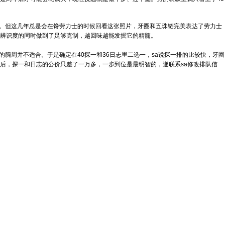
格。但这几年总是会在馋劳力士的时候回看这张照片，牙圈和五珠链完美表达了劳力士
辨识度的同时做到了足够克制，越回味越能发掘它的精髓。
16的腕周并不适合。于是确定在40探一和36日志里二选一，sa说探一排的比较快，牙圈
后，探一和日志的公价只差了一万多，一步到位是最明智的，遂联系sa修改排队信