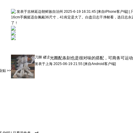
发表于吉林延边朝鲜族自治州 2025-6-19 16:31:45
[来自iPhone客户端]
|
16cm手腕挺适合佩戴36尺寸，41肯定是大了。白盘日志干净耐看，选日志永
了！
刀脚
楼主
光圈配条刻也是很对味的搭配，可商务可运动
发表于
上海
2025-06-19 21:55
[来自Android客户端]
贴 >>
#