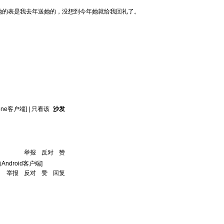
她的表是我去年送她的，没想到今年她就给我回礼了。
one客户端]
|
只看该
沙发
举报
反对
赞
Android客户端]
举报
反对
赞
回复