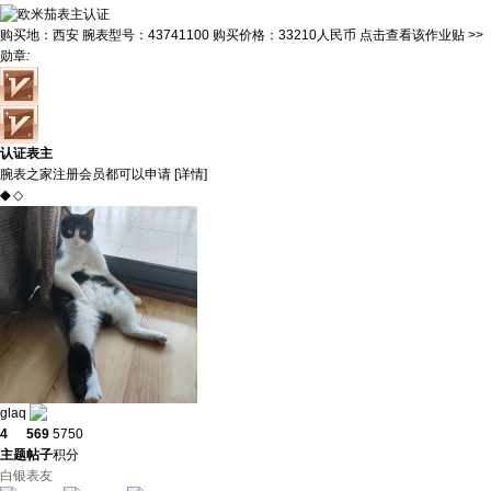
购买地：
西安
腕表型号：
43741100
购买价格：
33210人民币
点击查看该作业贴 >>
勋章
:
认证表主
腕表之家注册会员都可以申请 [
详情
]
◆
◇
glaq
4
569
5750
主题
帖子
积分
白银表友