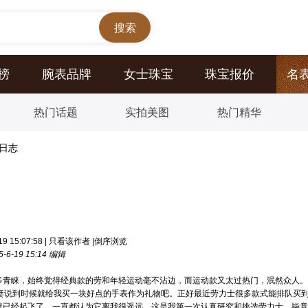
榜
腕表品牌
女士珠宝
珠宝报价
名
热门话题
实拍美图
热门精华
盘日志
 15:07:58
|
只看该作者
|
倒序浏览
6-19 15:14 编辑
多青睐，始终觉得经典款的劳和年轻运动毫不沾边，而运动款又太过热门，泯然众人。
爱妻说到时候就给我买一块好点的手表作为礼物吧。正好最近劳力士很多款式能排队买
就已经起飞了，一直都认为它离我很遥远，这是我第一次认真研究和挑选劳力士，毕竟