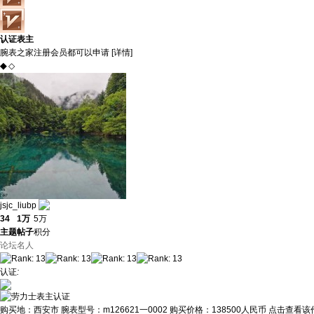
认证表主
腕表之家注册会员都可以申请 [
详情
]
◆
◇
jsjc_liubp
34
1万
5万
主题
帖子
积分
论坛名人
认证
:
购买地：
西安市
腕表型号：
m126621一0002
购买价格：
138500人民币
点击查看该作