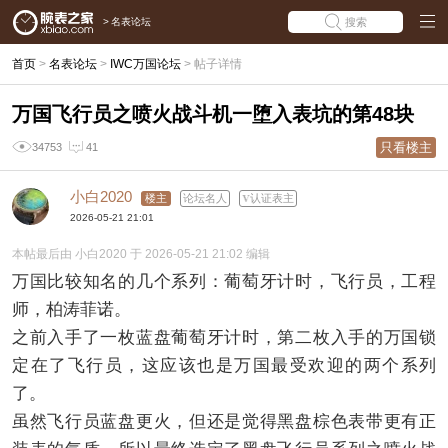
>
名表论坛
搜索
首页
>
名表论坛
>
IWC万国论坛
>
帖子详情
万国飞行员之喷火战斗机一堕入表坑的第48块
只看楼主
34753
41
小白2020
楼主
论坛名人
认证表主
2026-05-21 21:01
本帖最后由 小白2020 于 2026-05-21 21:02 编辑
万国比较知名的几个系列：葡萄牙计时，飞行员，工程
师，柏涛菲诺。
之前入手了一枚蓝盘葡萄牙计时，第二枚入手的万国锁
定在了飞行员，这应该也是万国最受欢迎的两个系列
了。
虽然飞行员蓝盘更火，但还是觉得黑盘棕色表带更有正