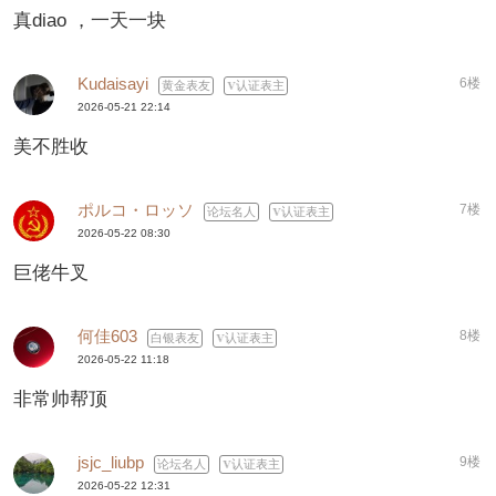
真diao ，一天一块
Kudaisayi
6楼
黄金表友
认证表主
2026-05-21 22:14
美不胜收
ポルコ・ロッソ
7楼
论坛名人
认证表主
2026-05-22 08:30
巨佬牛叉
何佳603
8楼
白银表友
认证表主
2026-05-22 11:18
非常帅帮顶
jsjc_liubp
9楼
论坛名人
认证表主
2026-05-22 12:31