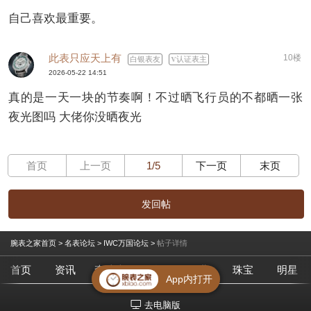
自己喜欢最重要。
此表只应天上有
10楼
白银表友
认证表主
2026-05-22 14:51
真的是一天一块的节奏啊！不过晒飞行员的不都晒一张
夜光图吗 大佬你没晒夜光
首页
上一页
1/5
下一页
末页
发回帖
腕表之家首页
>
名表论坛
>
IWC万国论坛
>
帖子详情
首页
资讯
查腕表
论坛
作业
珠宝
明星
App内打开
去电脑版