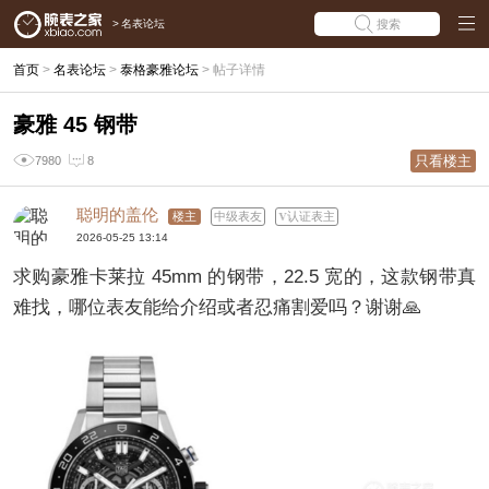
>
名表论坛
搜索
首页
>
名表论坛
>
泰格豪雅论坛
>
帖子详情
豪雅 45 钢带
只看楼主
7980
8
聪明的盖伦
楼主
中级表友
认证表主
2026-05-25 13:14
求购豪雅卡莱拉 45mm 的钢带，22.5 宽的，这款钢带真
难找，哪位表友能给介绍或者忍痛割爱吗？谢谢🙏