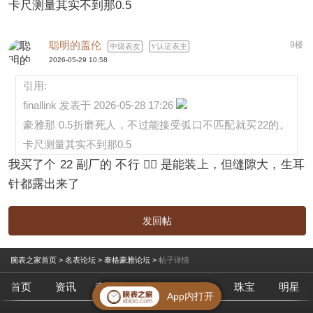
卡尺测量其实不到那0.5
聪明的盖伦
9楼
中级表友
认证表主
2026-05-29 10:58
引用:
finallink 发表于 2026-05-28 17:26
豪雅那 0.5折磨死人，不过能接受弧口不匹配就买22的。
卡尺测量其实不到那0.5
我买了个 22 副厂的 不行 🤦‍♂️ 是能装上，但缝隙大，生耳
针都露出来了
发回帖
腕表之家首页
>
名表论坛
>
泰格豪雅论坛
>
帖子详情
首页
资讯
查腕表
论坛
作业
珠宝
明星
App内打开