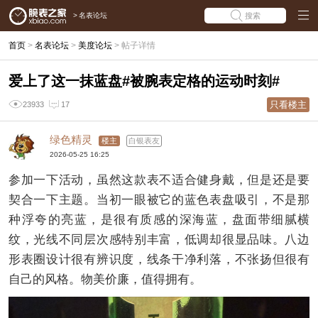
>
名表论坛
搜索
首页
>
名表论坛
>
美度论坛
>
帖子详情
爱上了这一抹蓝盘#被腕表定格的运动时刻#
只看楼主
23933
17
绿色精灵
楼主
白银表友
2026-05-25 16:25
参加一下活动，虽然这款表不适合健身戴，但是还是要
契合一下主题。当初一眼被它的蓝色表盘吸引，不是那
种浮夸的亮蓝，是很有质感的深海蓝，盘面带细腻横
纹，光线不同层次感特别丰富，低调却很显品味。八边
形表圈设计很有辨识度，线条干净利落，不张扬但很有
自己的风格。物美价廉，值得拥有。