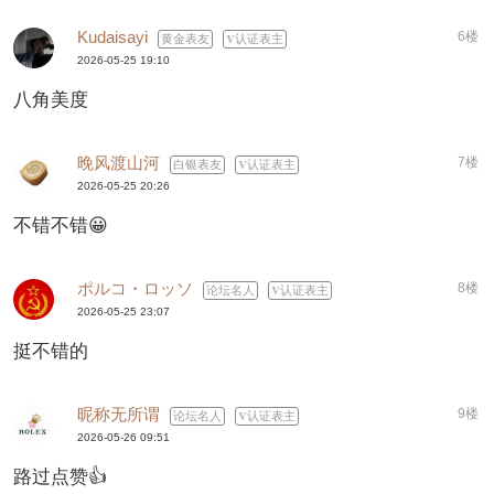
Kudaisayi
6楼
黄金表友
认证表主
2026-05-25 19:10
八角美度
晚风渡山河
7楼
白银表友
认证表主
2026-05-25 20:26
不错不错😀
ポルコ・ロッソ
8楼
论坛名人
认证表主
2026-05-25 23:07
挺不错的
昵称无所谓
9楼
论坛名人
认证表主
2026-05-26 09:51
路过点赞👍