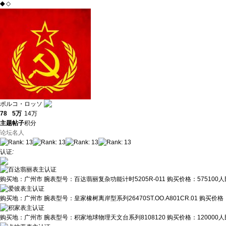
◆
◇
ポルコ・ロッソ
78
5万
14万
主题
帖子
积分
论坛名人
认证
:
购买地：
广州市
腕表型号：
百达翡丽复杂功能计时5205R-011
购买价格：
575100
购买地：
广州市
腕表型号：
皇家橡树离岸型系列26470ST.OO.A801CR.01
购买价格
购买地：
广州市
腕表型号：
积家地球物理天文台系列8108120
购买价格：
120000