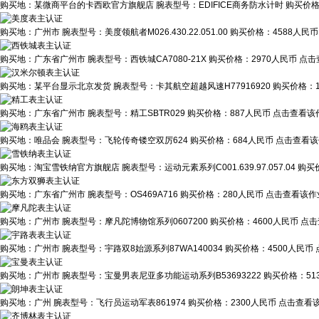
购买地：
某微商平台的卡西欧官方旗舰店
腕表型号：
EDIFICE商务防水计时
购买价
购买地：
广州市
腕表型号：
美度领航者M026.430.22.051.00
购买价格：
4588人民币
购买地：
广东省广州市
腕表型号：
西铁城CA7080-21X
购买价格：
2970人民币
点击
购买地：
某平台显示北京发货
腕表型号：
卡其航空超越风速H77916920
购买价格：
购买地：
广东省广州市
腕表型号：
精工SBTR029
购买价格：
887人民币
点击查看该作
购买地：
唯品会
腕表型号：
飞轮传奇镂空双厉624
购买价格：
684人民币
点击查看该
购买地：
淘宝雪铁纳官方旗舰店
腕表型号：
运动元素系列C001.639.97.057.04
购买
购买地：
广东省广州市
腕表型号：
OS469A716
购买价格：
280人民币
点击查看该作业
购买地：
广州市
腕表型号：
摩凡陀博物馆系列0607200
购买价格：
4600人民币
点击
购买地：
广州市
腕表型号：
宇路双8始源系列87WA140034
购买价格：
4500人民币
购买地：
广州市
腕表型号：
宝曼男表尼亚多功能运动系列B53693222
购买价格：
5
购买地：
广州
腕表型号：
飞行员运动军表861974
购买价格：
2300人民币
点击查看该