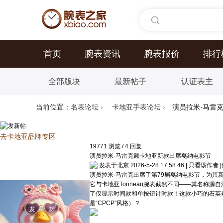
首页
腕表资讯
腕表报价
排行
全部版块
最新帖子
认证表主
当前位置：
名表论坛
›
卡地亚手表论坛
›
演员拉米·马雷
去卡地亚品牌专区
19771
浏览
/
4
回复
演员拉米·马雷克戴卡地亚新款出席戛纳电影节
发表于北京 2026-5-28 17:58:46
|
只看该作者
|
演员拉米·马雷克出席了第79届戛纳电影节，为其新
它与卡地亚Tonneau腕表截然不同——其名称源自法语单
了仅显示时间款和单按钮计时款！这款小巧的石英表将于
是“CPCP”风格）？