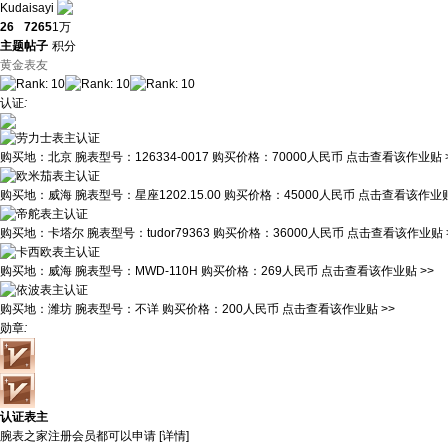
Kudaisayi
26
7265
1万
主题
帖子
积分
黄金表友
认证
:
购买地：
北京
腕表型号：
126334-0017
购买价格：
70000人民币
点击查看该作业贴 
购买地：
威海
腕表型号：
星座1202.15.00
购买价格：
45000人民币
点击查看该作业贴
购买地：
卡塔尔
腕表型号：
tudor79363
购买价格：
36000人民币
点击查看该作业贴 
购买地：
威海
腕表型号：
MWD-110H
购买价格：
269人民币
点击查看该作业贴 >>
购买地：
潍坊
腕表型号：
不详
购买价格：
200人民币
点击查看该作业贴 >>
勋章
:
认证表主
腕表之家注册会员都可以申请 [
详情
]