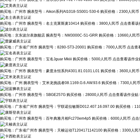
购买地：
广州市
腕表型号：
Aikon系列AI1018-SS001-530-6
购买价格：
2300人民币
购买地：
广州市
腕表型号：
名士克莱斯麦10414
购买价格：
3800人民币
点击查看该作
购买地：
京东波尔表旗舰店
腕表型号：
NM3000C-S1-GRR
购买价格：
10660人民币
购买地：
广东省广州市
腕表型号：
8280-ST3-20001
购买价格：
7000人民币
点击查看
购买地：
广州市
腕表型号：
宝名Jguar Mkiii
购买价格：
5000人民币
点击查看该作业贴
购买地：
广州市
腕表型号：
豪度永恒系列4301.81.0101.L01
购买价格：
3600人民币
购买地：
广州
腕表型号：
艾米龙挑战者08.1169.G.6.AW.93.6
购买价格：
7300人民
购买地：
广州市
腕表型号：
SBGE257G
购买价格：
28000人民币
点击查看该作业贴 
购买地：
广东省广州市
腕表型号：
宇联诺拉敏斯D012.407.16.097.00
购买价格：
11
购买地：
广州市
腕表型号：
百年典雅月相Fc270em4p5
购买价格：
6000人民币
点击
购买地：
广东省广州市
腕表型号：
天梭运动T1204171142100
购买价格：
3300人民