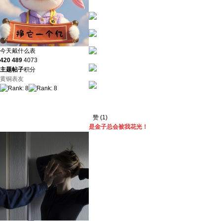
今天戴什么表
420
489
4073
主题
帖子
积分
黄铜表友
赞
(
1
)
是金子总会被我花光！