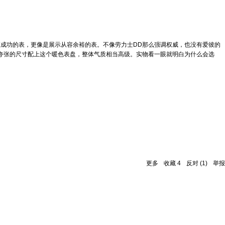
耀成功的表，更像是展示从容余裕的表。不像劳力士DD那么强调权威，也没有爱彼的
不夸张的尺寸配上这个暖色表盘，整体气质相当高级。实物看一眼就明白为什么会选
更多
收藏
4
反对
(
1
)
举报