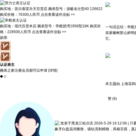
购买地：
首尔蚕室乐天百货店
腕表型号：
游艇名仕型40 126622
购买价格：
76300人民币
点击查看该作业贴 >>
购买地：
现代百货本店
腕表型号：
帝舵碧湾1958型18K
购买价
一句话总结：帝舵
格：
228500人民币
点击查看该作业贴 >>
皇家橡树那么鲜明
勋章
:
它。
认证表主
腕表之家注册会员都可以申请 [
详情
]
◆
◇
本主题由 上海花和尚 于
赞
(
6
)
发表于黑龙江哈尔滨 2026-5-29 19:12:06
|
只
象牙白盘温润雅致，镶钻克制精致，风格百搭，真