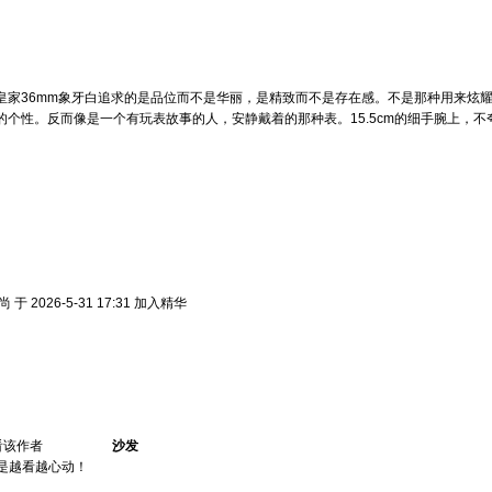
皇家36mm象牙白追求的是品位而不是华丽，是精致而不是存在感。不是那种用来炫
的个性。反而像是一个有玩表故事的人，安静戴着的那种表。15.5cm的细手腕上，
 2026-5-31 17:31 加入精华
看该作者
沙发
是越看越心动！