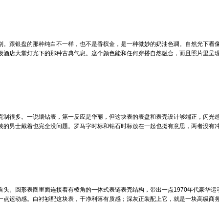
别。跟银盘的那种纯白不一样，也不是香槟金，是一种微妙的奶油色调。自然光下看
级酒店大堂灯光下的那种古典气息。这个颜色能和任何穿搭自然融合，而且照片里呈
克制很多。一说镶钻表，第一反应是华丽，但这块表的表盘和表壳设计够端正，闪光
装的男士戴着也完全没问题。罗马字时标和钻石时标放在一起也挺有意思，两者没有
看头。圆形表圈里面连接着有棱角的一体式表链表壳结构，带出一点1970年代豪华
一点运动感。白衬衫配这块表，干净利落有质感；深灰正装配上它，就是一块高级商