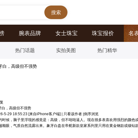
榜
腕表品牌
女士珠宝
珠宝报价
名
热门话题
实拍美图
热门精华
象牙白，高级但不强势
复
牙白，高级但不强势
5-29 18:55:23
[来自iPhone客户端]
|
只看该作者
|
倒序浏览
的时候，脑子里浮现的感觉是：高级，但不咄咄逼人。现在很多表喜欢用强烈的颜色
越顺眼，气质自然流露出来。象牙白盘在帝舵新款皇家系列里只用在黄金钢款或镶钻