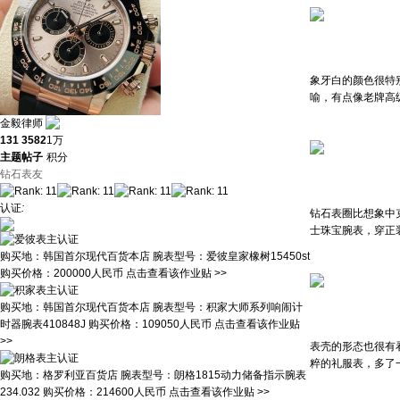
象牙白的颜色很特
喻，有点像老牌高
金毅律师
131
3582
1万
主题
帖子
积分
钻石表友
认证
:
钻石表圈比想象中
士珠宝腕表，穿正
购买地：
韩国首尔现代百货本店
腕表型号：
爱彼皇家橡树15450st
购买价格：
200000人民币
点击查看该作业贴 >>
购买地：
韩国首尔现代百货本店
腕表型号：
积家大师系列响闹计
时器腕表410848J
购买价格：
109050人民币
点击查看该作业贴
>>
表壳的形态也很有
粹的礼服表，多了
购买地：
格罗利亚百货店
腕表型号：
朗格1815动力储备指示腕表
234.032
购买价格：
214600人民币
点击查看该作业贴 >>