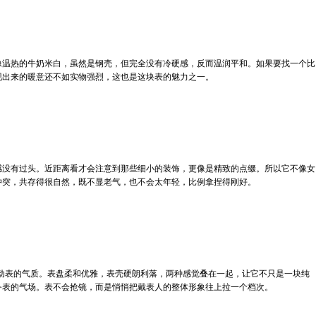
像温热的牛奶米白，虽然是钢壳，但完全没有冷硬感，反而温润平和。如果要找一个比
现出来的暖意还不如实物强烈，这也是这块表的魅力之一。
感没有过头。近距离看才会注意到那些细小的装饰，更像是精致的点缀。所以它不像女
冲突，共存得很自然，既不显老气，也不会太年轻，比例拿捏得刚好。
运动表的气质。表盘柔和优雅，表壳硬朗利落，两种感觉叠在一起，让它不只是一块纯
务表的气场。表不会抢镜，而是悄悄把戴表人的整体形象往上拉一个档次。