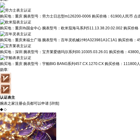
购买地：
重庆
腕表型号：
劳力士日志型m126200-0006
购买价格：
61900人民币
点
购买地：
重庆ifs国金中心
腕表型号：
欧米茄海马系列511.13.38.20.02.002
购买价格
购买地：
重庆来福士广场
腕表型号：
百年灵机械计时A323981A1C1A1
购买价格：
4
购买地：
深圳
腕表型号：
宝齐莱爱德玛尔系列00.10305.03.26.01
购买价格：
4380
购买地：
重庆
腕表型号：
宇舶BIG BANG系列457.CX.1270.CX
购买价格：
111800
勋章
:
认证表主
腕表之家注册会员都可以申请 [
详情
]
◆
◇