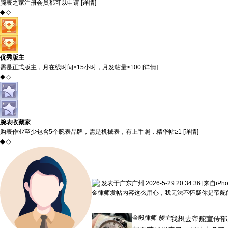
腕表之家注册会员都可以申请 [
详情
]
◆
◇
优秀版主
需是正式版主，月在线时间≥15小时，月发帖量≥100 [
详情
]
◆
◇
腕表收藏家
购表作业至少包含5个腕表品牌，需是机械表，有上手照，精华帖≥1 [
详情
]
◆
◇
发表于广东广州 2026-5-29 20:34:36
[来自iPh
金律师发帖内容这么用心，我无法不怀疑你是帝舵
金毅律师
楼主
我想去帝舵宣传部