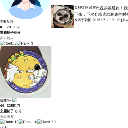
金毅律师
楼主
您说的很经典！我
下来，下次介绍这款腕表的时候
发表于
韩国
2026-05-29 20:12
[来
半叶知秋
0
79
162
主题
帖子
积分
实习新人
瞌睡mx
44
3255
1万
主题
帖子
积分
黄金表友
认证
: