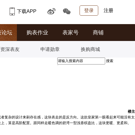
登录
注册
下载APP
表论坛
购表作业
表家号
商铺
资深表友
申请勋章
换购商城
搜索
楼主
或者复杂的设计来刷存在感，这块表走的是反方向。这款皇家第一眼看起来可能没有太
款上，算是高阶配置。跟同样走暖色调的碧湾一型浅香槟盘比，这块更暖、更柔和。