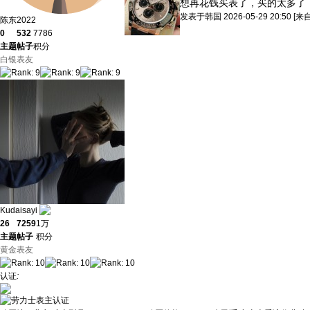
想再花钱买表了，买的太多了
发表于
韩国
2026-05-29 20:50
[来
陈东2022
0
532
7786
主题
帖子
积分
白银表友
Kudaisayi
26
7259
1万
主题
帖子
积分
黄金表友
认证
: