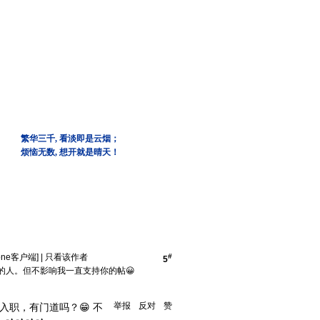
繁华三千, 看淡即是云烟；
烦恼无数, 想开就是晴天！
one客户端]
|
只看该作者
#
5
的人。但不影响我一直支持你的帖😀
举报
反对
赞
入职，有门道吗？😁 不