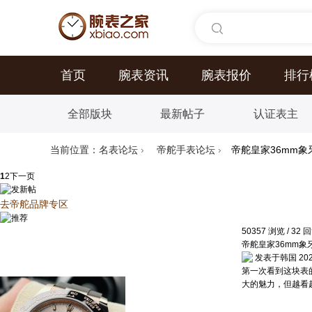
首页
腕表资讯
腕表报价
排行
全部版块
最新帖子
认证表主
当前位置：
名表论坛
›
帝舵手表论坛
›
帝舵皇家36mm
1
2
下一页
去帝舵品牌专区
50357
浏览
/
32
回
帝舵皇家36mm象
发表于韩国 2026-
第一次看到这块表
大的魅力，但越看