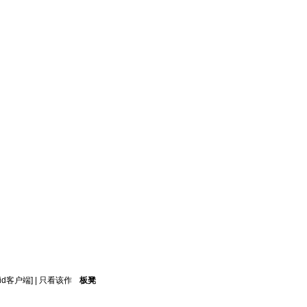
oid客户端]
|
只看该作
板凳