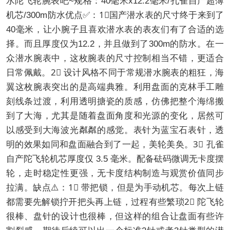
水陀飞轮腕表吧~规格：40毫米x12.2毫米/孔雀自产超薄
机芯/300m防水优点✅：1⃣️国产潜水表的尺寸终于来到了
40毫米，让小腕子且喜欢潜水表的表友们有了合适的选
择。而且厚度仅为12.2，并且做到了300m的防水。在一
众潜水腕表中，这枚腕表的尺寸控制相当不错，更适合
日常佩戴。2⃣️ 设计风格不同于常规潜水腕表的粗狂，海
翼这枚腕表突出的是高端典雅。利用盘面的克林手工雕
刻线条过渡，利用透明搪瓷的质感，仿佛把整个海绵搬
到了大海，尤其是随着盘面角度和光源的变化，居然可
以感受到大海波光粼粼的感觉。表针为蓝宝石表针，透
明的效果如同和盘面融合到了一起，美轮美奂。3⃣️ 孔雀
自产陀飞轮机芯厚度仅 3.5 毫米。配备砝码微调无卡度摆
轮，走时稳定性更强，无卡度结构制造与观赏价值同步
拉满。缺点⚠️：1⃣️ 带把锁，但是为手动机芯。每次上链
都需要先解锁拧开把头再上链，过程有些繁琐2⃣️ 陀飞轮
很棒、盘针的设计也很棒，但这样的组合让盘面有些许