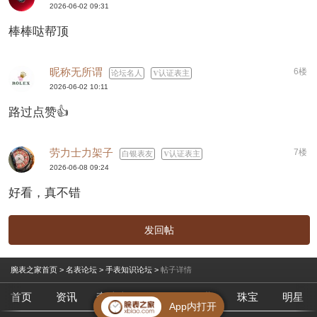
2026-06-02 09:31
棒棒哒帮顶
昵称无所谓
6楼
论坛名人
认证表主
2026-06-02 10:11
路过点赞👍
劳力士力架子
7楼
白银表友
认证表主
2026-06-08 09:24
好看，真不错
发回帖
腕表之家首页
>
名表论坛
>
手表知识论坛
>
帖子详情
首页
资讯
查腕表
论坛
作业
珠宝
明星
App内打开