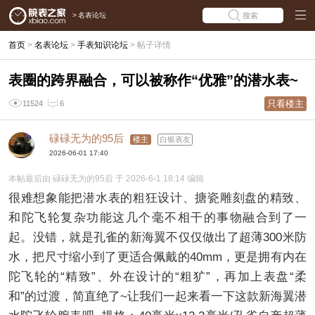
>
名表论坛
搜索
首页
>
名表论坛
>
手表知识论坛
>
帖子详情
表圈的跨界融合，可以被称作“优雅”的潜水表~
只看楼主
11524
6
碌碌无为的95后
楼主
白银表友
2026-06-01 17:40
本帖最后由 碌碌无为的95后 于 2026-6-1 18:14 编辑
很难想象能把潜水表的粗狂设计、搪瓷雕刻盘的精致、
和陀飞轮复杂功能这几个毫不相干的事物融合到了一
起。没错，就是孔雀的新海翼不仅仅做出了超薄300米防
水，把尺寸缩小到了更适合佩戴的40mm，更是拥有内在
陀飞轮的“精致”、外在设计的“粗犷”，再加上表盘“柔
和”的过渡，简直绝了~让我们一起来看一下这款新海翼潜