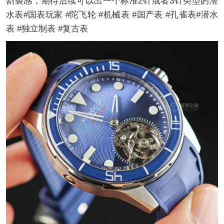
割裂感，期待后续可以出一个标准2针或者3针类型的潜
水表#国表玩家 #陀飞轮 #机械表 #国产表 #孔雀表#潜水
表 #独立制表 #复古表