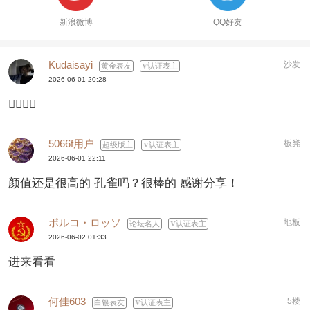
新浪微博
QQ好友
Kudaisayi
沙发
黄金表友
认证表主
2026-06-01 20:28
👍🏻👍🏻
5066f用户
板凳
超级版主
认证表主
2026-06-01 22:11
颜值还是很高的 孔雀吗？很棒的 感谢分享！
ポルコ・ロッソ
地板
论坛名人
认证表主
2026-06-02 01:33
进来看看
何佳603
5楼
白银表友
认证表主