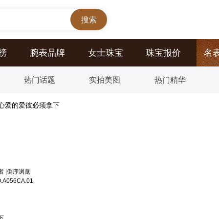
榜
腕表品牌
女士珠宝
珠宝报价
名
热门话题
实拍美图
热门精华
心爱的爱彼必须拿下
者
|
倒序浏览
056CA.01
下