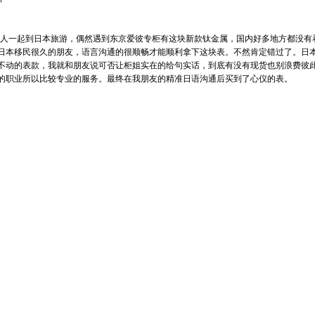
和家人一起到日本旅游，偶然遇到东京爱彼专柜有这块新款钛金属，国内好多地方都没有
日本移民很久的朋友，语言沟通的很顺畅才能顺利拿下这块表。不然肯定错过了。日
不动的表款，我就和朋友说可否让柜姐实在的给句实话，到底有没有现货也别浪费彼此
的职业所以比较专业的服务。最终在我朋友的精准日语沟通后买到了心仪的表。