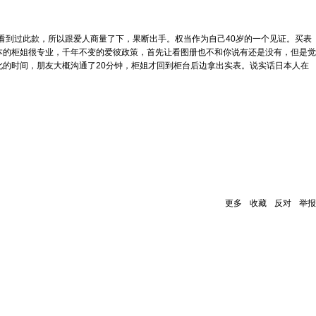
看到过此款，所以跟爱人商量了下，果断出手。权当作为自己40岁的一个见证。买表
本的柜姐很专业，千年不变的爱彼政策，首先让看图册也不和你说有还是没有，但是觉
的时间，朋友大概沟通了20分钟，柜姐才回到柜台后边拿出实表。说实话日本人在
更多
收藏
反对
举报