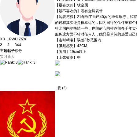
【最喜欢的】钛金属
【最不喜欢的】没有金属表带
【购表历程】21年到了自己40岁的毕业旅行，
的过程其实还是很幸运的，因为同行的伙伴里有个
得比国内能热情一些，也很耐心的推荐很多千年卖
服务这方面不针对任何人，她只是单纯的热爱自己
XB_1PWUjZtZn
【走时精准】误差3秒范围内
2
2
344
【佩戴感受】42CM
主题
帖子
积分
【腕围】19cm以上
实习新人
【上弦效率】中
赞
(
3
)