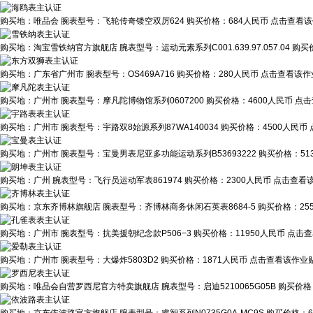
购买地：
唯品会
腕表型号：
飞轮传奇镂空双厉624
购买价格：
684人民币
点击查看该
购买地：
淘宝雪铁纳官方旗舰店
腕表型号：
运动元素系列C001.639.97.057.04
购买
购买地：
广东省广州市
腕表型号：
OS469A716
购买价格：
280人民币
点击查看该作业
购买地：
广州市
腕表型号：
摩凡陀博物馆系列0607200
购买价格：
4600人民币
点击
购买地：
广州市
腕表型号：
宇路双8始源系列87WA140034
购买价格：
4500人民币
购买地：
广州市
腕表型号：
宝曼男表尼亚多功能运动系列B53693222
购买价格：
5
购买地：
广州
腕表型号：
飞行员运动军表861974
购买价格：
2300人民币
点击查看该
购买地：
京东齐博林旗舰店
腕表型号：
齐博林商务休闲石英表8684-5
购买价格：
25
购买地：
广州市
腕表型号：
抗美援朝纪念款P506−3
购买价格：
11950人民币
点击查
购买地：
广州市
腕表型号：
大爆炸5803D2
购买价格：
1871人民币
点击查看该作业贴
购买地：
唯品会自营罗西尼官方特卖旗舰店
腕表型号：
启迪5210065G05B
购买价格