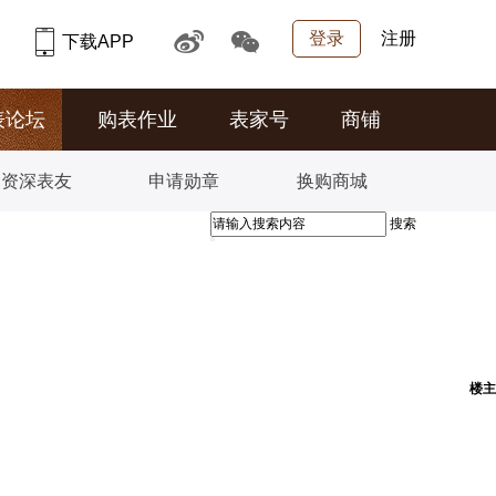
登录
注册
下载APP
表论坛
购表作业
表家号
商铺
资深表友
申请勋章
换购商城
搜索
楼主