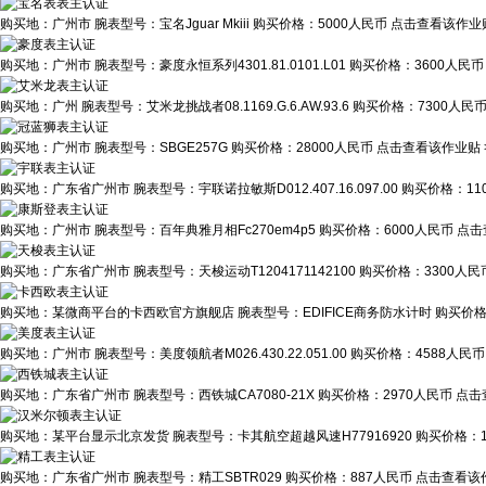
购买地：
广州市
腕表型号：
宝名Jguar Mkiii
购买价格：
5000人民币
点击查看该作业贴
购买地：
广州市
腕表型号：
豪度永恒系列4301.81.0101.L01
购买价格：
3600人民币
购买地：
广州
腕表型号：
艾米龙挑战者08.1169.G.6.AW.93.6
购买价格：
7300人民
购买地：
广州市
腕表型号：
SBGE257G
购买价格：
28000人民币
点击查看该作业贴 
购买地：
广东省广州市
腕表型号：
宇联诺拉敏斯D012.407.16.097.00
购买价格：
11
购买地：
广州市
腕表型号：
百年典雅月相Fc270em4p5
购买价格：
6000人民币
点击
购买地：
广东省广州市
腕表型号：
天梭运动T1204171142100
购买价格：
3300人民
购买地：
某微商平台的卡西欧官方旗舰店
腕表型号：
EDIFICE商务防水计时
购买价
购买地：
广州市
腕表型号：
美度领航者M026.430.22.051.00
购买价格：
4588人民币
购买地：
广东省广州市
腕表型号：
西铁城CA7080-21X
购买价格：
2970人民币
点击
购买地：
某平台显示北京发货
腕表型号：
卡其航空超越风速H77916920
购买价格：
购买地：
广东省广州市
腕表型号：
精工SBTR029
购买价格：
887人民币
点击查看该作