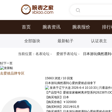
首页
腕表资讯
腕表报价
排行
全部版块
最新帖子
认证表主
当前位置：
名表论坛
›
爱彼手表论坛
›
日本游玩偶然遇到
1
2
下一页
去爱彼品牌专区
15663
浏览
/
10
回复
日本游玩偶然遇到心爱的爱彼必须拿下
发表于辽宁大连 2026-6-4 10:10:33
|
只看该作
【产品型号】爱彼皇家橡树离岸型系列26238TI.OO.A
【购买地区】日本
【购买价格】￥320000
【购买时间】2021年01月
【购买感受】日本游玩偶然遇到心爱的爱彼必须拿