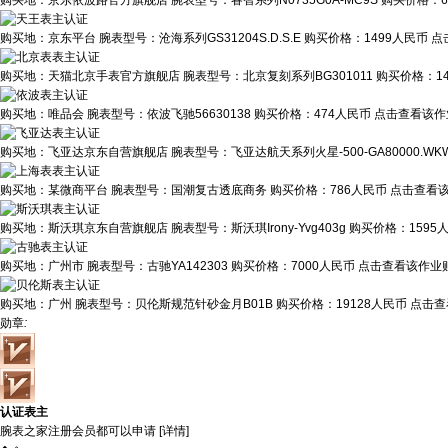
购买地：
京东依波路官方旗舰店
腕表型号：
睿智系列N0735G0A-MC9S
购买价格：
购买地：
京东平台
腕表型号：
沧海系列GS31204S.D.S.E
购买价格：
1499人民币
点
购买地：
天猫北京手表官方旗舰店
腕表型号：
北京复刻系列BG301011
购买价格：
1
购买地：
唯品会
腕表型号：
依波飞驰56630138
购买价格：
474人民币
点击查看该作业
购买地：
飞亚达京东自营旗舰店
腕表型号：
飞亚达航天系列火星-500-GA80000.WK
购买地：
某微商平台
腕表型号：
国潮复古透底商务
购买价格：
786人民币
点击查看该
购买地：
斯沃琪京东自营旗舰店
腕表型号：
斯沃琪Irony-Yvg403g
购买价格：
1595
购买地：
广州市
腕表型号：
古驰YA142303
购买价格：
7000人民币
点击查看该作业贴
购买地：
广州
腕表型号：
贝伦斯规范针砂金月B01B
购买价格：
19128人民币
点击查
勋章
:
认证表主
腕表之家注册会员都可以申请 [
详情
]