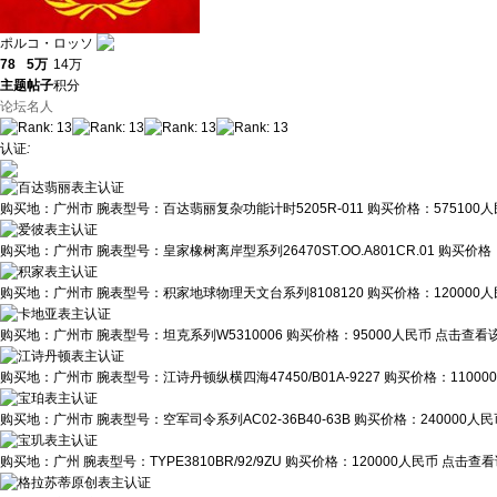
ポルコ・ロッソ
78
5万
14万
主题
帖子
积分
论坛名人
认证
:
购买地：
广州市
腕表型号：
百达翡丽复杂功能计时5205R-011
购买价格：
575100
购买地：
广州市
腕表型号：
皇家橡树离岸型系列26470ST.OO.A801CR.01
购买价格
购买地：
广州市
腕表型号：
积家地球物理天文台系列8108120
购买价格：
120000
购买地：
广州市
腕表型号：
坦克系列W5310006
购买价格：
95000人民币
点击查看该
购买地：
广州市
腕表型号：
江诗丹顿纵横四海47450/B01A-9227
购买价格：
1100
购买地：
广州市
腕表型号：
空军司令系列AC02-36B40-63B
购买价格：
240000人
购买地：
广州
腕表型号：
TYPE3810BR/92/9ZU
购买价格：
120000人民币
点击查看