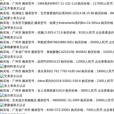
购买地：
广州市
腕表型号：
1966系列49557-11-132-11A
购买价格：
117000人民币
购买地：
欧洲瑞士
腕表型号：
宝齐莱爱德玛尔系列00.10314.08.15.98
购买价格：
8
购买地：
京东官方旗舰店
腕表型号：
柏莱士Instruments系列Brs-Ck-St/Sca
购买价格
购买地：
广州市
腕表型号：
优雅L5.655.4.71.6
购买价格：
9100人民币
点击查看该作业
购买地：
广州市
腕表型号：
帝舵碧湾M79833MN-0001
购买价格：
35000人民币
点
购买地：
广东省广州市
腕表型号：
泰格豪雅CAZ101AB. BA0842
购买价格：
1020
购买地：
广州市
腕表型号：
晶萃R30953123
购买价格：
12000人民币
点击查看该作业
购买地：
广州市
腕表型号：
潜水系列01 761 7765 4185-Set
购买价格：
18000人民
购买地：
广州市
腕表型号：
Aikon系列AI1018-SS001-530-6
购买价格：
2300人民币
购买地：
广州市
腕表型号：
名士克莱斯麦10414
购买价格：
3800人民币
点击查看该作
购买地：
京东波尔表旗舰店
腕表型号：
NM3000C-S1-GRR
购买价格：
10660人民币
购买地：
广东省广州市
腕表型号：
8280-ST3-20001
购买价格：
7000人民币
点击查看