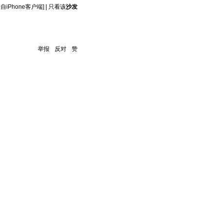
来自iPhone客户端]
|
只看该
沙发
举报
反对
赞