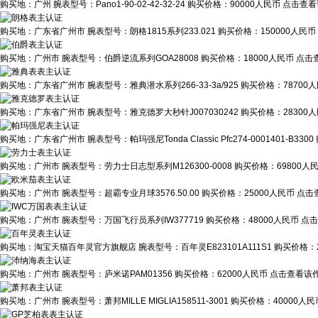
购买地：
广州
腕表型号：
Pano1-90-02-42-32-24
购买价格：
90000人民币
点击查看
购买地：
广东省广州市
腕表型号：
朗格1815系列233.021
购买价格：
150000人民币
购买地：
广州市
腕表型号：
伯爵逆流系列GOA28008
购买价格：
18000人民币
点击查
购买地：
广东省广州市
腕表型号：
雅典潜水系列266-33-3a/925
购买价格：
78700
购买地：
广东省广州市
腕表型号：
雅克德罗大秒针J007030242
购买价格：
28300
购买地：
广东省广州市
腕表型号：
帕玛强尼Tonda Classic Pfc274-0001401-B3300
购买地：
广州市
腕表型号：
劳力士日志型系列M126300-0008
购买价格：
69800人
购买地：
广州市
腕表型号：
超霸专业月球3576.50.00
购买价格：
25000人民币
点击
购买地：
广州市
腕表型号：
万国飞行员系列IW377719
购买价格：
48000人民币
点击
购买地：
淘宝天猫百年灵官方旗舰店
腕表型号：
百年灵E823101A111S1
购买价格：
购买地：
广州市
腕表型号：
庐米诺PAM01356
购买价格：
62000人民币
点击查看该作
购买地：
广州市
腕表型号：
萧邦MILLE MIGLIA158511-3001
购买价格：
40000人民