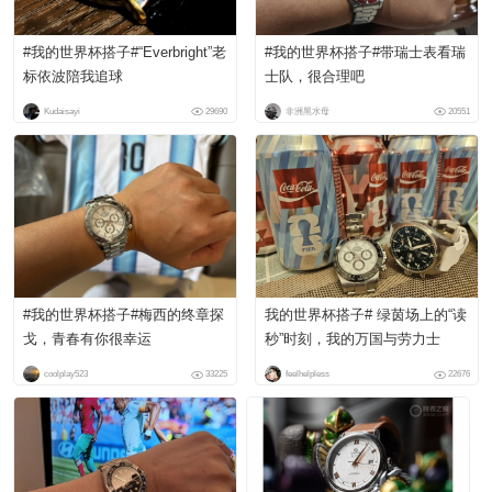
#我的世界杯搭子#“Everbright”老
#我的世界杯搭子#带瑞士表看瑞
标依波陪我追球
士队，很合理吧
Kudaisayi
29690
非洲黑水母
20551
#我的世界杯搭子#梅西的终章探
我的世界杯搭子# 绿茵场上的“读
戈，青春有你很幸运
秒”时刻，我的万国与劳力士
coolplay523
33225
feelhelpless
22676