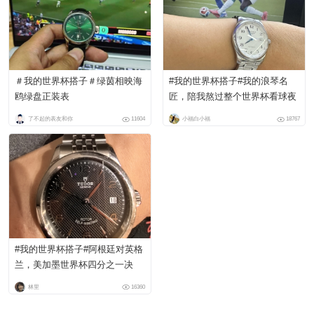
＃我的世界杯搭子＃绿茵相映海
#我的世界杯搭子#我的浪琴名
鸥绿盘正装表
匠，陪我熬过整个世界杯看球夜
了不起的表友和你
11604
小福白小福
18767
#我的世界杯搭子#阿根廷对英格
兰，美加墨世界杯四分之一决
赛，补时绝杀，劳塔罗。
林里
16360