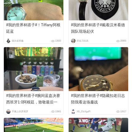
#我的世界杯搭子#！Tiffany阿根
#我的世界杯搭子#戴着汉米看德
廷蓝
国队现场起伏
德尔皮耶鑫
13920
卯金刀玩表
20800
#我的世界杯搭子#腕间蓝盘决赛
#我的世界杯搭子#隐藏扣老日志
西班牙1:0阿根廷，致敬最后一
陪我看这场鏖战
舞。
手腕上的罗羅罗
13961
XB_Z0zXguPl
12617