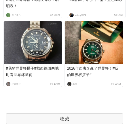
晒表！
歪七歪八
21879
antony9074
17729
#我的世界杯搭子#戴西铁城两地
2026年西班牙赢了世界杯！#我
时看世界杯圣宴
的世界杯搭子#
小岛愚公
17480
军英
30412
收藏