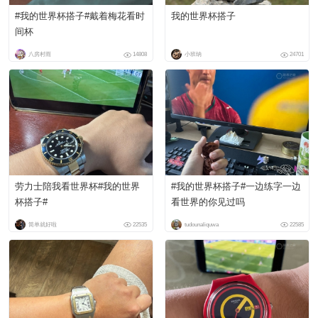
#我的世界杯搭子#戴着梅花看时
我的世界杯搭子
间杯
八房村雨
14808
小班纳
24701
劳力士陪我看世界杯#我的世界
#我的世界杯搭子#一边练字一边
杯搭子#
看世界的你见过吗
简单就好啦
22535
tudounaliquwa
22585