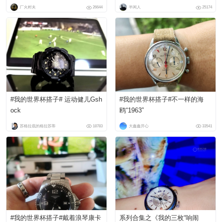
世界杯搭子#
厂火村夫
26644
半闲人
25174
#我的世界杯搭子# 运动健儿Gsh
#我的世界杯搭子#不一样的海
ock
鸥“1963”
苏格拉底的格拉苏蒂
18783
大鑫鑫开心
33541
#我的世界杯搭子#戴着浪琴康卡
系列合集之《我的三枚“响闹