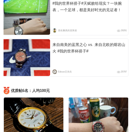
#我的世界杯搭子#天赋败给现实？一块腕
表，一个足球，都是美好时光的见证者！
喜欢腕表的龙珠迷
29291
来自南美的蓝黑之心 vs. 来自北欧的熔岩山
火 #我的世界杯搭子#
Edison王先生
25797
优质帖6名：人均100元