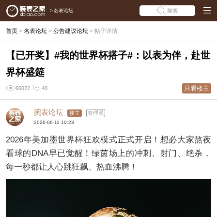
>
名表论坛
搜索
首页
>
名表论坛
>
公告建议论坛
>
帖子详情
【已开奖】#我的世界杯搭子#：以表为伴，赴世
界杯盛筵
只看楼主
66022
40
腕表论坛
楼主
管理员
2026-06-11 10:23
2026年美加墨世界杯狂欢模式正式开启！想必大家熬夜
看球的DNA早已觉醒！绿茵场上的冲刺、射门、绝杀，
每一秒都让人心跳狂飙、热血沸腾！