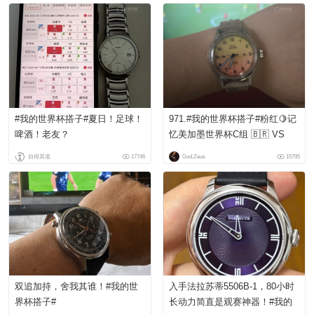
#我的世界杯搭子#夏日！足球！
971.#我的世界杯搭子#粉红🍋记
啤酒！老友？
忆美加墨世界杯C组 🇧🇷 VS
🇲🇨
自得其道
17746
God.Zeus
15795
双追加持，舍我其谁！#我的世
入手法拉苏蒂5506B-1，80小时
界杯搭子#
长动力简直是观赛神器！#我的