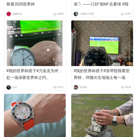
斯看2026世界杯
表”》——订好“闹钟”去看球 #我
的世界杯搭子#
收藏时间
18609
小顽童大智慧
21597
#我的世界杯搭子#力洛克为伴，
#我的世界杯搭子#浪琴陪我看世
赴一场深夜世界杯之约。
界杯，伴随出生地瑞士每一场
浩中
20717
居1982
20518