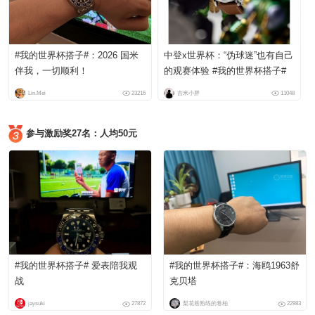
#我的世界杯搭子#：2026 国米
中登x世界杯：“伪球迷”也有自己
伴我，一切顺利！
的观赛体验 #我的世界杯搭子#
Lin.Mei
23216
吉米小胖
11048
参与激励奖27名：人均50元
#我的世界杯搭子# 爱表陪我观
#我的世界杯搭子#：海鸥1963舒
战
克贝塔
jaysuki
27872
梨花巷熟练的卷柏
22983