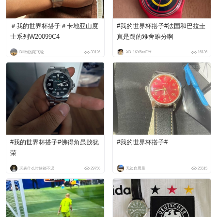
＃我的世界杯搭子＃卡地亚山度
#我的世界杯搭子#法国和巴拉圭
士系列W20099C4
真是踢的难舍难分啊
Bill刘的陀飞轮
33126
XB_1KY6asFYf
16136
#我的世界杯搭子#佛得角虽败犹
#我的世界杯搭子#
荣
玩表什么时候都不迟
29756
无边自思量
25515