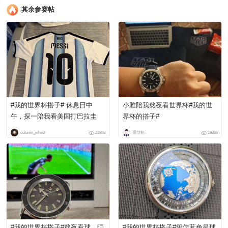
其余参赛帖
#我的世界杯搭子# 休息日中
小雅陪我熬夜看世界杯#我的世
午，探一陪我看美国打巴拉圭
界杯的搭子#
column_wheel
22958
重型犯
19356
#我的世界杯搭子#熬夜看球，晒
#我的世界杯搭子#玺佳蓝色星球