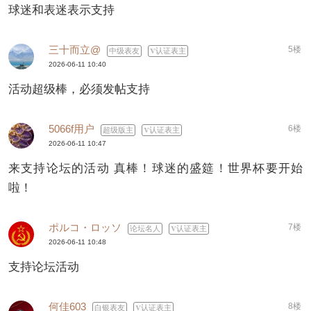
球迷和表迷表示支持
三十而立@
5楼
中级表友
认证表主
2026-06-11 10:40
活动超级棒，必须发帖支持
5066f用户
6楼
超级版主
认证表主
2026-06-11 10:47
来支持论坛的活动 真棒！球迷的盛筵！世界杯要开始
啦！
ポルコ・ロッソ
7楼
论坛名人
认证表主
2026-06-11 10:48
支持论坛活动
何佳603
8楼
白银表友
认证表主