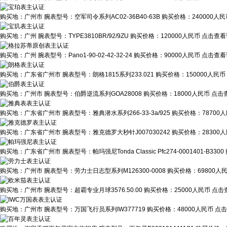
购买地：
广州市
腕表型号：
空军司令系列AC02-36B40-63B
购买价格：
240000人
购买地：
广州
腕表型号：
TYPE3810BR/92/9ZU
购买价格：
120000人民币
点击查看
购买地：
广州
腕表型号：
Pano1-90-02-42-32-24
购买价格：
90000人民币
点击查看
购买地：
广东省广州市
腕表型号：
朗格1815系列233.021
购买价格：
150000人民币
购买地：
广州市
腕表型号：
伯爵逆流系列GOA28008
购买价格：
18000人民币
点击查
购买地：
广东省广州市
腕表型号：
雅典潜水系列266-33-3a/925
购买价格：
78700
购买地：
广东省广州市
腕表型号：
雅克德罗大秒针J007030242
购买价格：
28300
购买地：
广东省广州市
腕表型号：
帕玛强尼Tonda Classic Pfc274-0001401-B3300
购买地：
广州市
腕表型号：
劳力士日志型系列M126300-0008
购买价格：
69800人
购买地：
广州市
腕表型号：
超霸专业月球3576.50.00
购买价格：
25000人民币
点击
购买地：
广州市
腕表型号：
万国飞行员系列IW377719
购买价格：
48000人民币
点击