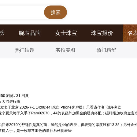
榜
腕表品牌
女士珠宝
珠宝报价
名
热门话题
实拍美图
热门精华
450
浏览
/
31
回复
日大沛进行曲
发表于北京 2026-7-1 14:08:44
[来自iPhone客户端]
|
只看该作者
|
倒序浏览
这个夏天终于入手了Pam02070，44的表径外加黑金的经典搭配；碳纤维加玫瑰金
说回来2070的舒适性是真的顶，虽然是44的表径，但表壳的厚度只有13.35；另
值得入手，是一枚非常出色的潜行系列腕表😀