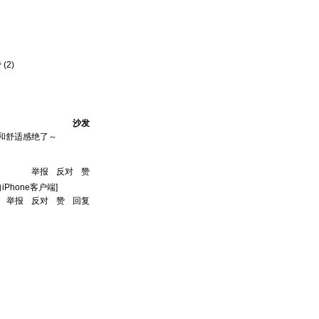
赞
(
2
)
沙发
和舒适感绝了～
举报
反对
赞
自iPhone客户端]
举报
反对
赞
回复