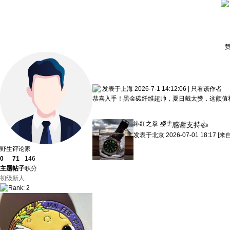
发表于上海 2026-7-1 14:12:06
|
只看该作者
恭喜入手！黑金碳纤维超帅，夏日戴太赞，这颜值
绯红之拳
楼主
感谢支持👍
发表于
北京
2026-07-01 18:17
[来
野生评论家
0
71
146
主题
帖子
积分
初级新人