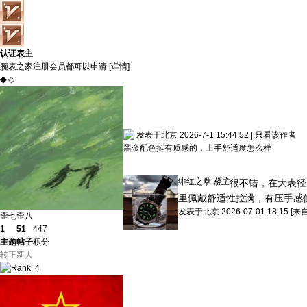
认证表主
腕表之家注册会员都可以申请 [
详情
]
◆
◇
发表于北京 2026-7-1 15:44:52
|
只看该作者
黑金配色挺有质感的，上手舒适度怎么样
绯红之拳
楼主
很不错，在大表径
里佩戴舒适性拉满，有压手感
发表于
北京
2026-07-01 18:15
[来
歪七歪八
1
51
447
主题
帖子
积分
转正新人