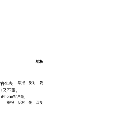
地板
举报
反对
赞
的金表
但又不重。
自iPhone客户端]
举报
反对
赞
回复