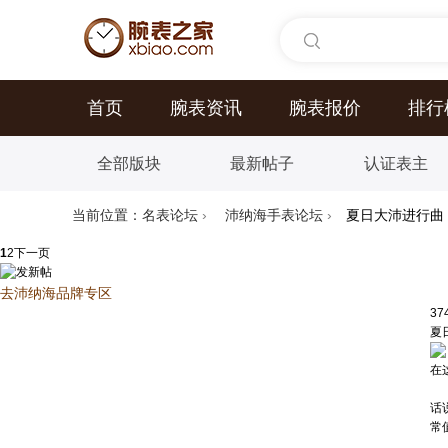
首页
腕表资讯
腕表报价
排行
全部版块
最新帖子
认证表主
当前位置：
名表论坛
›
沛纳海手表论坛
›
夏日大沛进行曲
1
2
下一页
去沛纳海品牌专区
37
夏
在
话
常