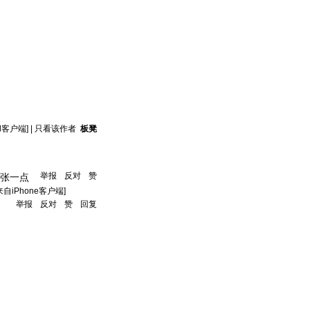
id客户端]
|
只看该作者
板凳
举报
反对
赞
嚣张一点
来自iPhone客户端]
举报
反对
赞
回复