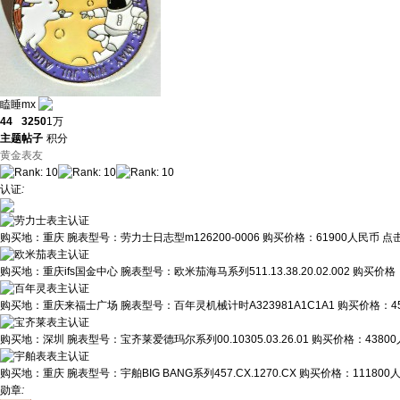
瞌睡mx
44
3250
1万
主题
帖子
积分
黄金表友
认证
:
购买地：
重庆
腕表型号：
劳力士日志型m126200-0006
购买价格：
61900人民币
点
购买地：
重庆ifs国金中心
腕表型号：
欧米茄海马系列511.13.38.20.02.002
购买价格
购买地：
重庆来福士广场
腕表型号：
百年灵机械计时A323981A1C1A1
购买价格：
4
购买地：
深圳
腕表型号：
宝齐莱爱德玛尔系列00.10305.03.26.01
购买价格：
4380
购买地：
重庆
腕表型号：
宇舶BIG BANG系列457.CX.1270.CX
购买价格：
111800
勋章
: