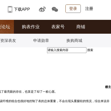
登录
注册
下载APP
表论坛
购表作业
表家号
商铺
资深表友
申请勋章
换购商城
搜索
楼主
变成了最亮眼的存在，也算是了却了一桩心愿。
外金+碳纤维的组合也很好地控制了表的总体重量，不会出现头重腿轻的情况，综合来说非