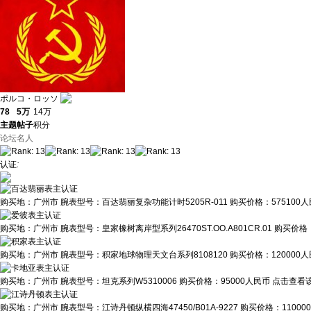
ポルコ・ロッソ
78
5万
14万
主题
帖子
积分
论坛名人
认证
:
购买地：
广州市
腕表型号：
百达翡丽复杂功能计时5205R-011
购买价格：
575100
购买地：
广州市
腕表型号：
皇家橡树离岸型系列26470ST.OO.A801CR.01
购买价格
购买地：
广州市
腕表型号：
积家地球物理天文台系列8108120
购买价格：
120000
购买地：
广州市
腕表型号：
坦克系列W5310006
购买价格：
95000人民币
点击查看该
购买地：
广州市
腕表型号：
江诗丹顿纵横四海47450/B01A-9227
购买价格：
1100