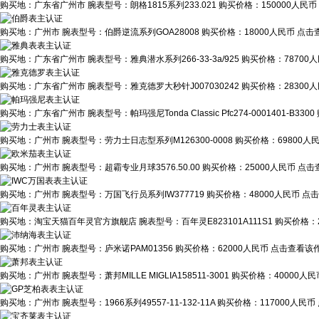
购买地：
广东省广州市
腕表型号：
朗格1815系列233.021
购买价格：
150000人民币
购买地：
广州市
腕表型号：
伯爵逆流系列GOA28008
购买价格：
18000人民币
点击查
购买地：
广东省广州市
腕表型号：
雅典潜水系列266-33-3a/925
购买价格：
78700
购买地：
广东省广州市
腕表型号：
雅克德罗大秒针J007030242
购买价格：
28300
购买地：
广东省广州市
腕表型号：
帕玛强尼Tonda Classic Pfc274-0001401-B3300
购买地：
广州市
腕表型号：
劳力士日志型系列M126300-0008
购买价格：
69800人
购买地：
广州市
腕表型号：
超霸专业月球3576.50.00
购买价格：
25000人民币
点击
购买地：
广州市
腕表型号：
万国飞行员系列IW377719
购买价格：
48000人民币
点击
购买地：
淘宝天猫百年灵官方旗舰店
腕表型号：
百年灵E823101A111S1
购买价格：
购买地：
广州市
腕表型号：
庐米诺PAM01356
购买价格：
62000人民币
点击查看该作
购买地：
广州市
腕表型号：
萧邦MILLE MIGLIA158511-3001
购买价格：
40000人民
购买地：
广州市
腕表型号：
1966系列49557-11-132-11A
购买价格：
117000人民币