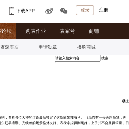
登录
注册
下载APP
表论坛
购表作业
表家号
商铺
资深表友
申请勋章
换购商城
搜索
楼主
则，看看各位大神的讨论最后锁定了这款欧米茄海马。 （虽然有一丢丢超预算，但
偶尔赶早通勤、光线差的场景格外友好。表径拿捏得刚刚好，上手并不会显得笨重，日