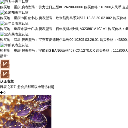
购买地：
重庆
腕表型号：
劳力士日志型m126200-0006
购买价格：
61900人民币
点
购买地：
重庆ifs国金中心
腕表型号：
欧米茄海马系列511.13.38.20.02.002
购买价格
购买地：
重庆来福士广场
腕表型号：
百年灵机械计时A323981A1C1A1
购买价格：
4
购买地：
深圳
腕表型号：
宝齐莱爱德玛尔系列00.10305.03.26.01
购买价格：
4380
购买地：
重庆
腕表型号：
宇舶BIG BANG系列457.CX.1270.CX
购买价格：
111800
勋章
:
认证表主
腕表之家注册会员都可以申请 [
详情
]
◆
◇