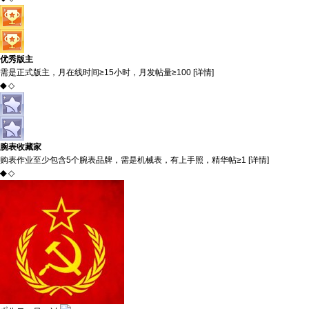
优秀版主
需是正式版主，月在线时间≥15小时，月发帖量≥100 [
详情
]
◆
◇
腕表收藏家
购表作业至少包含5个腕表品牌，需是机械表，有上手照，精华帖≥1 [
详情
]
◆
◇