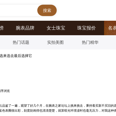
榜
腕表品牌
女士珠宝
珠宝报价
名
热门话题
实拍美图
热门精华
#选来选去最后选择它
倒序浏览
品鉴了一遍，观望了好几个月，在腕表之家论坛上挑来挑去，秉持着买新不买旧的原
蓝色表圈很出彩，刻度刻画得也清清楚楚，就算暗光环境读时也毫无压力，对我这种
。