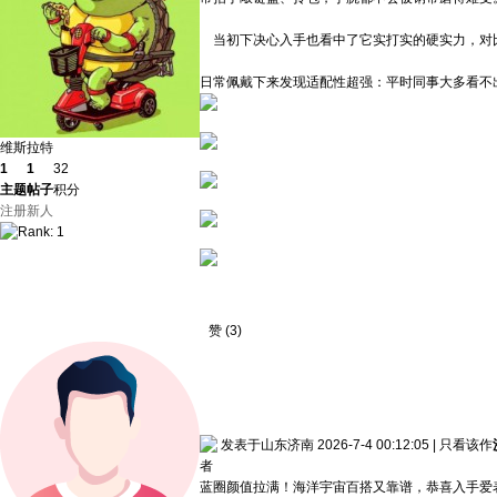
当初下决心入手也看中了它实打实的硬实力，对比
日常佩戴下来发现适配性超强：平时同事大多看不
维斯拉特
1
1
32
主题
帖子
积分
注册新人
赞
(
3
)
发表于山东济南 2026-7-4 00:12:05
|
只看该作
者
蓝圈颜值拉满！海洋宇宙百搭又靠谱，恭喜入手爱