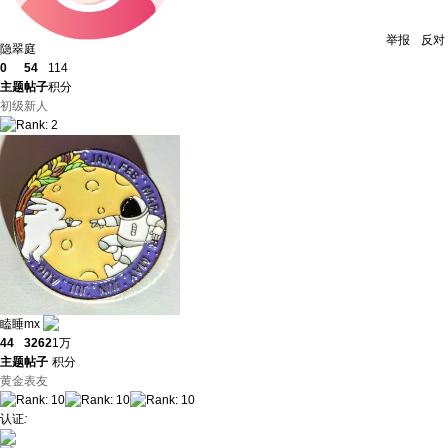
举报
反对
隐翠庭
0
54
114
主题
帖子
积分
初级新人
瞌睡mx
44
3262
1万
主题
帖子
积分
黄金表友
认证
: