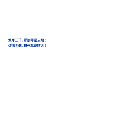
繁华三千, 看淡即是云烟；
烦恼无数, 想开就是晴天！