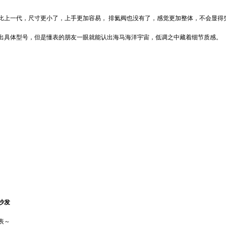
上一代，尺寸更小了，上手更加容易， 排氦阀也没有了，感觉更加整体，不会显得
出具体型号，但是懂表的朋友一眼就能认出海马海洋宇宙，低调之中藏着细节质感。
沙发
表～