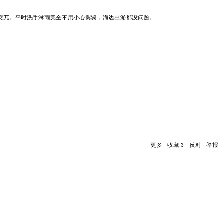
突兀。平时洗手淋雨完全不用小心翼翼，海边出游都没问题。
更多
收藏
3
反对
举报