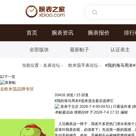
首页
腕表资讯
腕表报价
排行
全部版块
最新帖子
认证表主
当前位置：
名表论坛
›
欧米茄手表论坛
›
#我的海马周末
1
2
下一页
去欧米茄品牌专区
33416
浏览
/
15
回复
#我的海马周末#选来选去最后选择它
发表于北京 2026-7-4 00:04:51
|
只看该作者
|
本帖最后由 维斯拉特 于 2026-7-6 17:31 编辑
入坑腕表这一阵子，我差不多把热门潜水表挨个云
是谁叫我喜欢呢，必须拿下）先说第一眼的观感，
常抬手敲键盘、拎包，手腕都不会被钢带磨得难受