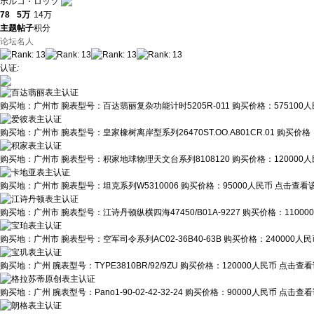
ポルコ・ロッソ
78
5万
14万
主题
帖子
积分
论坛名人
认证
:
购买地：
广州市
腕表型号：
百达翡丽复杂功能计时5205R-011
购买价格：
575100
购买地：
广州市
腕表型号：
皇家橡树离岸型系列26470ST.OO.A801CR.01
购买价格
购买地：
广州市
腕表型号：
积家地球物理天文台系列8108120
购买价格：
120000
购买地：
广州市
腕表型号：
坦克系列W5310006
购买价格：
95000人民币
点击查看该
购买地：
广州市
腕表型号：
江诗丹顿纵横四海47450/B01A-9227
购买价格：
1100
购买地：
广州市
腕表型号：
空军司令系列AC02-36B40-63B
购买价格：
240000人
购买地：
广州
腕表型号：
TYPE3810BR/92/9ZU
购买价格：
120000人民币
点击查看
购买地：
广州
腕表型号：
Pano1-90-02-42-32-24
购买价格：
90000人民币
点击查看