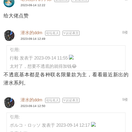
2023-09-14 12:22
给大佬点赞
潜水的ddm
8楼
论坛名人
认证表主
2023-09-14 12:49
引用:
行毅 发表于 2023-09-14 11:55
太对了，想要不透底的就得加钱😂
不透底基本都是各种联名限量款为主，看看最近新出的
潜水系列。
潜水的ddm
9楼
论坛名人
认证表主
2023-09-14 12:50
引用:
ポルコ・ロッソ 发表于 2023-09-14 12:17