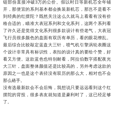
链部份直接冲破3万的公价。假以时日等新机芯全年铺
开，那便宜的系列基本都会换装新机芯，那岂不是看不
到经典的红摆陀？既然关注这么久就马上看看有没有价
格合适的，瞄准大表冠系列和文化系列，这两个系列看
了许久还是觉得文化系列很多款设计有些老气，大表冠
飞行员很多颜色的盘面有双历有单历，看的眼花缭乱。
最后综合比较敲定蓝盘大三针，喷气机引擎涡轮表圈这
个设计非常具有标识性，表扣的设计真的要给个赞，好
看又方便。这款蓝色也特别耐看，阿拉伯数字搭配夜光
大三针，盘面整体颜值还是比较高的，另外考虑这款的
原因之一也是这个表径没有双历的那么大，相对也不会
那么硌手。
没有选最新款会不会后悔，我想说只要远远看到这个红
摆陀的背投，很多表友就知道是豪利时了，这已经足够
了。