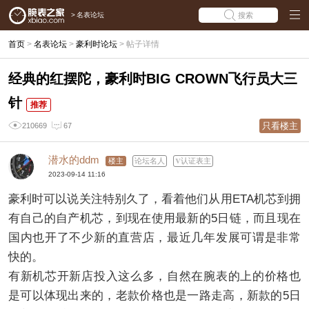
>
名表论坛
搜索
首页
>
名表论坛
>
豪利时论坛
>
帖子详情
经典的红摆陀，豪利时BIG CROWN飞行员大三
针
推荐
只看楼主
210669
67
潜水的ddm
楼主
论坛名人
认证表主
2023-09-14 11:16
豪利时可以说关注特别久了，看着他们从用ETA机芯到拥
有自己的自产机芯，到现在使用最新的5日链，而且现在
国内也开了不少新的直营店，最近几年发展可谓是非常
快的。
有新机芯开新店投入这么多，自然在腕表的上的价格也
是可以体现出来的，老款价格也是一路走高，新款的5日