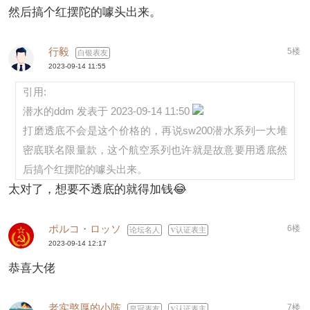
然后搞个红摆陀的噱头出来。
行毅
5楼
白银表友
2023-09-14 11:55
引用:
潜水的ddm 发表于 2023-09-14 11:50
打磨透底不会是这个价格的，再说sw200潜水系列一大堆
密底联名限量款，这个航空系列也许就是故意要用透底然
后搞个红摆陀的噱头出来。
太对了，想要不透底的就得加钱😂
ポルコ・ロッソ
6楼
论坛名人
认证表主
2023-09-14 12:17
恭喜大佬
老实憨厚的小陈
7楼
皇冠表友
认证表主