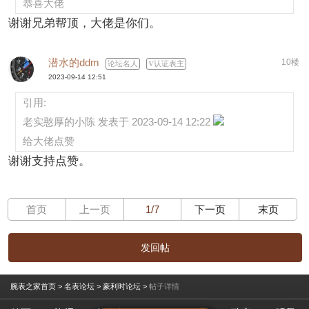
恭喜大佬
谢谢兄弟帮顶，大佬是你们。
潜水的ddm
10楼
论坛名人
认证表主
2023-09-14 12:51
引用:
老实憨厚的小陈 发表于 2023-09-14 12:22
给大佬点赞
谢谢支持点赞。
首页
上一页
1/7
下一页
末页
发回帖
腕表之家首页
>
名表论坛
>
豪利时论坛
>
帖子详情