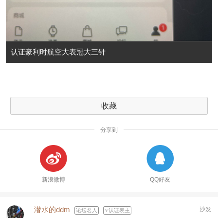
认证豪利时航空大表冠大三针
收藏
分享到
新浪微博
QQ好友
潜水的ddm
沙发
论坛名人
认证表主