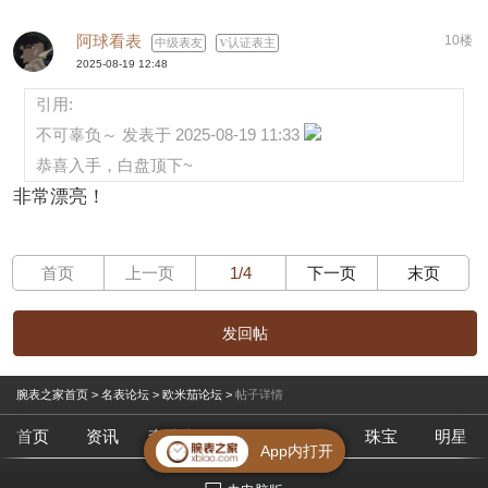
阿球看表
10楼
中级表友
认证表主
2025-08-19 12:48
引用:
不可辜负～ 发表于 2025-08-19 11:33
恭喜入手，白盘顶下~
非常漂亮！
首页
上一页
1/4
下一页
末页
发回帖
腕表之家首页
>
名表论坛
>
欧米茄论坛
>
帖子详情
首页
资讯
查腕表
论坛
作业
珠宝
明星
App内打开