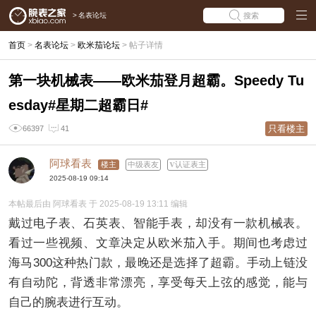
>
名表论坛
搜索
首页
>
名表论坛
>
欧米茄论坛
>
帖子详情
第一块机械表——欧米茄登月超霸。Speedy Tu
esday#星期二超霸日#
只看楼主
66397
41
阿球看表
楼主
中级表友
认证表主
2025-08-19 09:14
本帖最后由 阿球看表 于 2025-08-19 13:11 编辑
戴过电子表、石英表、智能手表，却没有一款机械表。
看过一些视频、文章决定从欧米茄入手。期间也考虑过
海马300这种热门款，最晚还是选择了超霸。手动上链没
有自动陀，背透非常漂亮，享受每天上弦的感觉，能与
自己的腕表进行互动。