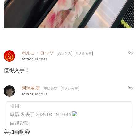
ポルコ・ロッソ
8楼
论坛名人
认证表主
2025-08-19 12:11
值得入手！
阿球看表
9楼
中级表友
认证表主
2025-08-19 12:48
引用:
歐騷 发表于 2025-08-19 10:44
白超帮顶
美如画啊😀