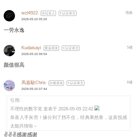
wzl4922
地板
论坛名人
认证表主
2026-05-10 05:20
一劳永逸
Kudaisayi
5楼
黄金表友
认证表主
2026-05-10 06:54
颜值很高
馬嘉駿Chris
6楼
白银表友
认证表主
2026-05-10 07:44
引用:
不理性的数字党 发表于 2026-05-09 22:42
恭喜入手灰劳！缘分到了挡不住，经典果然香，这喜悦感
太能共情啦～
✌✌✌感谢感谢