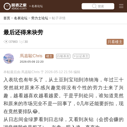
>
名表论坛
搜索
首页
>
名表论坛
>
劳力士论坛
>
帖子详情
最后还得来块劳
只看楼主
37983
30
馬嘉駿Chris
楼主
白银表友
认证表主
2026-05-09 22:20
本帖最后由 馬嘉駿Chris 于 2026-05-12 21:56 编辑
入表坑也有年头了，从土豆到宝珀到沛纳海，年过三十
突然就对原来不感兴趣觉得没有个性的劳力士来了兴
趣，越看越喜欢越看越爱。于是乎到处问，谁知道竟然
和原来的市场完全不是一回事了，0几年还能要折扣，现
在竟然要排队😂。
从日志间金绿萝看到日志绿，又看到灰钻（会捞会赚的