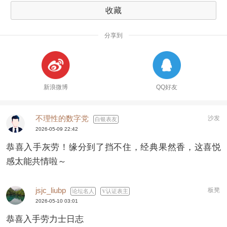
收藏
分享到
新浪微博
QQ好友
不理性的数字党
沙发
白银表友
2026-05-09 22:42
恭喜入手灰劳！缘分到了挡不住，经典果然香，这喜悦
感太能共情啦～
jsjc_liubp
板凳
论坛名人
认证表主
2026-05-10 03:01
恭喜入手劳力士日志