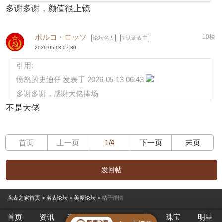
多谢多谢，颜值很上镜
ポルコ・ロッソ
10楼
论坛名人
认证表主
2026-05-13 07:30
引用:
愤怒的史迪仔 发表于 2026-05-13 06:43
多谢多谢，感谢大佬捧场
不是大佬
首页
上一页
1/4
下一页
末页
发回帖
腕表之家首页
>
名表论坛
>
美度论坛
>
帖子详情
首页
资讯
查腕表
论坛
作业
珠宝
明星