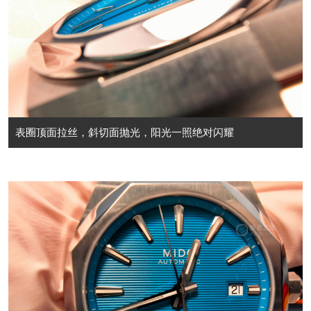
表圈顶面拉丝，斜切面抛光，阳光一照绝对闪耀