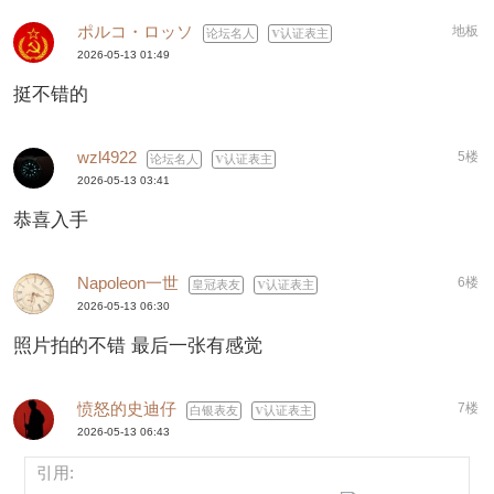
ポルコ・ロッソ
地板
论坛名人
认证表主
2026-05-13 01:49
挺不错的
wzl4922
5楼
论坛名人
认证表主
2026-05-13 03:41
恭喜入手
Napoleon一世
6楼
皇冠表友
认证表主
2026-05-13 06:30
照片拍的不错 最后一张有感觉
愤怒的史迪仔
7楼
白银表友
认证表主
2026-05-13 06:43
引用: