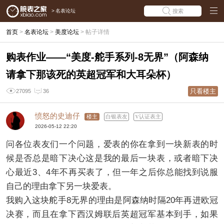
>
名表论坛
搜索
首页
>
名表论坛
>
美度论坛
>
帖子详情
购表作业——“美度-舵手系列-8无界”（阿森纳
请拿下那该死的英超冠军和大耳朵杯）
只看楼主
27095
36
愤怒的史迪仔
楼主
白银表友
认证表主
2026-05-12 22:20
问各位表友们一个问题，爱表的你在拿到一块新表的时
候是否总是暗下决心这是我的最后一块表，或者暗下决
心最近3、4年不再买表了，但一年之后你总能找到说服
自己的理由拿下另一块爱表。
我购入这块舵手8无界的理由是阿森纳时隔20年再进欧冠
决赛，而且在拿下西汉姆联后英超冠军基本到手，如果