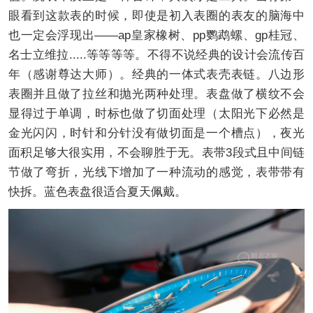
眼看到这款表的时候，即使是初入表圈的表友的脑海中
也一定会浮现出——ap皇家橡树、pp鹦鹉螺、gp桂冠、
名士立维拉.....等等等等。不得不说经典的设计会流传百
年（感谢尊达大师）。经典的一体式表壳表链。八边形
表圈并且做了拉丝和抛光两种处理。表盘做了横纹不会
显得过于单调，时标也做了切面处理（太阳光下必然是
金光闪闪，时针和分针没有做切面是一个槽点），夜光
面积足够大很实用，不会聊胜于无。表带3段式且中间链
节做了弯折，光线下增加了一种流动的感觉，表带带有
快拆。蓝色表盘很适合夏天佩戴。