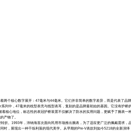
着两个核心数字展开：47毫米与44毫米。它们并非简单的数字差异，而是代表了品
omir系列中，47毫米的枕型表壳与线型表耳，复刻的是品牌最初始的基因。它没有护
毫米同样占据着核心地位，标志性的表冠护桥装置不仅解决了防水的实用问题，更赋予了腕表
我的产物了。
转折。1993年，沛纳海首次面向民用市场推出腕表，为了适应更广泛的佩戴需求，品牌
时，展现出一种干练利落的现代美学。从早期的Pre-V表款到如今5218的全新演