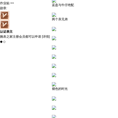
作业贴 >>
蓝盘与牛仔绝配
勋章
:
两个亲兄弟
认证表主
腕表之家注册会员都可以申请 [
详情
]
◆
◇
褪色的时光