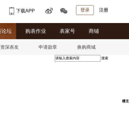
登录
注册
下载APP
表论坛
购表作业
表家号
商铺
资深表友
申请勋章
换购商城
搜索
楼主