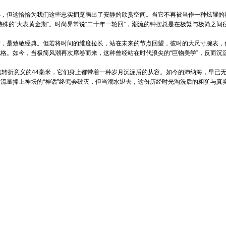
力
心，但这恰恰为我们这些忠实拥趸腾出了安静的欣赏空间。当它不再被当作一种炫耀的
其特殊的“大表黄金期”。时尚界常说“二十年一轮回”，潮流的钟摆总是在极繁与极简
古，是致敬经典。但若将时间的维度拉长，站在未来的节点回望，彼时的大尺寸腕表，
格。如今，当极简风潮再次席卷而来，这种曾经站在时代浪尖的“巨物美学”，反而沉
载转折意义的44毫米，它们身上都带着一种岁月沉淀后的从容。如今的沛纳海，早已
流量捧上神坛的“神话”终究会破灭，但当潮水退去，这份历经时光淘洗后的粗犷与真