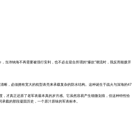
今，当沛纳海不再需要被强行安利，也不必去迎合所谓的“爆款”潮流时，我反而能拨开
绝对清晰，必须拥有宽大的枕型表壳来承载复杂的防水结构。这种诞生于战火与深海的47
度，才真正还原了老军表最本真的岁月感。它虽然容易产生细微划痕，但这种特性恰
共同承载的那段凝固历史，一个原汁原味的军表标本。