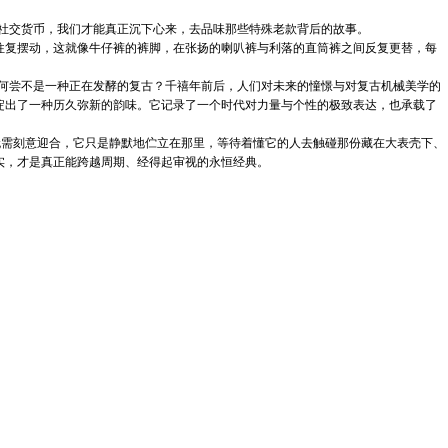
社交货币，我们才能真正沉下心来，去品味那些特殊老款背后的故事。
之间往复摆动，这就像牛仔裤的裤脚，在张扬的喇叭裤与利落的直筒裤之间反复更替，每
何尝不是一种正在发酵的复古？千禧年前后，人们对未来的憧憬与对复古机械美学的
淀出了一种历久弥新的韵味。它记录了一个时代对力量与个性的极致表达，也承载了
无需刻意迎合，它只是静默地伫立在那里，等待着懂它的人去触碰那份藏在大表壳下、
实，才是真正能跨越周期、经得起审视的永恒经典。