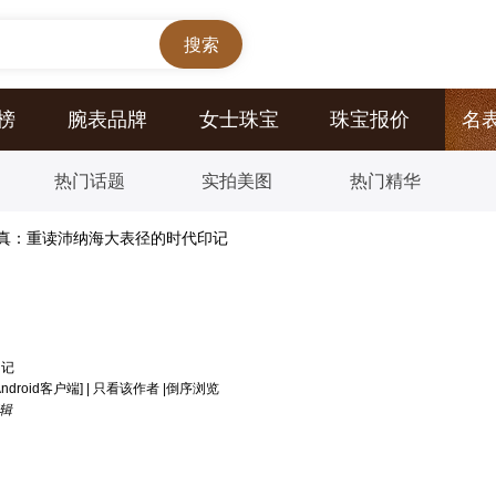
榜
腕表品牌
女士珠宝
珠宝报价
名
热门话题
实拍美图
热门精华
真：重读沛纳海大表径的时代印记
印记
ndroid客户端]
|
只看该作者
|
倒序浏览
编辑