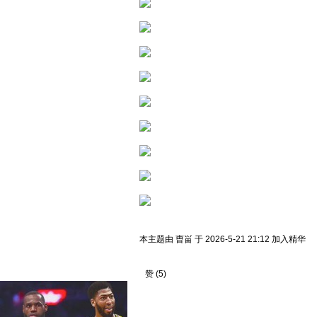
本主题由 曺畄 于 2026-5-21 21:12 加入精华
赞
(
5
)