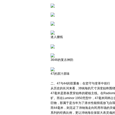
迷人腰线
3646的复古神韵
47的原汁原味
二、47与44的双重奏：在坚守与变革中前行
从历史的长河来看，沛纳海的尺寸演变始终围绕
47毫米是那条贯穿始终的硬核主线。在Radi
犷。而在Luminor 1950壳型中，47
巨物，那属于是当年为了潜水性能彻底放飞自
而44毫米，则见证了沛纳海走向民用市场的关键
系列的经典比例，更让沛纳海在保留大表灵魂的同