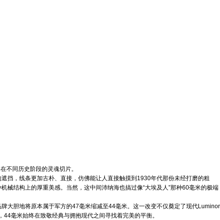
牌在不同历史阶段的灵魂切片。
桥的遮挡，线条更加古朴、直接，仿佛能让人直接触摸到1930年代那份未经打磨的粗
一种机械结构上的厚重美感。当然，这中间沛纳海也搞过像“大埃及人”那种60毫米的极端
大胆地将原本属于军方的47毫米缩减至44毫米。这一改变不仅奠定了现代Luminor
绎，44毫米始终在致敬经典与拥抱现代之间寻找着完美的平衡。