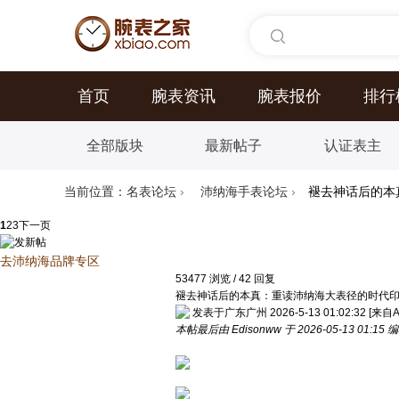
首页
腕表资讯
腕表报价
排行
全部版块
最新帖子
认证表主
当前位置：
名表论坛
›
沛纳海手表论坛
›
褪去神话后的本
1
2
3
下一页
去沛纳海品牌专区
53477
浏览
/
42
回复
褪去神话后的本真：重读沛纳海大表径的时代
发表于广东广州 2026-5-13 01:02:32
[来自A
本帖最后由 Edisonww 于 2026-05-13 01:15 