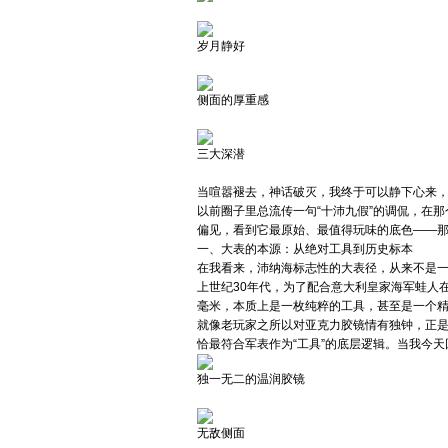
岁月静好
侧面的厚重感
三大深潜
当喧嚣褪去，神话破灭，我终于可以静下心来
以前圈子里总流传一句“十沛九假”的调侃，在
偏见，看到它最原始、最值得玩味的底色——
一、大表的本源：从绝对工具到历史标本
在我看来，沛纳海标志性的大表径，从来不是一
上世纪30年代，为了配合意大利皇家海军蛙人在
毫米，本质上是一枚纯粹的工具，甚至是一个
就像老玩家之所以对亚克力胶镜情有独钟，正
恰最符合军表作为“工具”的底层逻辑。当我今
独一无二的温润胶镜
无敌侧面