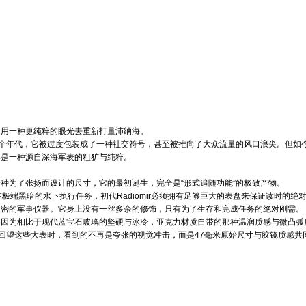
，用一种更纯粹的眼光去重新打量沛纳海。
那个年代，它被过度包装成了一种社交符号，甚至被推向了大众流量的风口浪尖。但如
那是一种源自深海军表的粗犷与纯粹。
种为了张扬而设计的尺寸，它的最初诞生，完全是“形式追随功能”的极致产物。
极端黑暗的水下执行任务，初代Radiomir必须拥有足够巨大的表盘来保证读时的
精密的军事仪器。它身上没有一丝多余的修饰，只有为了生存和完成任务的绝对刚需。
是因为相比于现代蓝宝石玻璃的坚硬与冰冷，亚克力材质自带的那种温润质感与微凸弧
天回望这些大表时，看到的不再是夸张的视觉冲击，而是47毫米原始尺寸与胶镜质感