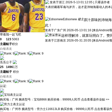
发表于浙江 2026-5-13 01:12:05
|
只看该作者
大表径藏着军魂与岁月，这才是沛纳海最动人的本
Edisonww
楼主
原汁原味的沛纳海
此！
发表于
广东广州
2026-05-13 01:16
[来自Android
带着我一起飞吧
曺畄
这样理解沛，就算玩明白了。赞
0
123
5063
发表于
江苏南京
2026-05-31 20:05
[来自Android
主题
帖子
积分
白银表友
瓜瓜公子
25
1496
1万
主题
帖子
积分
白银表友
认证
:
购买地：
广州
腕表型号：
宝珀8866
购买价格：
99999人民币
点击查看该作业贴 >>
购买地：
广州市
腕表型号：
劳力士116613LB
购买价格：
99999人民币
点击查看该作