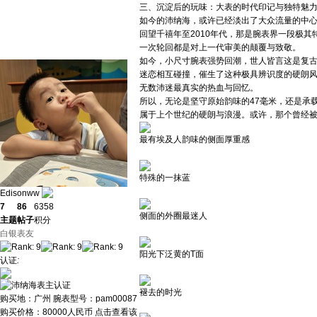
三、沉淀后的玩味：大表的时代印记与独特魅
如今的沛纳海，或许已经淡出了大众流量的中
回望千禧年至2010年代，那是腕表界一段极
一次轮回都是对上一代审美的颠覆与致敬。
如今，小尺寸腕表强势回潮，世人皆言这是复
迷恋相互碰撞，催生了这种极具辨识度的硬朗风
无数沛迷最真实的热血与回忆。
所以，无论是坚守原始韵味的47毫米，还是承
属于上个世纪的硬朗与浪漫。或许，那个曾经被
最有埃及人韵味的侧面厚重感
特殊的一抹蓝
Edisonww
7
86
6358
侧面的外圈最迷人
主题
帖子
积分
白银表友
阳光下泛黄的T面
认证
:
褪去的时光
购买地：
广州
腕表型号：
pam00087
购买价格：
80000人民币
点击查看该