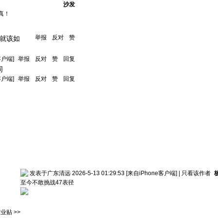
沙发
真！
举报
反对
赞
就该如
客户端]
举报
反对
赞
回复
同
客户端]
举报
反对
赞
回复
发表于广东清远 2026-5-13 01:29:53
[来自iPhone客户端]
|
只看该作者
至今不敢挑战47表径
业贴 >>