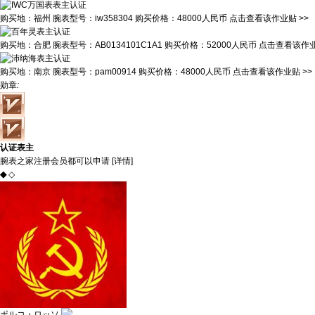
购买地：
福州
腕表型号：
iw358304
购买价格：
48000人民币
点击查看该作业贴 >>
购买地：
合肥
腕表型号：
AB0134101C1A1
购买价格：
52000人民币
点击查看该作业
购买地：
南京
腕表型号：
pam00914
购买价格：
48000人民币
点击查看该作业贴 >>
勋章
:
认证表主
腕表之家注册会员都可以申请 [
详情
]
◆
◇
ポルコ・ロッソ