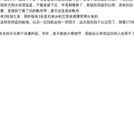
发现有大明火珐琅蓝盘，干脆直接下定，毕竟都雅典了，那就珐琅盘到位吧。表收到后
没撕，直接拆下换了旧的帆布带，夏天还是喜欢帆布。
有2粒瑞士灰，我怀疑有1粒是后来从机芯里或者哪里窜出来的。
这块珐琅盘的航海。以后一定找机会拍一些照片，这次就先拍个认证照了。限量175枚，
实在拍不出那个深邃的蓝。另外，真不能放大看细节，瑕疵会让有强迫症的人会受不