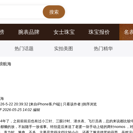
榜
腕表品牌
女士珠宝
珠宝报价
名
热门话题
实拍美图
热门精华
琅航海
航海
5-22 20:39:32
[来自iPhone客户端]
|
只看该作者
|
倒序浏览
2026-05-25 14:02 编辑
去4年了，之前前前后也有过小三针、三眼计时、潜水表、飞行员表，总的来说都比较
都懒的放，不如随手一放省事。特别是后来送了老婆一块手动上链的两针nomos ，
蒂、真力时、雅典，不多，主要是觉得这些比较小众，还看了雅克德罗的葫芦，虽然没