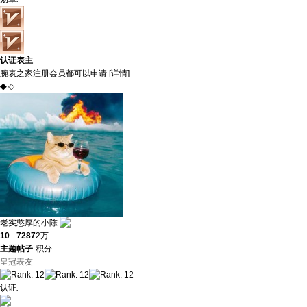
认证表主
腕表之家注册会员都可以申请 [
详情
]
◆
◇
老实憨厚的小陈
10
7287
2万
主题
帖子
积分
皇冠表友
认证
: