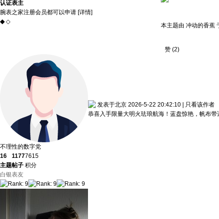
认证表主
腕表之家注册会员都可以申请 [
详情
]
◆
◇
本主题由 冲动的香蕉 于 2
赞
(
2
)
发表于北京 2026-5-22 20:42:10
|
只看该作者
恭喜入手限量大明火珐琅航海！蓝盘惊艳，帆布带
不理性的数字党
16
1177
7615
主题
帖子
积分
白银表友