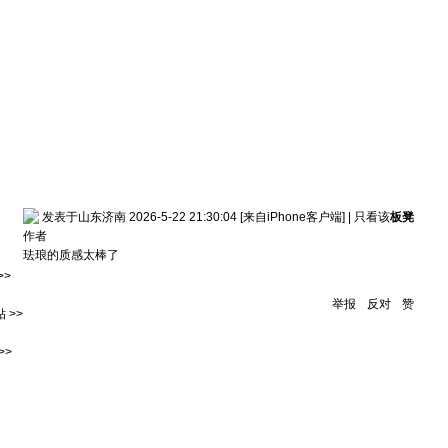
发表于山东济南 2026-5-22 21:30:04
[来自iPhone客户端]
|
只看该
板凳
作者
珐琅的质感太棒了
>>
举报
反对
赞
 >>
>>