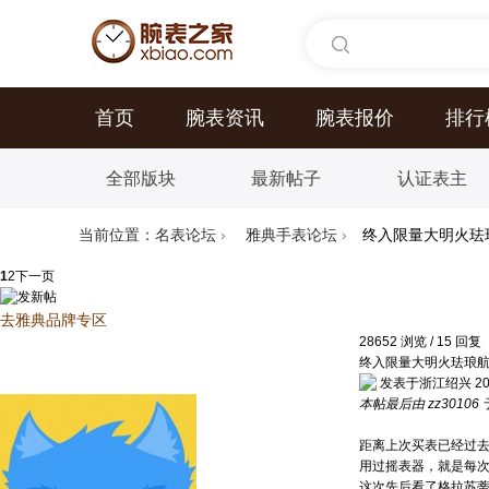
首页
腕表资讯
腕表报价
排行
全部版块
最新帖子
认证表主
当前位置：
名表论坛
›
雅典手表论坛
›
终入限量大明火珐
1
2
下一页
去雅典品牌专区
28652
浏览
/
15
回复
终入限量大明火珐琅
发表于浙江绍兴 2026-
本帖最后由 zz30106 于 
距离上次买表已经过
用过摇表器，就是每次
这次先后看了格拉苏