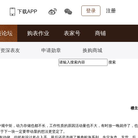
登录
注册
下载APP
表论坛
购表作业
表家号
商铺
资深表友
申请勋章
换购商城
搜索
楼主
中规中矩，动力存储也都不长，工作性质的原因活动量也不大，有时放一晚就停了，也
对于下一块一定要带动显的想法更坚定了。
有动储，但挺有设计差点入手。最后还是选择了雅典航海系列，先定灰盘，无货。后