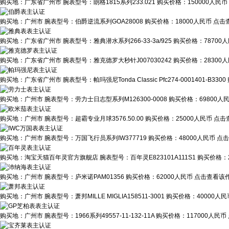
购买地：
广东省广州市
腕表型号：
朗格1815系列233.021
购买价格：
150000人民币
购买地：
广州市
腕表型号：
伯爵逆流系列GOA28008
购买价格：
18000人民币
点击查
购买地：
广东省广州市
腕表型号：
雅典潜水系列266-33-3a/925
购买价格：
78700
购买地：
广东省广州市
腕表型号：
雅克德罗大秒针J007030242
购买价格：
28300
购买地：
广东省广州市
腕表型号：
帕玛强尼Tonda Classic Pfc274-0001401-B3300
购买地：
广州市
腕表型号：
劳力士日志型系列M126300-0008
购买价格：
69800人
购买地：
广州市
腕表型号：
超霸专业月球3576.50.00
购买价格：
25000人民币
点击
购买地：
广州市
腕表型号：
万国飞行员系列IW377719
购买价格：
48000人民币
点击
购买地：
淘宝天猫百年灵官方旗舰店
腕表型号：
百年灵E823101A111S1
购买价格：
购买地：
广州市
腕表型号：
庐米诺PAM01356
购买价格：
62000人民币
点击查看该作
购买地：
广州市
腕表型号：
萧邦MILLE MIGLIA158511-3001
购买价格：
40000人民
购买地：
广州市
腕表型号：
1966系列49557-11-132-11A
购买价格：
117000人民币