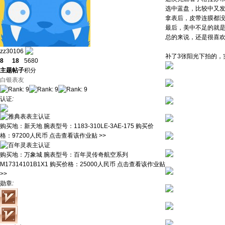
选中蓝盘，比较中又
拿表后，皮带连膜都
最后，美中不足的就是
总的来说，还是很喜欢
zz30106
补了3张阳光下拍的，
8
18
5680
主题
帖子
积分
白银表友
认证
:
购买地：
新天地
腕表型号：
1183-310LE-3AE-175
购买价
格：
97200人民币
点击查看该作业贴 >>
购买地：
万象城
腕表型号：
百年灵传奇航空系列
M17314101B1X1
购买价格：
25000人民币
点击查看该作业贴
>>
勋章
: