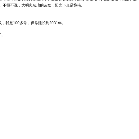
，不得不说，大明火珐琅的蓝盘，阳光下真是惊艳。
我是100多号，保修延长到2031年。
了。