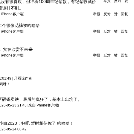
举报
反对
赞
没有很喜欢，但冲着100周年纪念款，有纪念收藏价
应该排不到。
自iPhone客户端]
举报
反对
赞
回复
二个很像花裤衩哈哈哈
自iPhone客户端]
举报
反对
赞
回复
：
实在欣赏不来😂
自iPhone客户端]
举报
反对
赞
回复
:01:49
|
只看该作者
 妈呀！
主
砸锅卖铁，最后的疯狂了，基本上出坑了。
026-05-23 21:43
[来自iPhone客户端]
小白2020：
好吧 暂时相信你了 哈哈哈！
026-05-24 08:42