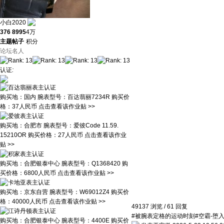
小白2020
376
8995
4万
主题
帖子
积分
论坛名人
认证
:
购买地：
国内
腕表型号：
百达翡丽7234R
购买价
格：
37人民币
点击查看该作业贴 >>
购买地：
合肥市
腕表型号：
爱彼Code 11.59.
15210OR
购买价格：
27人民币
点击查看该作业
贴 >>
购买地：
合肥银泰中心
腕表型号：
Q1368420
购
买价格：
6800人民币
点击查看该作业贴 >>
购买地：
京东自营
腕表型号：
W69012Z4
购买价
格：
40000人民币
点击查看该作业贴 >>
49137
浏览
/
61
回复
#被腕表定格的运动时刻#空霸-堕入
购买地：
合肥银泰中心
腕表型号：
4400E
购买价