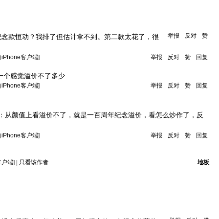
举报
反对
赞
纪念款恒动？我排了但估计拿不到。第二款太花了，很
自iPhone客户端]
举报
反对
赞
回复
一个感觉溢价不了多少
自iPhone客户端]
举报
反对
赞
回复
：
从颜值上看溢价不了，就是一百周年纪念溢价，看怎么炒作了，反
自iPhone客户端]
举报
反对
赞
回复
客户端]
|
只看该作者
地板