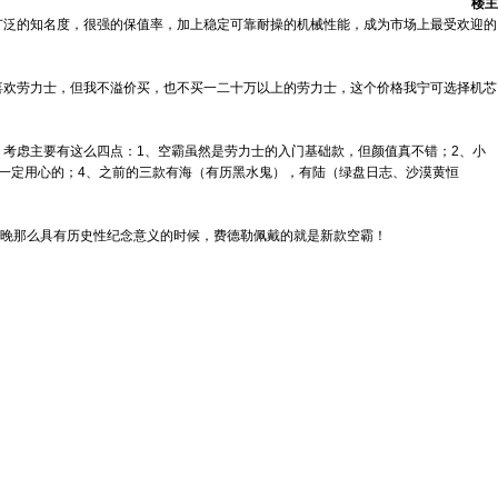
楼主
广泛的知名度，很强的保值率，加上稳定可靠耐操的机械性能，成为市场上最受欢迎的
喜欢劳力士，但我不溢价买，也不买一二十万以上的劳力士，这个价格我宁可选择机芯
考虑主要有这么四点：1、空霸虽然是劳力士的入门基础款，但颜值真不错；2、小
有一定用心的；4、之前的三款有海（有历黑水鬼），有陆（绿盘日志、沙漠黄恒
那晚那么具有历史性纪念意义的时候，费德勒佩戴的就是新款空霸！