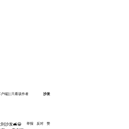
客户端]
|
只看该作者
沙发
举报
反对
赞
沙发🛋️😀