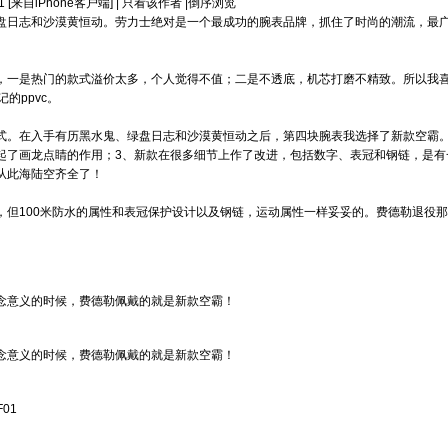
1
[来自iPhone客户端]
|
只看该作者
|
倒序浏览
盘日志和沙漠黄恒动。劳力士绝对是一个最成功的腕表品牌，抓住了时尚的潮流，最
，一是热门的款式溢价太多，个人觉得不值；二是不透底，机芯打磨不精致。所以我
的ppvc。
式。在入手有历黑水鬼、绿盘日志和沙漠黄恒动之后，第四块腕表我选择了新款空霸。
完全起了画龙点睛的作用；3、新款在很多细节上作了改进，包括数字、表冠和钢链，是
从此海陆空齐全了！
，但100米防水的属性和表冠保护设计以及钢链，运动属性一样妥妥的。费德勒退役
念意义的时候，费德勒佩戴的就是新款空霸！
念意义的时候，费德勒佩戴的就是新款空霸！
01