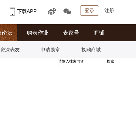
登录
注册
下载APP
表论坛
购表作业
表家号
商铺
资深表友
申请勋章
换购商城
搜索