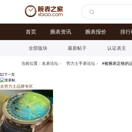
首页
腕表资讯
腕表报价
排行
全部版块
最新帖子
认证表主
当前位置：
名表论坛
›
劳力士手表论坛
›
#被腕表定格的运
1
2
下一页
去劳力士品牌专区