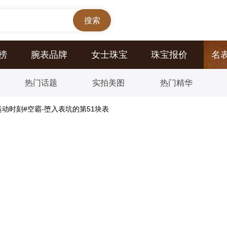
榜
腕表品牌
女士珠宝
珠宝报价
名
热门话题
实拍美图
热门精华
动时刻#空霸-堕入表坑的第51块表