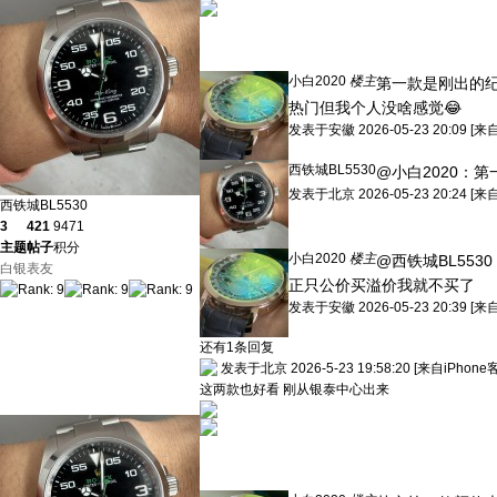
小白2020
楼主
第一款是刚出的
热门但我个人没啥感觉😂
发表于
安徽
2026-05-23 20:09
[来
西铁城BL5530
@小白2020：
第
发表于
北京
2026-05-23 20:24
[来
西铁城BL5530
3
421
9471
主题
帖子
积分
小白2020
楼主
@西铁城BL5530
白银表友
正只公价买溢价我就不买了
发表于
安徽
2026-05-23 20:39
[来
还有1条回复
发表于北京 2026-5-23 19:58:20
[来自iPhone
这两款也好看 刚从银泰中心出来