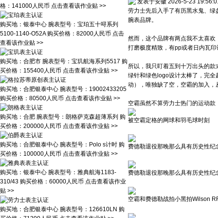
发表于安徽 2026-5-23 19:56:0
格：
141000人民币
点击查看该作业贴 >>
劳力士先后入手了有历黑水鬼、绿
腕表品牌。
购买地：
银泰中心
腕表型号：
宝珀五十㖊系列
5100-1140-O52A
购买价格：
82000人民币
点击
然而，这个品牌有两点我不太喜欢
查看该作业贴 >>
打磨极度精致，有pp或者日内瓦印记
购买地：
合肥市
腕表型号：
宝玑航海系列5517
购
所以，我只盯着五到十万出头的款
买价格：
155400人民币
点击查看该作业贴 >>
绿针和绿色logo设计太棒了，
动），唯独缺了空，空霸的加入，
购买地：
合肥银泰中心
腕表型号：
19002433205
购买价格：
80500人民币
点击查看该作业贴 >>
空霸虽然不算劳力士热门的运动款
购买地：
合肥
腕表型号：
朗格萨克森超薄系列
购
被空霸定格的网球和羽毛球时刻
买价格：
200000人民币
点击查看该作业贴 >>
购买地：
合肥银泰中心
腕表型号：
Polo s计时
购
费德勒退役那晚那么具有历史性纪
买价格：
100000人民币
点击查看该作业贴 >>
购买地：
银泰中心
腕表型号：
雅典航海1183-
费德勒退役那晚那么具有历史性纪
310/43
购买价格：
60000人民币
点击查看该作业
贴 >>
空霸和费德勒战拍小黑拍Wilson RF
购买地：
合肥银泰中心
腕表型号：
126610LN
购