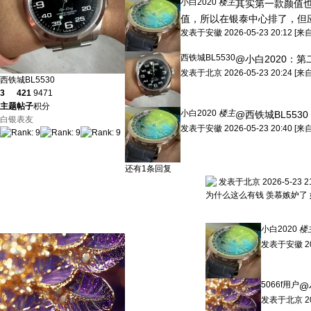
小白2020
楼主
其实第一款颜值也
值，所以在银泰中心排了，但
发表于
安徽
2026-05-23 20:12
[来
西铁城BL5530
@小白2020：
第
发表于
北京
2026-05-23 20:24
[来
西铁城BL5530
3
421
9471
主题
帖子
积分
小白2020
楼主
@西铁城BL5530
白银表友
发表于
安徽
2026-05-23 20:40
[来
还有1条回复
发表于北京 2026-5-23 21
为什么这么有钱 羡慕嫉妒了
小白2020
楼
发表于
安徽
2
5066f用户
@
发表于
北京
2