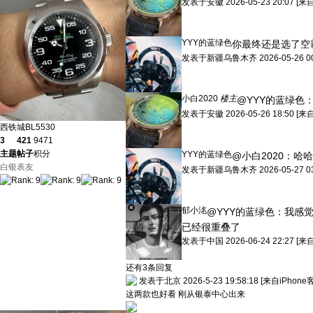
发表于
安徽
2026-05-23 20:07
[来
YYY的蓝绿色
你最终还是选了空
发表于
新疆乌鲁木齐
2026-05-26 0
小白2020
楼主
@YYY的蓝绿色
发表于
安徽
2026-05-26 18:50
[来
西铁城BL5530
3
421
9471
主题
帖子
积分
YYY的蓝绿色
@小白2020：
哈哈
白银表友
发表于
新疆乌鲁木齐
2026-05-27 0
郁小洺
@YYY的蓝绿色：
我感
已经很重叠了
发表于
中国
2026-06-24 22:27
[来
还有3条回复
发表于北京 2026-5-23 19:58:18
[来自iPhone
这两款也好看 刚从银泰中心出来