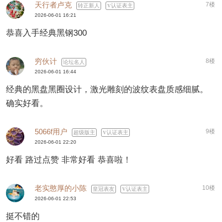
天行者卢克
7楼
转正新人
认证表主
2026-06-01 16:21
恭喜入手经典黑钢300
穷伙计
8楼
论坛名人
2026-06-01 16:44
经典的黑盘黑圈设计，激光雕刻的波纹表盘质感细腻。
确实好看。
5066f用户
9楼
超级版主
认证表主
2026-06-01 22:20
好看 路过点赞 非常好看 恭喜啦！
老实憨厚的小陈
10楼
皇冠表友
认证表主
2026-06-01 22:53
挺不错的