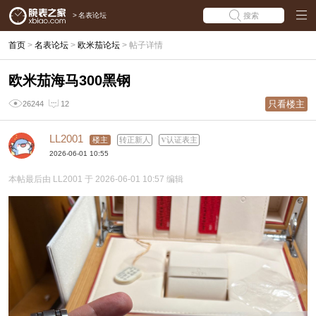
>
名表论坛
搜索
首页
>
名表论坛
>
欧米茄论坛
>
帖子详情
欧米茄海马300黑钢
只看楼主
26244
12
LL2001
楼主
转正新人
认证表主
2026-06-01 10:55
本帖最后由 LL2001 于 2026-06-01 10:57 编辑