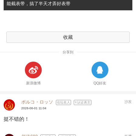
能截表带，搞了半天才弄好表带
收藏
分享到
新浪微博
QQ好友
ポルコ・ロッソ
沙发
论坛名人
认证表主
2026-06-01 11:04
挺不错的！