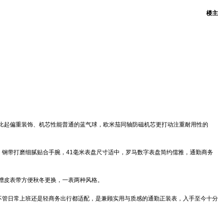
楼主
。比起偏重装饰、机芯性能普通的蓝气球，欧米茄同轴防磁机芯更打动注重耐用性的
钢带打磨细腻贴合手腕，41毫米表盘尺寸适中，罗马数字表盘简约儒雅，通勤商务
附赠皮表带方便秋冬更换，一表两种风格。
不管日常上班还是轻商务出行都适配，是兼顾实用与质感的通勤正装表，入手至今十分