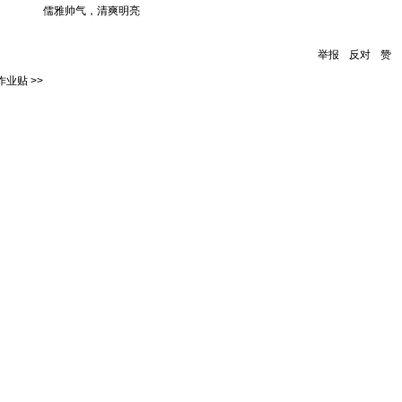
儒雅帅气，清爽明亮
举报
反对
赞
业贴 >>