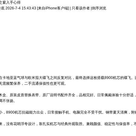
之窗入手心得
026-7-4 15:43:43
[来自iPhone客户端]
|
只看该作者
|
倒序浏览
在卡地亚蓝气球与欧米茄大碟飞之间反复对比，最终选择这枚搭载8900机芯的碟飞
无需频繁保养，二手流通保值性也更可观。
木盒、原装皮质替换表带、原厂说明书配件齐全，品相完好。日常佩戴体验十分舒适，
调不张扬。
小，8900机芯抗磁能力出众，日常接触手机、电脑完全不受干扰。钢带夏天清爽，
来，没有花哨浮夸设计，靠扎实机芯与经典外观取胜。兼顾颜值、稳定性与保值率，