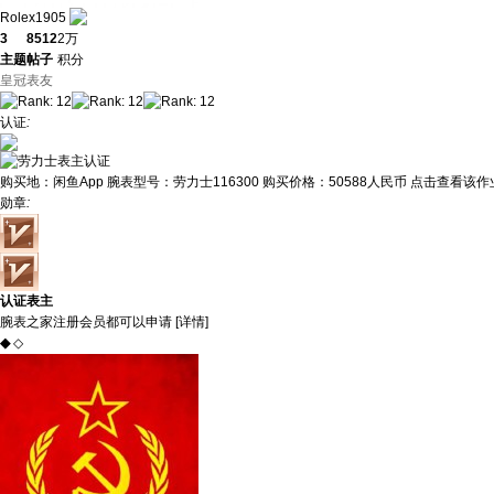
Rolex1905
3
8512
2万
主题
帖子
积分
皇冠表友
认证
:
购买地：
闲鱼App
腕表型号：
劳力士116300
购买价格：
50588人民币
点击查看该作业
勋章
:
认证表主
腕表之家注册会员都可以申请 [
详情
]
◆
◇