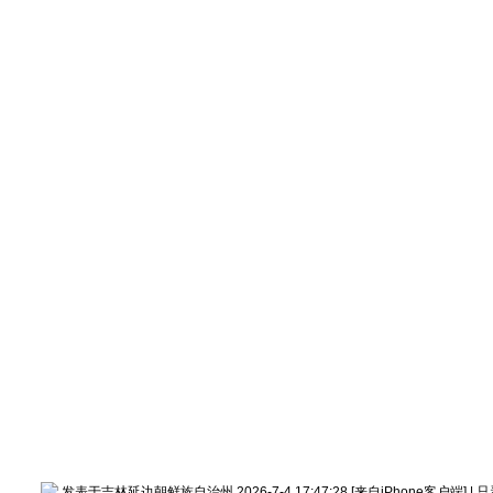
发表于吉林延边朝鲜族自治州 2026-7-4 17:47:28
[来自iPhone客户端]
|
只