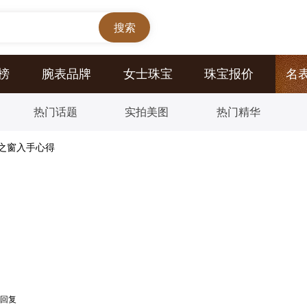
榜
腕表品牌
女士珠宝
珠宝报价
名
热门话题
实拍美图
热门精华
之窗入手心得
回复