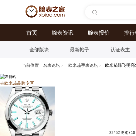
首页
腕表资讯
腕表报价
排行
全部版块
最新帖子
认证表主
当前位置：
名表论坛
›
欧米茄手表论坛
›
欧米茄碟飞明亮
去欧米茄品牌专区
22452
浏览
/
10