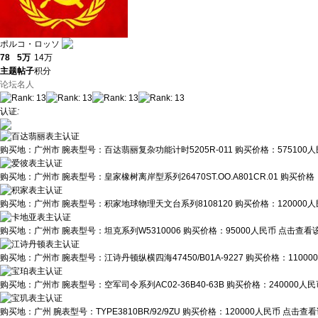
ポルコ・ロッソ
78
5万
14万
主题
帖子
积分
论坛名人
认证
:
购买地：
广州市
腕表型号：
百达翡丽复杂功能计时5205R-011
购买价格：
575100
购买地：
广州市
腕表型号：
皇家橡树离岸型系列26470ST.OO.A801CR.01
购买价格
购买地：
广州市
腕表型号：
积家地球物理天文台系列8108120
购买价格：
120000
购买地：
广州市
腕表型号：
坦克系列W5310006
购买价格：
95000人民币
点击查看该
购买地：
广州市
腕表型号：
江诗丹顿纵横四海47450/B01A-9227
购买价格：
1100
购买地：
广州市
腕表型号：
空军司令系列AC02-36B40-63B
购买价格：
240000人
购买地：
广州
腕表型号：
TYPE3810BR/92/9ZU
购买价格：
120000人民币
点击查看