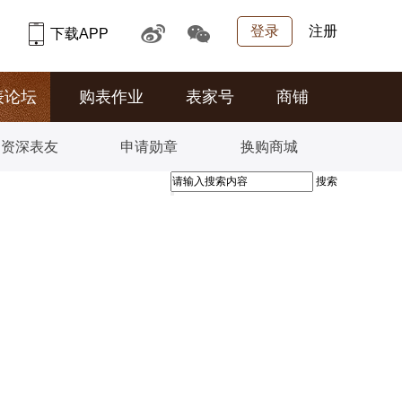
登录
注册
下载APP
表论坛
购表作业
表家号
商铺
资深表友
申请勋章
换购商城
搜索