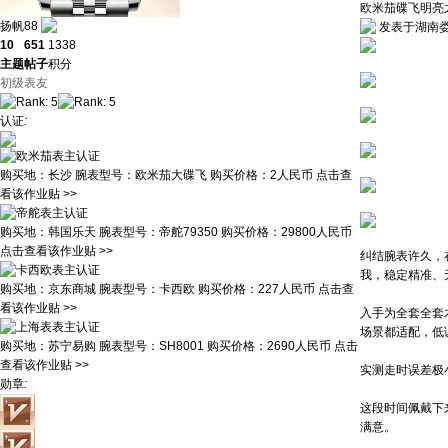
欧米茄碟飞明亮
扬帆88
发表于湖南娄底 2
10
651
1338
主题
帖子
积分
初级表友
认证
:
购买地：
长沙
腕表型号：
欧米茄大碟飞
购买价格：
2人民币
点击查
看该作业贴 >>
购买地：
韩国乐天
腕表型号：
帝舵79350
购买价格：
29800人民币
点击查看该作业贴 >>
纠结腕表许久，
我，稳定精准、
购买地：
京东商城
腕表型号：
卡西欧
购买价格：
227人民币
点击查
看该作业贴 >>
入手为全套全套
场景都适配，低
购买地：
苏宁易购
腕表型号：
SH8001
购买价格：
2690人民币
点击
查看该作业贴 >>
实测走时误差极
勋章
:
这段时间佩戴下
满意。