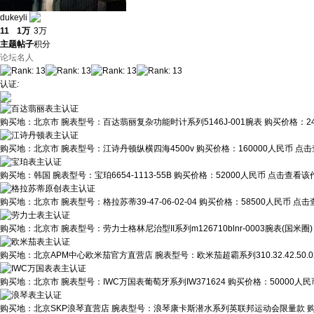
dukeyli
11
1万
3万
主题
帖子
积分
论坛名人
认证
:
购买地：
北京市
腕表型号：
百达翡丽复杂功能时计系列5146J-001腕表
购买价格：
2
购买地：
北京市
腕表型号：
江诗丹顿纵横四海4500v
购买价格：
160000人民币
点击
购买地：
韩国
腕表型号：
宝珀6654-1113-55B
购买价格：
52000人民币
点击查看该作
购买地：
北京市
腕表型号：
格拉苏蒂39-47-06-02-04
购买价格：
58500人民币
点击
购买地：
北京市
腕表型号：
劳力士格林尼治型II系列m126710blnr-0003腕表(国米圈)
购买地：
北京APM中心欧米茄官方直营店
腕表型号：
欧米茄超霸系列310.32.42.50
购买地：
北京市
腕表型号：
IWC万国表葡萄牙系列IW371624
购买价格：
50000人民
购买地：
北京SKP浪琴直营店
腕表型号：
浪琴康卡斯潜水系列英联邦运动会限量款