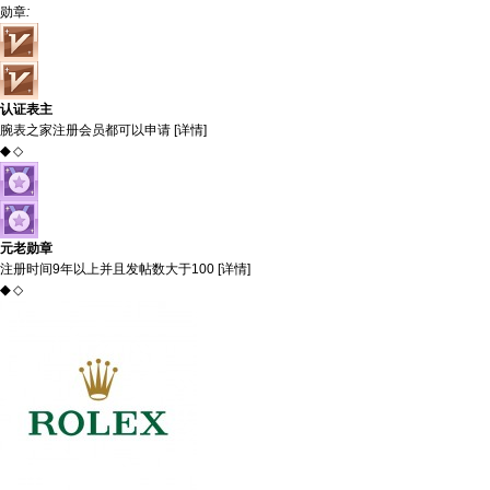
勋章
:
认证表主
腕表之家注册会员都可以申请 [
详情
]
◆
◇
元老勋章
注册时间9年以上并且发帖数大于100 [
详情
]
◆
◇