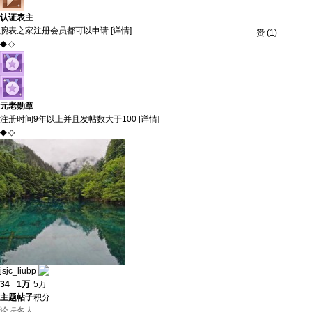
认证表主
腕表之家注册会员都可以申请 [
详情
]
赞
(
1
)
◆
◇
元老勋章
注册时间9年以上并且发帖数大于100 [
详情
]
◆
◇
jsjc_liubp
34
1万
5万
主题
帖子
积分
论坛名人