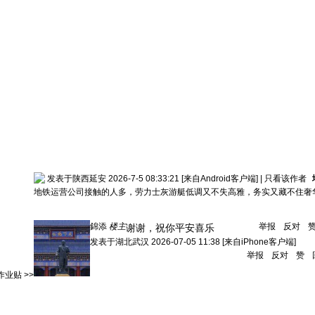
发表于陕西延安 2026-7-5 08:33:21
[来自Android客户端]
|
只看该作者
地铁运营公司接触的人多，劳力士灰游艇低调又不失高雅，务实又藏不住奢
錦添
楼主
举报
反对
谢谢，祝你平安喜乐
发表于
湖北武汉
2026-07-05 11:38
[来自iPhone客户端]
举报
反对
赞
业贴 >>