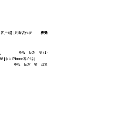
id客户端]
|
只看该作者
板凳
举报
反对
赞
(
1
)
乐
38
[来自iPhone客户端]
举报
反对
赞
回复