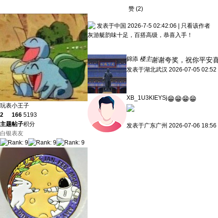
赞
(
2
)
发表于中国 2026-7-5 02:42:06
|
只看该作者
灰游艇韵味十足，百搭高级，恭喜入手！
錦添
楼主
谢谢夸奖，祝你平安
发表于
湖北武汉
2026-07-05 02:52
XB_1U3KIEYSj
😁😁😁😁
玩表小王子
2
166
5193
主题
帖子
积分
发表于
广东广州
2026-07-06 18:56
白银表友