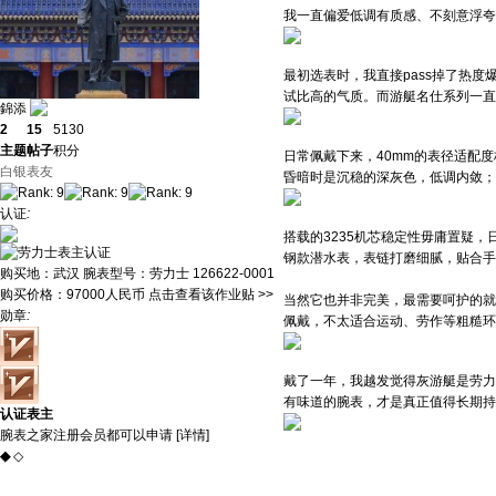
我一直偏爱低调有质感、不刻意浮夸
最初选表时，我直接pass掉了热
试比高的气质。而游艇名仕系列一直
錦添
2
15
5130
主题
帖子
积分
日常佩戴下来，40mm的表径适配
白银表友
昏暗时是沉稳的深灰色，低调内敛；
认证
:
搭载的3235机芯稳定性毋庸置疑
钢款潜水表，表链打磨细腻，贴合手
购买地：
武汉
腕表型号：
劳力士 126622-0001
购买价格：
97000人民币
点击查看该作业贴 >>
当然它也并非完美，最需要呵护的就
勋章
:
佩戴，不太适合运动、劳作等粗糙环
戴了一年，我越发觉得灰游艇是劳力
有味道的腕表，才是真正值得长期持
认证表主
腕表之家注册会员都可以申请 [
详情
]
◆
◇