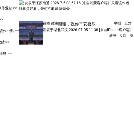
发表于江苏南通 2026-7-5 08:57:16
[来自鸿蒙客户端]
|
只看该作者
作业贴 >>
好看是好看，奈何不敢戴😅😅😅
>>
錦添
楼主
举报
反对
谢谢，祝你平安喜乐
发表于
湖北武汉
2026-07-05 11:38
[来自iPhone客户端]
该作业贴 >>
举报
反对
赞
贴 >>
贴 >>