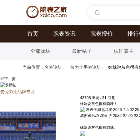
首页
腕表资讯
腕表报价
排行
全部版块
最新帖子
认证表主
当前位置：
名表论坛
›
劳力士手表论坛
›
妹妹说灰色很有
1
2
下一页
去劳力士品牌专区
43708
浏览
/
31
回复
妹妹说灰色很有韵味！
发表于湖北武汉 2026-7-5 02:25:
本帖最后由 錦添 于 2026-07-05 02:
妹妹说灰色很有韵味。