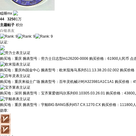
瞌睡mx
44
3250
1万
主题
帖子
积分
白银表友
认证
:
购买地：
重庆
腕表型号：
劳力士日志型m126200-0006
购买价格：
61900人民币
点
购买地：
重庆ifs国金中心
腕表型号：
欧米茄海马系列511.13.38.20.02.002
购买价格
购买地：
重庆来福士广场
腕表型号：
百年灵机械计时A323981A1C1A1
购买价格：
4
购买地：
深圳
腕表型号：
宝齐莱爱德玛尔系列00.10305.03.26.01
购买价格：
4380
购买地：
重庆
腕表型号：
宇舶BIG BANG系列457.CX.1270.CX
购买价格：
111800
勋章
: