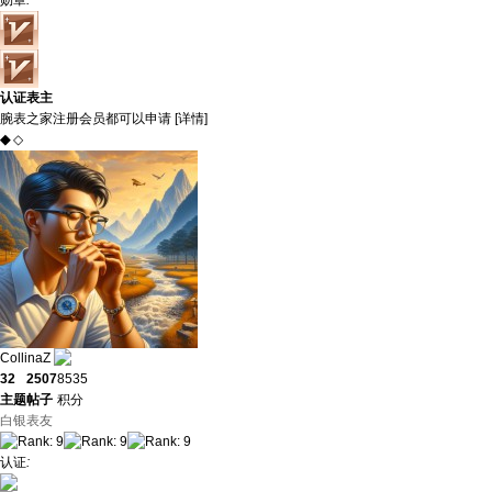
勋章
:
认证表主
腕表之家注册会员都可以申请 [
详情
]
◆
◇
CollinaZ
32
2507
8535
主题
帖子
积分
白银表友
认证
: