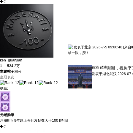
◆
◇
发表于北京 2026-7-5 09:06:48
[来自i
瞄一眼，攒！
ken_guanjian
1
524
2万
錦添
楼主
谢谢，祝你平
主题
帖子
积分
发表于
湖北武汉
2026-07-
皇冠表友
勋章
:
元老勋章
注册时间9年以上并且发帖数大于100 [
详情
]
◆
◇