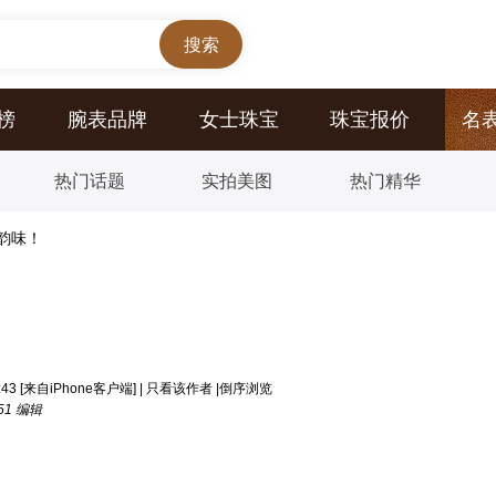
榜
腕表品牌
女士珠宝
珠宝报价
名
热门话题
实拍美图
热门精华
韵味！
43
[来自iPhone客户端]
|
只看该作者
|
倒序浏览
51 编辑