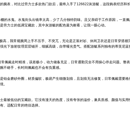
的腕表，对比过劳力士多款热门款后，最终入手了126622灰游艇，这段购表经历和
度爆棚的水鬼。水鬼街头出镜率太高，少了几分独特韵味。且父亲碍于工作原因，一直
是劳力士的低调宝藏款，其中灰游艇的配色最为耐看，让我一眼心动。
度极高，我常规腕周上手不压手、不突兀，无论是正装衬衫、休闲卫衣还是日常穿搭都
强光下放射纹理层层铺开，细腻高级，自带哑光贵气。搭配游艇系列独有的蒂芙尼蓝
，日常佩戴走时精准，误差极小，动力储备充足，日常通勤完全不用操心停走问题。整
腕不硌手，长时间佩戴也不会有负重感。
是铂金磨砂外圈，材质偏软，极易产生细微划痕，且划痕无法修复，日常佩戴需要格
境。
士最被低估的宝藏款。它没有漫天的热度，没有夸张的溢价，兼具质感、颜值与实用
有、适配日常的绝佳选择。