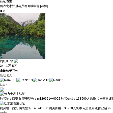
认证表主
腕表之家注册会员都可以申请 [
详情
]
◆
◇
jsjc_liubp
34
1万
5万
主题
帖子
积分
论坛名人
认证
:
购买地：
西安市
腕表型号：
m126621一0002
购买价格：
138500人民币
点击查看该作
购买地：
西安
腕表型号：
43741100
购买价格：
33210人民币
点击查看该作业贴 >>