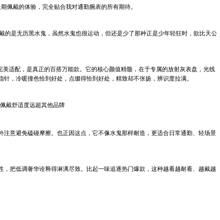
长期佩戴的体验，完全贴合我对通勤腕表的所有期待。
佩戴的是无历黑水鬼，虽然水鬼也很运动，但还是少了那种正是少年轻狂时，欲比天公
完美适配，是真正的百搭万能款。它的核心颜值精髓，在于专属的放射灰表盘，光线
指针，冷暖撞色恰到好处，点缀得恰到好处，精致却不张扬，辨识度拉满。
表佩戴舒适度远超其他品牌
外注意避免磕碰摩擦。也正因这点，它不像水鬼那样耐造，更适合日常通勤、轻场景
性，把低调奢华诠释得淋漓尽致。比起一味追逐热门爆款，这种越看越耐看、越戴越