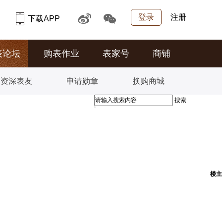
登录
注册
下载APP
表论坛
购表作业
表家号
商铺
资深表友
申请勋章
换购商城
搜索
楼主