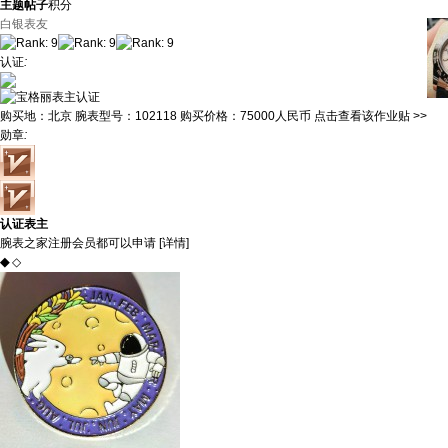
主题
帖子
积分
白银表友
认证
:
购买地：
北京
腕表型号：
102118
购买价格：
75000人民币
点击查看该作业贴 >>
勋章
:
认证表主
腕表之家注册会员都可以申请 [
详情
]
◆
◇