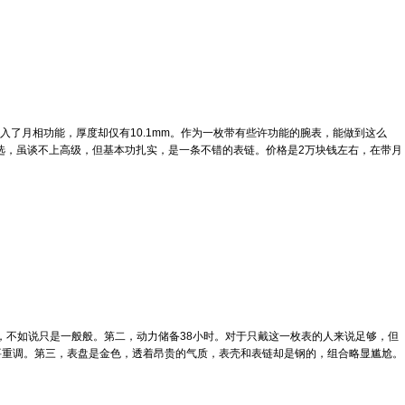
入了月相功能，厚度却仅有10.1mm。作为一枚带有些许功能的腕表，能做到这么
选，虽谈不上高级，但基本功扎实，是一条不错的表链。价格是2万块钱左右，在带月
，不如说只是一般般。第二，动力储备38小时。对于只戴这一枚表的人来说足够，但
要重调。第三，表盘是金色，透着昂贵的气质，表壳和表链却是钢的，组合略显尴尬。