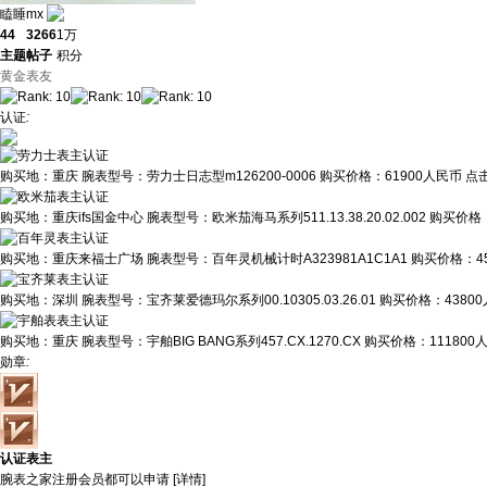
瞌睡mx
44
3266
1万
主题
帖子
积分
黄金表友
认证
:
购买地：
重庆
腕表型号：
劳力士日志型m126200-0006
购买价格：
61900人民币
点
购买地：
重庆ifs国金中心
腕表型号：
欧米茄海马系列511.13.38.20.02.002
购买价格
购买地：
重庆来福士广场
腕表型号：
百年灵机械计时A323981A1C1A1
购买价格：
4
购买地：
深圳
腕表型号：
宝齐莱爱德玛尔系列00.10305.03.26.01
购买价格：
4380
购买地：
重庆
腕表型号：
宇舶BIG BANG系列457.CX.1270.CX
购买价格：
111800
勋章
:
认证表主
腕表之家注册会员都可以申请 [
详情
]