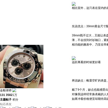
相比室外，这只表在室内的
先说优点：39mm黄金尺寸配
39mm既不过大，又能让表
薄，不会挂到衬衫袖口，紧
相功能的腕表中、乃至在帝
远距离看的时候更好看
再说缺点：略显空旷的表盘
戴了9个月，缺点也能感受
金毅律师
对像我这样经常换表戴的人
131
3582
1万
如果冲着价格便宜却期待高
主题
帖子
积分
钻石表友