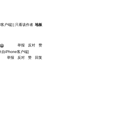
id客户端]
|
只看该作者
地板
举报
反对
赞
😁
来自iPhone客户端]
举报
反对
赞
回复