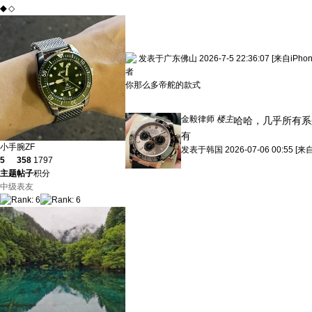
◆
◇
发表于广东佛山 2026-7-5 22:36:07
[来自iPho
者
你那么多帝舵的款式
金毅律师
楼主
哈哈，几乎所有系
有
小手腕ZF
发表于
韩国
2026-07-06 00:55
[来
5
358
1797
主题
帖子
积分
中级表友