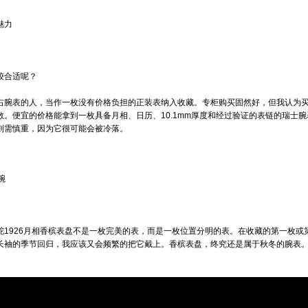
魅力
较合适呢？
右腕表的人，当作一枚没有价格负担的正装表纳入收藏。专柜购买固然好，但我认为
散。便宜的价格能拿到一枚具备月相、日历、10.1mm厚度和经过验证的表链的瑞士
则需慎重，因为它很可能会被冷落。
腕
舵1926月相香槟表盘不是一枚完美的表，而是一枚位置分明的表。在收藏的第一枚
长袖的季节回归，我应该又会频繁的把它戴上。香槟表盘，终究还是属于秋冬的腕表