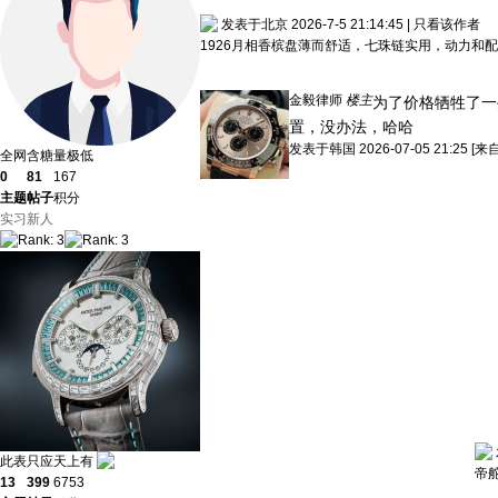
发表于北京 2026-7-5 21:14:45
|
只看该作者
1926月相香槟盘薄而舒适，七珠链实用，动力和
金毅律师
楼主
为了价格牺牲了一
置，没办法，哈哈
发表于
韩国
2026-07-05 21:25
[来
全网含糖量极低
0
81
167
主题
帖子
积分
实习新人
此表只应天上有
帝
13
399
6753