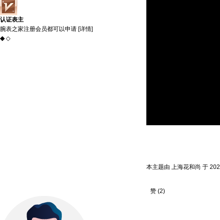
认证表主
腕表之家注册会员都可以申请 [
详情
]
◆
◇
本主题由 上海花和尚 于 2026-
赞
(
2
)