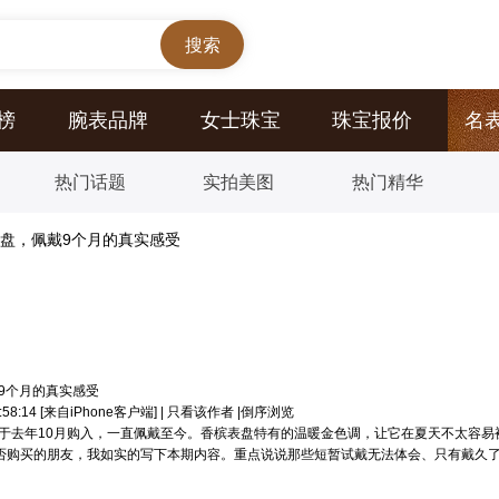
榜
腕表品牌
女士珠宝
珠宝报价
名
热门话题
实拍美图
热门精华
槟盘，佩戴9个月的真实感受
戴9个月的真实感受
58:14
[来自iPhone客户端]
|
只看该作者
|
倒序浏览
，我于去年10月购入，一直佩戴至今。香槟表盘特有的温暖金色调，让它在夏天不太容
否购买的朋友，我如实的写下本期内容。重点说说那些短暂试戴无法体会、只有戴久