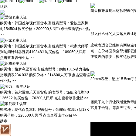
认证
:
阴天很难展现出这款腕表的
购买地：
韩国首尔现代百货本店
腕表型号：
爱彼皇家橡
树15450st
购买价格：
200000人民币
点击查看该作业贴
那么什么样的人买这只表比
>>
这枚表适合已经拥有两枚左
购买地：
韩国首尔现代百货本店
腕表型号：
积家大师系
点，在价格面前全部烟消云
列响闹计时器腕表410848J
购买价格：
109050人民币
正装表的朋友，购买这枚表
点击查看该作业贴 >>
购买地：
格罗利亚百货店
腕表型号：
朗格1815动力储备
指示腕表234.032
购买价格：
214600人民币
点击查看该
39mm表径，配上15.5cm手
作业贴 >>
购买地：
首尔蚕室乐天百货店
腕表型号：
游艇名仕型40
126622
购买价格：
76300人民币
点击查看该作业贴 >>
佩戴了九个月让我感受到帝
它并不合适。等夏天过去、
购买地：
现代百货本店
腕表型号：
帝舵碧湾1958型18K
购买价格：
228500人民币
点击查看该作业贴 >>
勋章
: