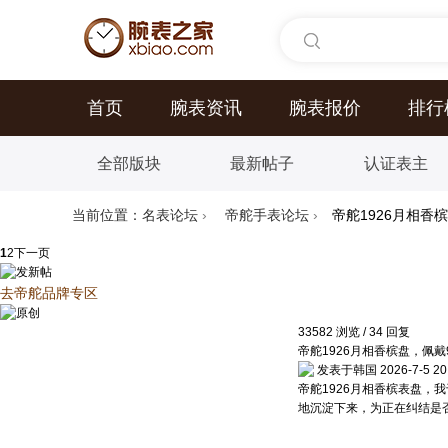
首页
腕表资讯
腕表报价
排行
全部版块
最新帖子
认证表主
当前位置：
名表论坛
›
帝舵手表论坛
›
帝舵1926月相香
1
2
下一页
去帝舵品牌专区
33582
浏览
/
34
回复
帝舵1926月相香槟盘，佩
发表于韩国 2026-7-5 20:
帝舵1926月相香槟表盘
地沉淀下来，为正在纠结是