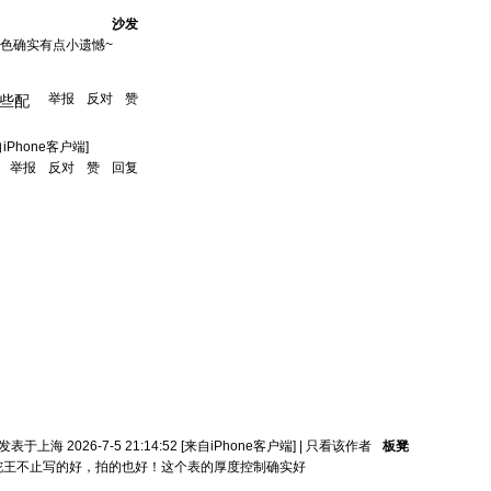
沙发
配色确实有点小遗憾~
举报
反对
赞
些配
自iPhone客户端]
举报
反对
赞
回复
发表于上海 2026-7-5 21:14:52
[来自iPhone客户端]
|
只看该作者
板凳
舵王不止写的好，拍的也好！这个表的厚度控制确实好