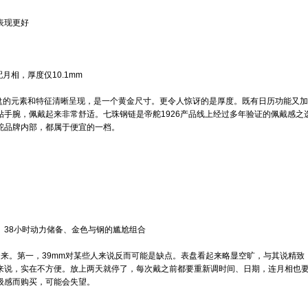
表现更好
月相，厚度仅10.1mm
盘的元素和特征清晰呈现，是一个黄金尺寸。更令人惊讶的是厚度。既有日历功能又加
贴手腕，佩戴起来非常舒适。七珠钢链是帝舵1926产品线上经过多年验证的佩戴感之
舵品牌内部，都属于便宜的一档。
、38小时动力储备、金色与钢的尴尬组合
出来。第一，39mm对某些人来说反而可能是缺点。表盘看起来略显空旷，与其说精致
来说，实在不方便。放上两天就停了，每次戴之前都要重新调时间、日期，连月相也
级感而购买，可能会失望。