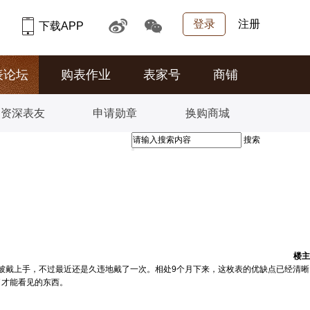
登录
注册
下载APP
表论坛
购表作业
表家号
商铺
资深表友
申请勋章
换购商城
搜索
楼主
易被戴上手，不过最近还是久违地戴了一次。相处9个月下来，这枚表的优缺点已经清晰
了才能看见的东西。