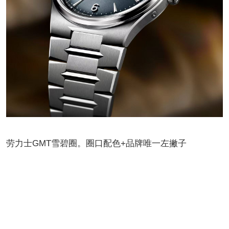
劳力士GMT雪碧圈。圈口配色+品牌唯一左撇子