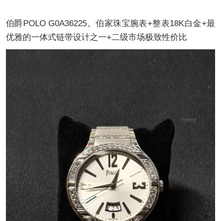
伯爵POLO G0A36225。伯家珠宝腕表+整表18K白金+最
优雅的一体式链带设计之一+二级市场极致性价比