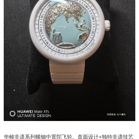
华梭非遗系列螺钿中置陀飞轮。盘面设计+独特非遗技艺