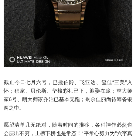
截止今日七月六号，已揽伯爵、飞亚达、玺佳“三美”入
怀；积家、贝伦斯、华梭彩礼已下，迎娶在途；林大师
家6号、朗大师家乔治已基本无跑；剩余佳丽尚待筹备银
两之中。
愿望清单几无绝对，随着时间的推移，各种神作必然也
会层出不穷，上榜下榜也是常态！“平常心努力为”六字真