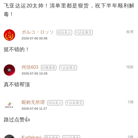
飞亚达运20太帅！清单里都是狠货，祝下半年顺利解
毒！
ポルコ・ロッソ
板凳
论坛名人
认证表主
2026-07-06 06:58
挺不错的！
何佳603
地板
白银表友
认证表主
2026-07-06 10:28
真不错帮顶
昵称无所谓
5楼
论坛名人
认证表主
2026-07-06 11:27
路过点赞👍
Kudaisayi
6楼
黄金表友
认证表主