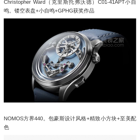
Christopher Ward（克里斯托弗沃德）C01-41APT小自
鸣。镂空表盘+小自鸣+GPHG获奖作品
NOMOS方界440。包豪斯设计风格+精致小方块+至美配
色