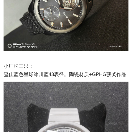
小厂牌三只：
玺佳蓝色星球冰川蓝43表径。陶瓷材质+GPHG获奖作品