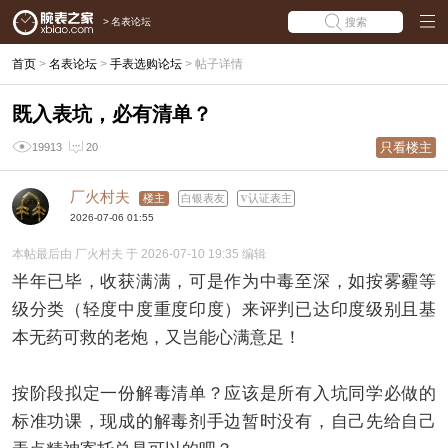
>
名表论坛
搜索
首页
>
名表论坛
>
手表选购论坛
>
帖子详情
既入表坑，必有清单？
只看楼主
19913
20
厂火村夫
楼主
白银表友
认证表主
2026-07-06 01:55
本帖最后由 厂火村夫 于 2026-07-10 19:35 编辑
半年已毕，收获满满，可是作为中毒至深，如按雾霾等
级分类（轻度中度重度印度）来评判已达印度级别且基
本无药可救的老炮，又岂能心满意足！
按阶段拟定一份解毒清单？应该是所有入坑同学必做的
标准功课，现成的解毒剂手边暂时没有，自己先给自己