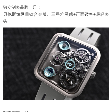
独立制表品牌一只：
贝伦斯熵纵目钛合金版。三星堆灵感+正面镂空+最轻表
头