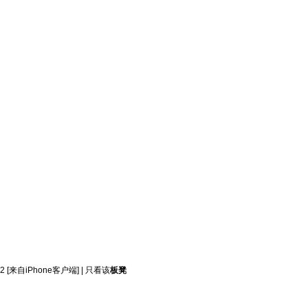
2
[来自iPhone客户端]
|
只看该
板凳