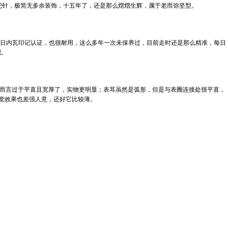
太妃针，极简无多余装饰，十五年了，还是那么熠熠生辉，属于老而弥坚型。
时，日内瓦印记认证，也很耐用，这么多年一次未保养过，目前走时还是那么精准，每日
吧。
径而言过于平直且宽厚了，实物更明显；表耳虽然是弧形，但是与表圈连接处很平直，
视觉效果也差强人意，还好它比较薄。