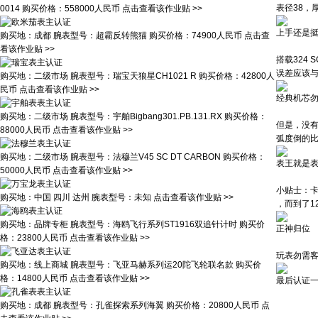
表径38，
0014
购买价格：
558000人民币
点击查看该作业贴 >>
上手还是
购买地：
成都
腕表型号：
超霸反转熊猫
购买价格：
74900人民币
点击查
看该作业贴 >>
搭载324
误差应该与
购买地：
二级市场
腕表型号：
瑞宝天狼星CH1021 R
购买价格：
42800人
民币
点击查看该作业贴 >>
经典机芯
购买地：
二级市场
腕表型号：
宇舶Bigbang301.PB.131.RX
购买价格：
但是，没
88000人民币
点击查看该作业贴 >>
弧度倒的比
购买地：
二级市场
腕表型号：
法穆兰V45 SC DT CARBON
购买价格：
表王就是
50000人民币
点击查看该作业贴 >>
小贴士：卡
购买地：
中国 四川 达州
腕表型号：
未知
点击查看该作业贴 >>
，而到了1
购买地：
品牌专柜
腕表型号：
海鸥飞行系列ST1916双追针计时
购买价
正神归位
格：
23800人民币
点击查看该作业贴 >>
玩表勿需
购买地：
线上商城
腕表型号：
飞亚马赫系列运20陀飞轮联名款
购买价
格：
14800人民币
点击查看该作业贴 >>
最后认证
购买地：
成都
腕表型号：
孔雀探索系列海翼
购买价格：
20800人民币
点