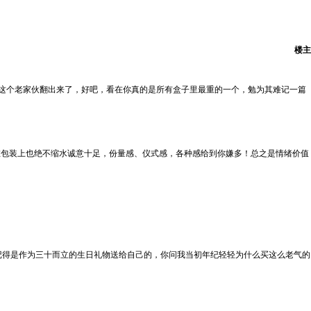
楼主
这个老家伙翻出来了，好吧，看在你真的是所有盒子里最重的一个，勉为其难记一篇
在包装上也绝不缩水诚意十足，份量感、仪式感，各种感给到你嫌多！总之是情绪价值
手，记得是作为三十而立的生日礼物送给自己的，你问我当初年纪轻轻为什么买这么老气的