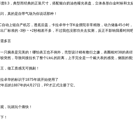
厚度8.3，典型而经典的正装尺寸，搭配银白奶油色哑光表盘，立体条形白金时标和
挺闪，真的是自带气场为你说话那种！
 SC自动上链自产机芯，透底后盖，卡拉卓华十字K金摆陀非常精致，动力储备45小
出厂标准的 -3秒 ~ +2秒相差不多，不过我也没那功夫去实测，反正不影响我看时间
勿需多言
有一只腕表是完美的！哪怕表王也不例外，壳型设计稍有敷衍之嫌，表圈相对38的表
较突然，导致间接拉长了整个LtoL的距离，上手完全是一个戴大表的感觉，侧面的
表王，做工质感无可挑剔！
拉卓华的标识于1875年就开始使用了
2年后的1887年的4月27日，PP才正式注册了它。
客观，玩就玩个痛快！
一下！