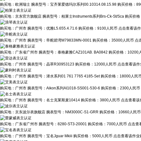
购买地：
欧洲瑞士
腕表型号：
宝齐莱爱德玛尔系列00.10314.08.15.98
购买价格：
8
购买地：
京东官方旗舰店
腕表型号：
柏莱士Instruments系列Brs-Ck-St/Sca
购买价格
购买地：
广州市
腕表型号：
优雅L5.655.4.71.6
购买价格：
9100人民币
点击查看该作业
购买地：
广州市
腕表型号：
帝舵碧湾M79833MN-0001
购买价格：
35000人民币
点
购买地：
广东省广州市
腕表型号：
泰格豪雅CAZ101AB. BA0842
购买价格：
1020
购买地：
广州市
腕表型号：
晶萃R30953123
购买价格：
12000人民币
点击查看该作业
购买地：
广州市
腕表型号：
潜水系列01 761 7765 4185-Set
购买价格：
18000人民
购买地：
广州市
腕表型号：
Aikon系列AI1018-SS001-530-6
购买价格：
2300人民币
购买地：
广州市
腕表型号：
名士克莱斯麦10414
购买价格：
3800人民币
点击查看该作
购买地：
京东波尔表旗舰店
腕表型号：
NM3000C-S1-GRR
购买价格：
10660人民币
购买地：
广东省广州市
腕表型号：
8280-ST3-20001
购买价格：
7000人民币
点击查看
购买地：
广州市
腕表型号：
宝名Jguar Mkiii
购买价格：
5000人民币
点击查看该作业贴