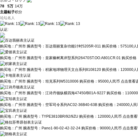
ポルコ・ロッソ
78
5万
14万
主题
帖子
积分
论坛名人
认证
:
购买地：
广州市
腕表型号：
百达翡丽复杂功能计时5205R-011
购买价格：
575100
购买地：
广州市
腕表型号：
皇家橡树离岸型系列26470ST.OO.A801CR.01
购买价格
购买地：
广州市
腕表型号：
积家地球物理天文台系列8108120
购买价格：
120000
购买地：
广州市
腕表型号：
坦克系列W5310006
购买价格：
95000人民币
点击查看该
购买地：
广州市
腕表型号：
江诗丹顿纵横四海47450/B01A-9227
购买价格：
1100
购买地：
广州市
腕表型号：
空军司令系列AC02-36B40-63B
购买价格：
240000人
购买地：
广州
腕表型号：
TYPE3810BR/92/9ZU
购买价格：
120000人民币
点击查看
购买地：
广州
腕表型号：
Pano1-90-02-42-32-24
购买价格：
90000人民币
点击查看