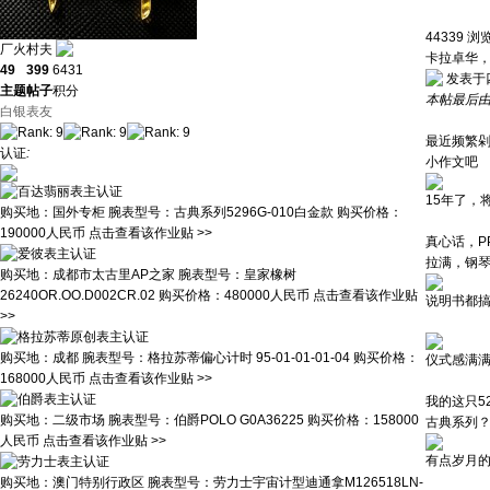
44339
浏
厂火村夫
卡拉卓华
49
399
6431
发表于四川
主题
帖子
积分
本帖最后由 厂
白银表友
最近频繁
认证
:
小作文吧
15年了，
购买地：
国外专柜
腕表型号：
古典系列5296G-010白金款
购买价格：
190000人民币
点击查看该作业贴 >>
真心话，
拉满，钢
购买地：
成都市太古里AP之家
腕表型号：
皇家橡树
26240OR.OO.D002CR.02
购买价格：
480000人民币
点击查看该作业贴
说明书都
>>
购买地：
成都
腕表型号：
格拉苏蒂偏心计时 95-01-01-01-04
购买价格：
仪式感满
168000人民币
点击查看该作业贴 >>
我的这只5
购买地：
二级市场
腕表型号：
伯爵POLO G0A36225
购买价格：
158000
古典系列？
人民币
点击查看该作业贴 >>
有点岁月
购买地：
澳门特别行政区
腕表型号：
劳力士宇宙计型迪通拿M126518LN-