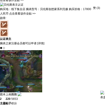
击查看该作业贴 >>
赞
(
3
)
购买地：
线下集合店
腕表型号：
贝伦斯创想家系列无极
购买价格：
17800
人民币
点击查看该作业贴 >>
勋章
:
认证表主
腕表之家注册会员都可以申请 [
详情
]
◆
◇
图本上画圈圈
表
2
220
5653
主题
帖子
积分