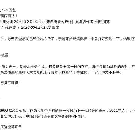
览
/
24
回复
，翡丽百达！
达州 2026-6-2 01:05:55
[来自鸿蒙客户端]
|
只看该作者
|
倒序浏览
火村夫 于 2026-06-02 01:36 编辑
剁手，导致表盒感觉已经没地方放了，于是开始翻箱倒柜，准备好好整理一下，结果把
将就看
PP作为表王，制表水平先不提，包装也是王者一样的存在，哪怕是最为基础的表款，
琴烤漆质感的黑檀实木表盒配上冷峻的卡拉卓华十字徽标，一定让你爱不释手。
搞得挺不环保！
满
296G-010白金款，作为人生中拥有的第一枚只为下一代保管的表王，2011年入
其实也没什么，单纯只是预算有限又特别想要PP而已。
的痕迹也算正常