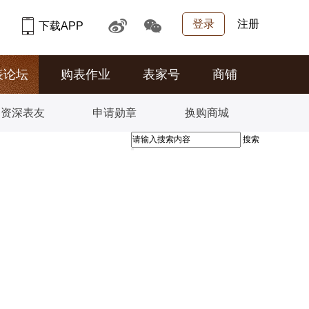
登录
注册
下载APP
表论坛
购表作业
表家号
商铺
资深表友
申请勋章
换购商城
搜索