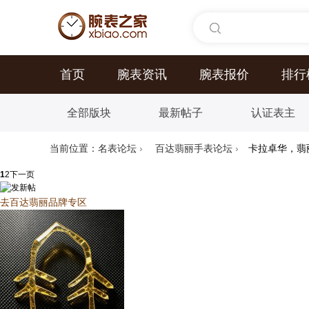
首页
腕表资讯
腕表报价
排行
全部版块
最新帖子
认证表主
当前位置：
名表论坛
›
百达翡丽手表论坛
›
卡拉卓华，翡
1
2
下一页
去百达翡丽品牌专区