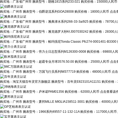
购买地：
广东省广州市
腕表型号：
朗格1815系列233.021
购买价格：
150000人民币
购买地：
广州市
腕表型号：
伯爵逆流系列GOA28008
购买价格：
18000人民币
点击查
购买地：
广东省广州市
腕表型号：
雅典潜水系列266-33-3a/925
购买价格：
78700
购买地：
广东省广州市
腕表型号：
雅克德罗大秒针J007030242
购买价格：
28300
购买地：
广东省广州市
腕表型号：
帕玛强尼Tonda Classic Pfc274-0001401-B3300
购买地：
广州市
腕表型号：
劳力士日志型系列M126300-0008
购买价格：
69800人
购买地：
广州市
腕表型号：
超霸专业月球3576.50.00
购买价格：
25000人民币
点击
购买地：
广州市
腕表型号：
万国飞行员系列IW377719
购买价格：
48000人民币
点击
购买地：
淘宝天猫百年灵官方旗舰店
腕表型号：
百年灵E823101A111S1
购买价格：
购买地：
广州市
腕表型号：
庐米诺PAM01356
购买价格：
62000人民币
点击查看该作
购买地：
广州市
腕表型号：
萧邦MILLE MIGLIA158511-3001
购买价格：
40000人民
购买地：
广州市
腕表型号：
1966系列49557-11-132-11A
购买价格：
117000人民币