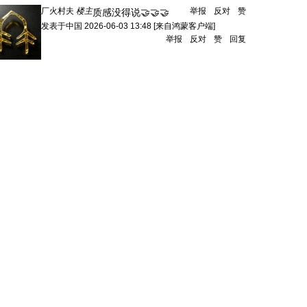
厂火村夫
楼主
举报
反对
赞
质感没得说🤝🤝🤝
发表于
中国
2026-06-03 13:48
[来自鸿蒙客户端]
举报
反对
赞
回复