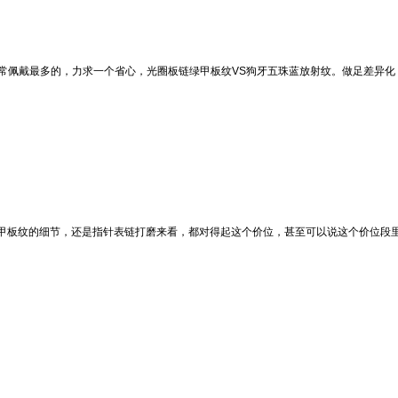
日常佩戴最多的，力求一个省心，光圈板链绿甲板纹VS狗牙五珠蓝放射纹。做足差异
甲板纹的细节，还是指针表链打磨来看，都对得起这个价位，甚至可以说这个价位段