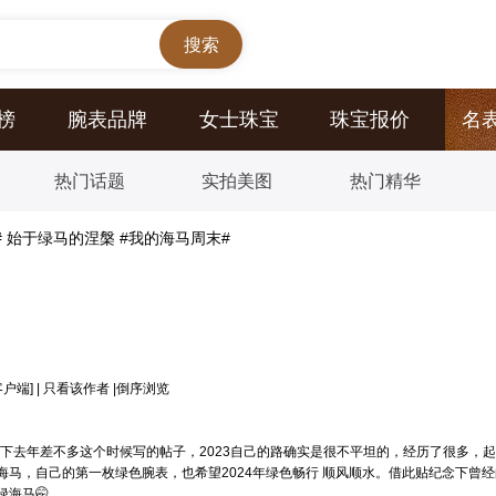
榜
腕表品牌
女士珠宝
珠宝报价
名
热门话题
实拍美图
热门精华
ag# 始于绿马的涅槃 #我的海马周末#
客户端]
|
只看该作者
|
倒序浏览
顾下去年差不多这个时候写的帖子，2023自己的路确实是很不平坦的，经历了很多
，自己的第一枚绿色腕表，也希望2024年绿色畅行 顺风顺水。借此贴纪念下曾经的小
海马🤭