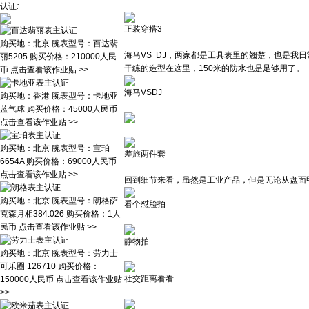
认证
:
正装穿搭3
购买地：
北京
腕表型号：
百达翡
海马VS DJ，两家都是工具表里的翘楚，也是我
丽5205
购买价格：
210000人民
干练的造型在这里，150米的防水也是足够用了。
币
点击查看该作业贴 >>
海马VSDJ
购买地：
香港
腕表型号：
卡地亚
蓝气球
购买价格：
45000人民币
点击查看该作业贴 >>
购买地：
北京
腕表型号：
宝珀
差旅两件套
6654A
购买价格：
69000人民币
点击查看该作业贴 >>
回到细节来看，虽然是工业产品，但是无论从盘面
购买地：
北京
腕表型号：
朗格萨
看个怼脸拍
克森月相384.026
购买价格：
1人
民币
点击查看该作业贴 >>
静物拍
购买地：
北京
腕表型号：
劳力士
可乐圈 126710
购买价格：
社交距离看看
150000人民币
点击查看该作业贴
>>