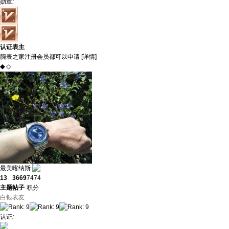
勋章
:
认证表主
腕表之家注册会员都可以申请 [
详情
]
◆
◇
最美喀纳斯
13
3669
7474
主题
帖子
积分
白银表友
认证
: