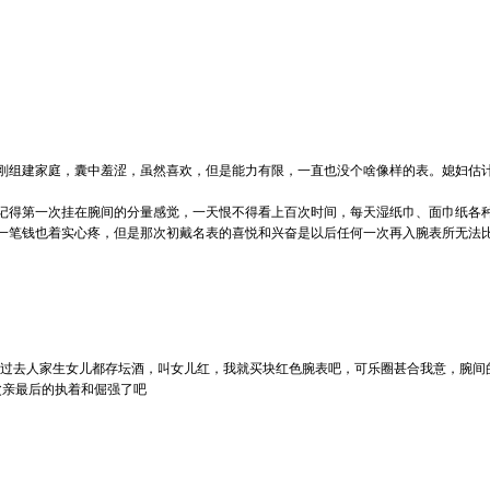
刚组建家庭，囊中羞涩，虽然喜欢，但是能力有限，一直也没个啥像样的表。媳妇估
得第一次挂在腕间的分量感觉，一天恨不得看上百次时间，每天湿纸巾、面巾纸各种小心
一笔钱也着实心疼，但是那次初戴名表的喜悦和兴奋是以后任何一次再入腕表所无法
啊，过去人家生女儿都存坛酒，叫女儿红，我就买块红色腕表吧，可乐圈甚合我意，腕
父亲最后的执着和倔强了吧