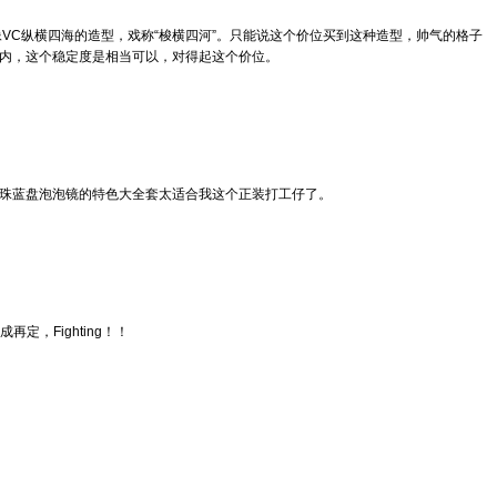
像VC纵横四海的造型，戏称“梭横四河”。只能说这个价位买到这种造型，帅气的格子
秒内，这个稳定度是相当可以，对得起这个价位。
五珠蓝盘泡泡镜的特色大全套太适合我这个正装打工仔了。
，Fighting！！