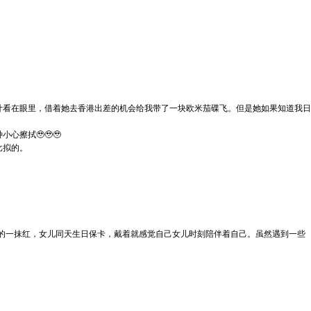
计看在眼里，借着她去香港出差的机会给我带了一块欧米茄碟飞。但是她如果知道我日
擦拭🥹🥹🥹
比拟的。
间的一抹红，女儿同天生日保卡，戴着就感觉自己女儿时刻陪伴着自己。虽然遇到一些