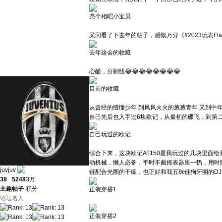
亮个相吧小宝贝
又回看了下去年的帖子，感慨万分《#2023玩表Fl
去年这会的收藏
心酸，分割线😂😂😂😂😂😂😂😂
目前的收藏
从曾经的懵懂少年 到风风火火的葱葱青年 又到中
自己先后也入手过6块欧记，从最初的碟飞，到第二块
自己玩过的欧记
综合下来，这块欧记AT150是我玩过的几块里面
动机械，懒人必备，平时不戴摇表器里一扔，用时随
juvjuv
链配合光圈的干练，也正好和我五珠链狗牙圈的D
38
5248
3万
主题
帖子
积分
正装穿搭1
论坛名人
正装穿搭2