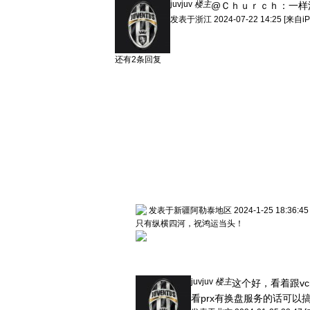
juvjuv
楼主
@Ｃｈｕｒｃｈ：
一样
发表于
浙江
2024-07-22 14:25
[来自i
还有2条回复
发表于新疆阿勒泰地区 2024-1-25 18:36:45
只有纵横四河，祝鸿运当头！
juvjuv
楼主
这个好，看着跟vc
看prx有换盘服务的话可以