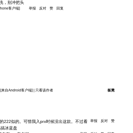
洗，别冲把头
Phone客户端]
举报
反对
赞
回复
[来自Android客户端]
|
只看该作者
板凳
举报
反对
赞
的222似的。可惜我入prx时候没出这款。不过看
搞搞冰蓝盘