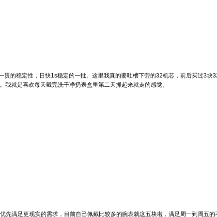
芯一贯的稳定性，日快1s稳定的一批。这里我真的要吐槽下劳的32机芯，前后买过3块
啦。我就是喜欢每天戴完洗干净扔表盒里第二天抓起来就走的感觉。
表优先满足更现实的需求，目前自己佩戴比较多的腕表就这五块啦，满足周一到周五的不