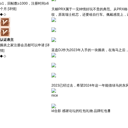
≥1，回帖数≥1000，注册时间≥6
个月 [
详情
]
天梭PRX属于一见钟情好玩不贵的典范。从PRX
◆
◇
纹，原装瑞士机芯，还要啥自行车。佩戴感觉上，
认证表主
腕表之家注册会员都可以申请 [
详
蓝盘DJ作为2023年入手的一块腕表，在海马
情
]
◆
◇
2023已经过去，希望2024年这一年能借绿马的
nice
id合影 感谢论坛的红包礼物 品牌红包🧧