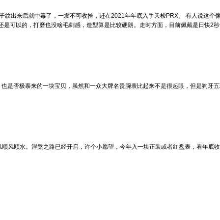
格子纹出来后就中毒了，一发不可收拾，赶在2021年年底入手天梭PRX。 有人说这个
还是可以的，打磨也没啥毛刺感，造型算是比较硬朗。走时方面，目前佩戴是日快2
之后，也是否极泰来的一块宝贝，虽然和一众大牌名贵腕表比起来不是很起眼，但是狗牙
东风顺风顺水。涅槃之路已经开启，许个小愿望，今年入一块正装或者红盘表，看年底收成再定