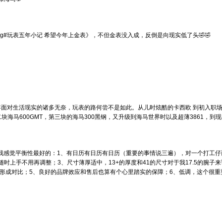
ag#玩表五年小记 希望今年上金表》，不但金表没入成，反倒是向现实低了头🤣🤣
年面对生活现实的诸多无奈，玩表的路何尝不是如此。从儿时炫酷的卡西欧 到初入职
海马600GMT，第三块的海马300黑钢，又升级到海马世界时以及超薄3861，到现
给我感觉平衡性最好的：1、有日历有日历有日历（重要的事情说三遍），对一个打工
时上手不用再调整；3、尺寸薄厚适中，13+的厚度和41的尺寸对于我17.5的腕子
J形成对比；5、良好的品牌效应和售后也算有个心里踏实的保障；6、低调，这个很重