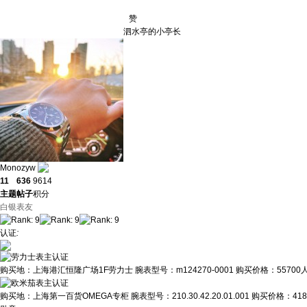
赞
泗水亭的小亭长
Monozyw
11
636
9614
主题
帖子
积分
白银表友
认证
:
购买地：
上海港汇恒隆广场1F劳力士
腕表型号：
m124270-0001
购买价格：
5570
购买地：
上海第一百货OMEGA专柜
腕表型号：
210.30.42.20.01.001
购买价格：
41