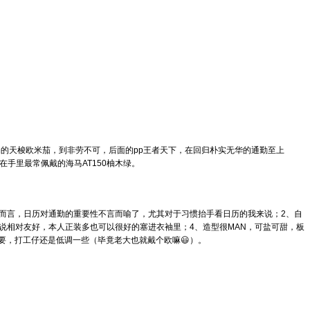
场的天梭欧米茄，到非劳不可，后面的pp王者天下，在回归朴实无华的通勤至上
在手里最常佩戴的海马AT150柚木绿。
仔而言，日历对通勤的重要性不言而喻了，尤其对于习惯抬手看日历的我来说；2、自
来说相对友好，本人正装多也可以很好的塞进衣袖里；4、造型很MAN，可盐可甜，板
要，打工仔还是低调一些（毕竟老大也就戴个欧嘛😃）。