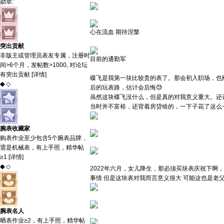
勋章
:
心在流血 期待涅槃
突出贡献
非版主或管理员表友专属，注册时
目前的通勤军
间>6个月，发帖数>1000, 对论坛
有突出贡献 [
详情
]
碟飞是我第一块比较贵的表了。那会初入职场，也
◆
◇
后的玩表路，估计会后悔😓
虽然这块碟飞没什么，但是真的对我意义重大。还记
当时并不富裕，还背着房贷啥的，一下子花了这么
腕表收藏家
购表作业至少包含5个腕表品牌，
需是机械表，有上手照，精华帖
≥1 [
详情
]
◆
◇
2022年六月，女儿降生，那必须买块表庆祝下
事情 但是这块表对我而言意义很大 可能这也是老
腕表名人
晒表作业≥2，有上手照，精华帖