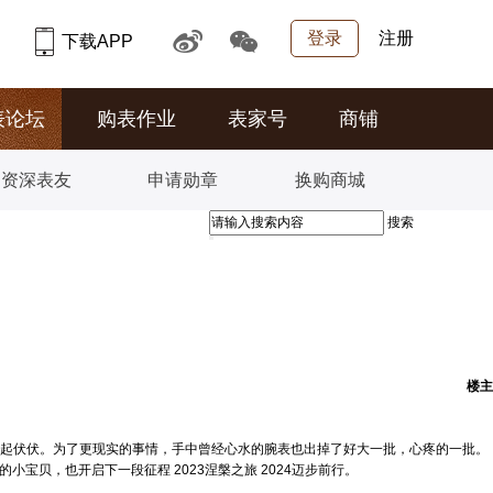
登录
注册
下载APP
表论坛
购表作业
表家号
商铺
资深表友
申请勋章
换购商城
搜索
楼主
，起起伏伏。为了更现实的事情，手中曾经心水的腕表也出掉了好大一批，心疼的一批。
宝贝，也开启下一段征程 2023涅槃之旅 2024迈步前行。