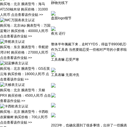
静物光线下
购买地：
北京
腕表型号：
海马
AT150柚木绿
购买价格：
31000
人民币
点击查看该作业贴 >>
盘面logo细节
购买地：
北京skp
腕表型号：
万国
蓝葡计
购买价格：
40000人民币
夜光 还行
点击查看该作业贴 >>
整体半年佩戴下来，走时YYDS，得益于8900机
购买地：
东京
腕表型号：
帝舵碧
作为工具表 当然要能忍受一些相对严苛的小要求
湾计时
购买价格：
27000人民币
点击查看该作业贴 >>
工具表嘛 忍受严寒
购买地：
北京
腕表型号：
GS石英
云海
购买价格：
18000人民币
点
工具表嘛 无畏冲洗
击查看该作业贴 >>
购买地：
北京
腕表型号：
天梭
PRX
购买价格：
4500人民币
点击
查看该作业贴 >>
购买地：
北京
腕表型号：
卡西欧
农家橡树
购买价格：
700人民币
点击查看该作业贴 >>
2023年，也确实遇到了很多事情，出掉了一些腕