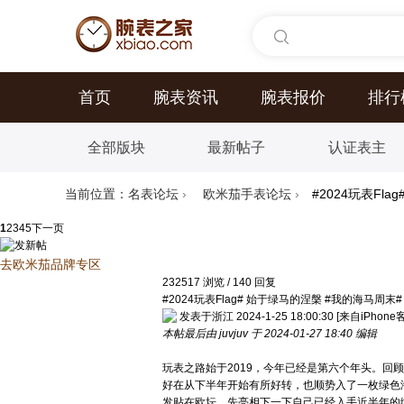
首页
腕表资讯
腕表报价
排行
全部版块
最新帖子
认证表主
当前位置：
名表论坛
›
欧米茄手表论坛
›
#2024玩表Fl
1
2
3
4
5
下一页
去欧米茄品牌专区
232517
浏览
/
140
回复
#2024玩表Flag# 始于绿马的涅槃 #我的海马周末#
发表于浙江 2024-1-25 18:00:30
[来自iPhone
本帖最后由 juvjuv 于 2024-01-27 18:40 编辑
玩表之路始于2019，今年已经是第六个年头。回
好在从下半年开始有所好转，也顺势入了一枚绿色海马
发贴在欧坛，先亮相下一下自己已经入手近半年的绿