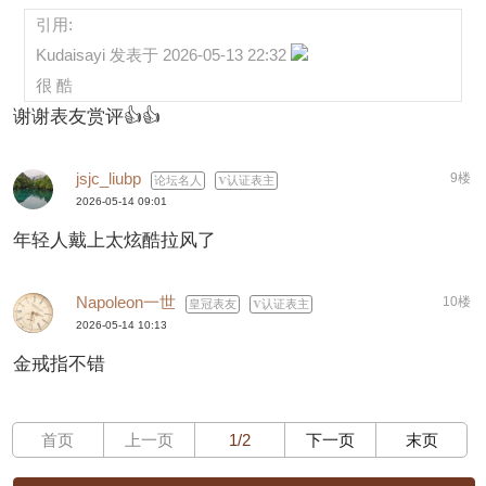
引用:
Kudaisayi 发表于 2026-05-13 22:32
很 酷
谢谢表友赏评👍👍
jsjc_liubp
9楼
论坛名人
认证表主
2026-05-14 09:01
年轻人戴上太炫酷拉风了
Napoleon一世
10楼
皇冠表友
认证表主
2026-05-14 10:13
金戒指不错
首页
上一页
1/2
下一页
末页