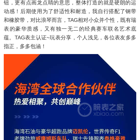
钮，更有点画龙点睛的意思，整体打造的就是硬朗的运
动感！后期使用为了舒适性和耐造，我自行搭配了钢带
和橡胶带，对比浪琴而言，TAG相对小众并个性，既有瑞
表的豪华质感，又有独一无二的经典赛车联名艺术底
蕴。TAG表主认证~玩表分享，个人浅见，各位表友多多
指正，多多包涵！