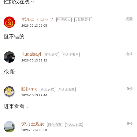
性能双在线～
ポルコ・ロッソ
板凳
论坛名人
认证表主
2026-05-13 22:05
挺不错的
Kudaisayi
地板
黄金表友
认证表主
2026-05-13 22:32
很 酷
瞌睡mx
5楼
黄金表友
认证表主
2026-05-13 22:44
进来看看，
劳力士观辰
6楼
白银表友
认证表主
2026-05-14 06:50