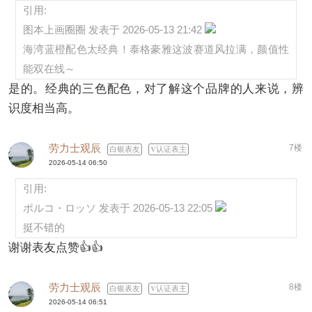
引用:
图本上画圈圈 发表于 2026-05-13 21:42
海湾蓝橙配色太经典！泰格豪雅这波赛道风拉满，颜值性
能双在线～
是的。经典的三色配色，对了解这个品牌的人来说，辨
识度相当高。
劳力士观辰
7楼
白银表友
认证表主
2026-05-14 06:50
引用:
ポルコ・ロッソ 发表于 2026-05-13 22:05
挺不错的
谢谢表友点赞👍👍
劳力士观辰
8楼
白银表友
认证表主
2026-05-14 06:51