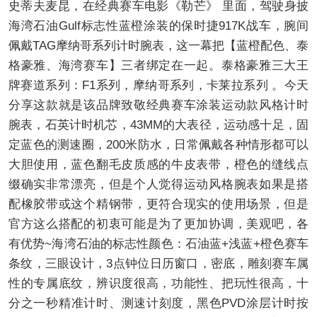
史蒂夫麦昆，在经典赛车电影《勒芒》 里面，驾驶身披
海湾石油Gulf标志性蓝橙涂装的保时捷917K战车，腕间
佩戴TAG摩纳哥系列计时腕表，这一幕把【蓝橙配色、泰
格豪雅、海湾赛车】三者绑定在一起。泰格豪雅三大王
牌赛道系列：F1系列，摩纳哥系列，卡莱拉系列 。今天
分享这款就是该品牌致敬经典赛车涂装运动款风格计时
腕表，石英计时机芯，43MM的大表径，运动感十足，固
定蓝色的测速圈，200米防水，日常佩戴各种情形都可以
大胆使用，蓝色翻毛皮质感的牛皮表带，橙色的缝线点
缀确实非常漂亮，但是个人觉得运动风格腕表如果是搭
配橡胶带或这个精钢带，更符合现实的使用场景，但是
官方这么搭配的初衷可能是为了更加协调，美观吧，各
有优势~海湾石油的标志性颜色：石油蓝+浅蓝+橙色赛车
条纹，三眼设计，3点钟位日历窗口，密底，雕刻赛车属
性的专属底纹，辨识度很高，功能性、把玩性很高，十
分之一秒精准计时、测速计刻度，黑色PVD涂层计时按