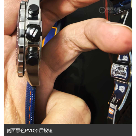
侧面黑色PVD涂层按钮