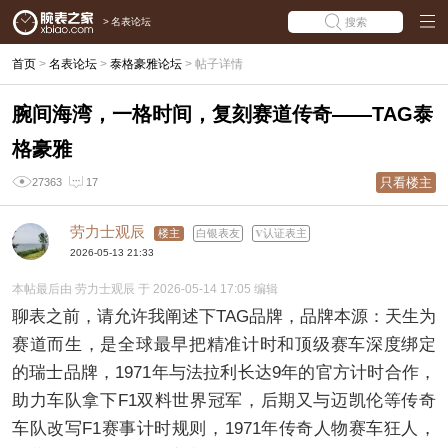
>
名表论坛
搜索
首页
>
名表论坛
>
泰格豪雅论坛
>
帖子详情
腕间海湾，一格时间，复刻赛道传奇——TAG泰
格豪雅
只看楼主
27363
17
劳力士观辰
楼主
白银表友
认证表主
2026-05-13 21:33
本帖最后由 劳力士观辰 于 2026-05-14 17:05 编辑
聊表之前，请允许我阐述下TAG品牌，品牌本源：天生为
赛道而生，是全球最早把精准计时和顶级赛车深度绑定
的瑞士品牌，1971年与法拉利长达9年的官方计时合作，
助力车队拿下F1双料世界冠军，后期又与迈凯伦等传奇
车队改写F1赛事计时规则，1971年传奇人物赛车狂人，