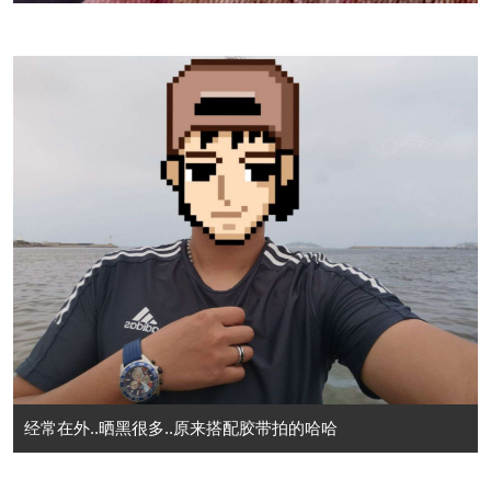
经常在外..晒黑很多..原来搭配胶带拍的哈哈